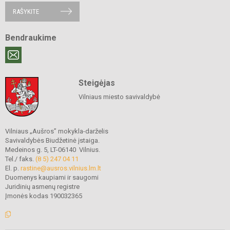
RAŠYKITE
Bendraukime
Steigėjas
Vilniaus miesto savivaldybė
Vilniaus „Aušros” mokykla-darželis
Savivaldybės Biudžetinė įstaiga.
Medeinos g. 5, LT-06140 Vilnius.
Tel./ faks.
(8 5) 247 04 11
El. p.
rastine@ausros.vilnius.lm.lt
Duomenys kaupiami ir saugomi
Juridinių asmenų registre
Įmonės kodas 190032365