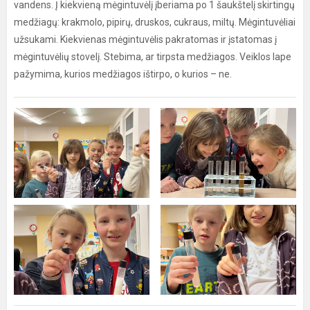
vandens. Į kiekvieną mėgintuvėlį įberiama po 1 šaukštelį skirtingų
medžiagų: krakmolo, pipirų, druskos, cukraus, miltų. Mėgintuvėliai
užsukami. Kiekvienas mėgintuvėlis pakratomas ir įstatomas į
mėgintuvėlių stovelį. Stebima, ar tirpsta medžiagos. Veiklos lape
pažymima, kurios medžiagos ištirpo, o kurios – ne.