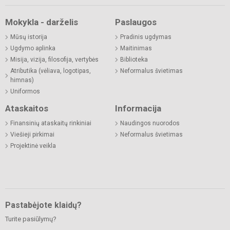
Mokykla - darželis
Paslaugos
Mūsų istorija
Pradinis ugdymas
Ugdymo aplinka
Maitinimas
Misija, vizija, filosofija, vertybės
Biblioteka
Atributika (vėliava, logotipas,
Neformalus švietimas
himnas)
Uniformos
Ataskaitos
Informacija
Finansinių ataskaitų rinkiniai
Naudingos nuorodos
Viešieji pirkimai
Neformalus švietimas
Projektinė veikla
Pastabėjote klaidų?
Turite pasiūlymų?