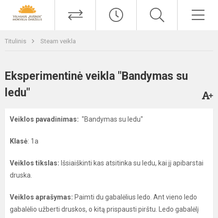
Titulinis
Steam veikla
Eksperimentinė veikla "Bandymas su
ledu"
Veiklos pavadinimas:
"Bandymas su ledu"
Klasė
: 1a
Veiklos tikslas:
Išsiaiškinti kas atsitinka su ledu, kai jį apibarstai
druska.
Veiklos aprašymas:
Paimti du gabalėlius ledo. Ant vieno ledo
gabalėlio užberti druskos, o kitą prispausti pirštu. Ledo gabalėlį