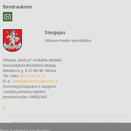
Bendraukime
Steigėjas
Vilniaus miesto savivaldybė
Vilniaus „Aušros” mokykla-darželis
Savivaldybės Biudžetinė įstaiga.
Medeinos g. 5, LT-06140 Vilnius.
Tel./ faks.
(8 5) 247 04 11
El. p.
rastine@ausros.vilnius.lm.lt
Duomenys kaupiami ir saugomi
Juridinių asmenų registre
Įmonės kodas 190032365
© 2019. Vilniaus „Aušros” mokykla-darželis. Visos teisės saugomos.
Kopijuoti turinį be raštiško mokyklos administracijos sutikimo griežtai