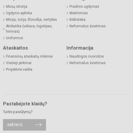
Mūsų istorija
Pradinis ugdymas
Ugdymo aplinka
Maitinimas
Misija, vizija, filosofija, vertybės
Biblioteka
Atributika (vėliava, logotipas,
Neformalus švietimas
himnas)
Uniformos
Ataskaitos
Informacija
Finansinių ataskaitų rinkiniai
Naudingos nuorodos
Viešieji pirkimai
Neformalus švietimas
Projektinė veikla
Pastabėjote klaidų?
Turite pasiūlymų?
RAŠYKITE