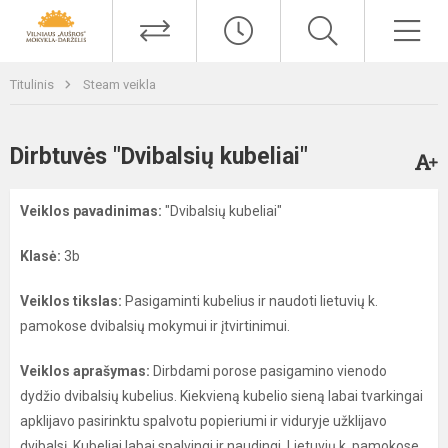
Titulinis
Steam veikla
Dirbtuvės "Dvibalsių kubeliai"
Veiklos pavadinimas:
"Dvibalsių kubeliai"
Klasė:
3b
Veiklos tikslas:
Pasigaminti kubelius ir naudoti lietuvių k.
pamokose dvibalsių mokymui ir įtvirtinimui.
Veiklos aprašymas:
Dirbdami porose pasigamino vienodo
dydžio dvibalsių kubelius. Kiekvieną kubelio sieną labai tvarkingai
apklijavo pasirinktu spalvotu popieriumi ir viduryje užklijavo
dvibalsį. Kubeliai labai spalvingi ir naudingi. Lietuvių k. pamokose