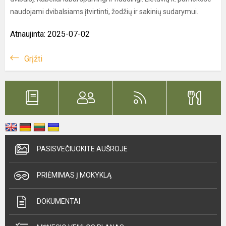
naudojami dvibalsiams įtvirtinti, žodžių ir sakinių sudarymui.
Atnaujinta: 2025-07-02
Grįžti
PASISVEČIUOKITE AUŠROJE
PRIĖMIMAS Į MOKYKLĄ
DOKUMENTAI