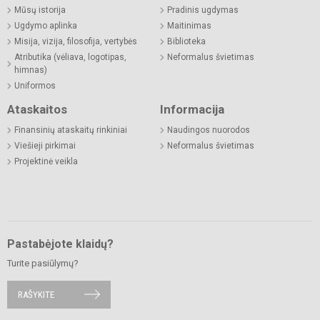
Mūsų istorija
Pradinis ugdymas
Ugdymo aplinka
Maitinimas
Misija, vizija, filosofija, vertybės
Biblioteka
Atributika (vėliava, logotipas,
Neformalus švietimas
himnas)
Uniformos
Ataskaitos
Informacija
Finansinių ataskaitų rinkiniai
Naudingos nuorodos
Viešieji pirkimai
Neformalus švietimas
Projektinė veikla
Pastabėjote klaidų?
Turite pasiūlymų?
RAŠYKITE