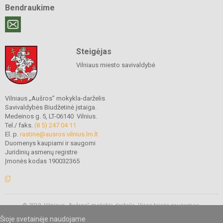
Bendraukime
Steigėjas
Vilniaus miesto savivaldybė
Vilniaus „Aušros” mokykla-darželis
Savivaldybės Biudžetinė įstaiga.
Medeinos g. 5, LT-06140 Vilnius.
Tel./ faks.
(8 5) 247 04 11
El. p.
rastine@ausros.vilnius.lm.lt
Duomenys kaupiami ir saugomi
Juridinių asmenų registre
Įmonės kodas 190032365
© 2019. Vilniaus „Aušros” mokykla-darželis. Visos teisės saugomos.
Kopijuoti turinį be raštiško mokyklos administracijos sutikimo griežtai
Šioje svetainėje naudojame
draudžiama.