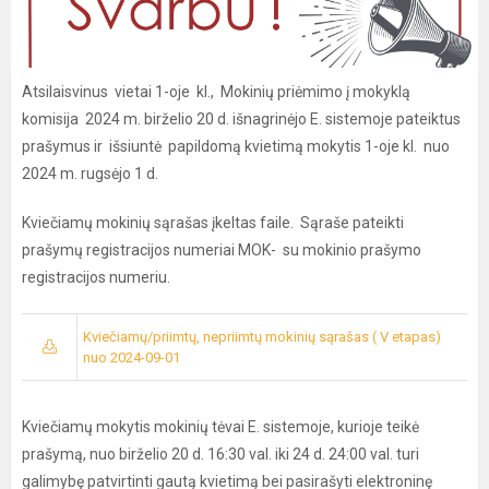
Atsilaisvinus vietai 1-oje kl., Mokinių priėmimo į mokyklą
komisija 2024 m. birželio 20 d. išnagrinėjo E. sistemoje pateiktus
prašymus ir išsiuntė papildomą kvietimą mokytis 1-oje kl. nuo
2024 m. rugsėjo 1 d.
Kviečiamų mokinių sąrašas įkeltas faile. Sąraše pateikti
prašymų registracijos numeriai MOK- su mokinio prašymo
registracijos numeriu.
Kviečiamų/priimtų, nepriimtų mokinių sąrašas ( V etapas)
nuo 2024-09-01
Kviečiamų mokytis mokinių tėvai E. sistemoje, kurioje teikė
prašymą, nuo birželio 20 d. 16:30 val. iki 24 d. 24:00 val. turi
galimybę patvirtinti gautą kvietimą bei pasirašyti elektroninę