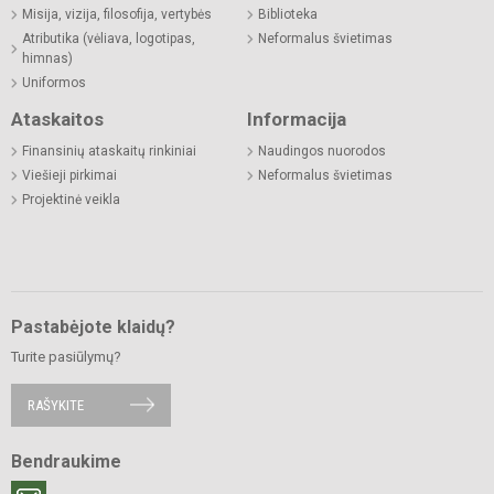
Misija, vizija, filosofija, vertybės
Biblioteka
Atributika (vėliava, logotipas,
Neformalus švietimas
himnas)
Uniformos
Ataskaitos
Informacija
Finansinių ataskaitų rinkiniai
Naudingos nuorodos
Viešieji pirkimai
Neformalus švietimas
Projektinė veikla
Pastabėjote klaidų?
Turite pasiūlymų?
RAŠYKITE
Bendraukime