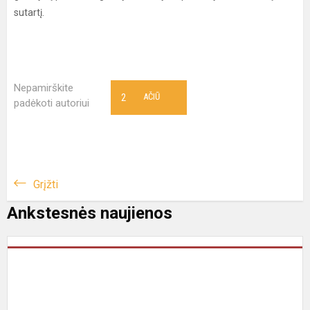
sutartį.
Nepamirškite
2
AČIŪ
padėkoti autoriui
Grįžti
Ankstesnės naujienos