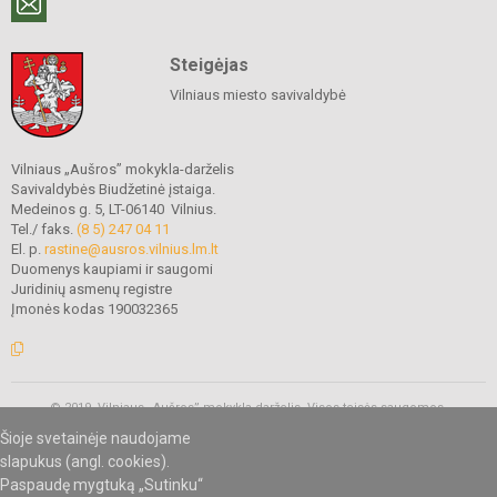
Steigėjas
Vilniaus miesto savivaldybė
Vilniaus „Aušros” mokykla-darželis
Savivaldybės Biudžetinė įstaiga.
Medeinos g. 5, LT-06140 Vilnius.
Tel./ faks.
(8 5) 247 04 11
El. p.
rastine@ausros.vilnius.lm.lt
Duomenys kaupiami ir saugomi
Juridinių asmenų registre
Įmonės kodas 190032365
© 2019. Vilniaus „Aušros” mokykla-darželis. Visos teisės saugomos.
Kopijuoti turinį be raštiško mokyklos administracijos sutikimo griežtai
Šioje svetainėje naudojame
draudžiama.
slapukus (angl. cookies).
Paspaudę mygtuką „Sutinku“