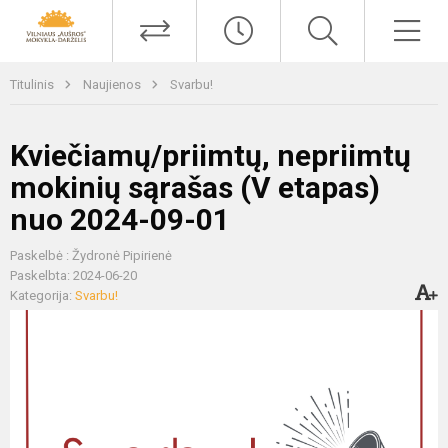
Titulinis
Naujienos
Svarbu!
Kviečiamų/priimtų, nepriimtų
mokinių sąrašas (V etapas)
nuo 2024-09-01
Paskelbė : Žydronė Pipirienė
Paskelbta: 2024-06-20
Kategorija:
Svarbu!