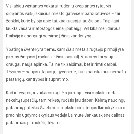
Vis labiau vėstantys vakarai, rudeniu kvepiantys rytai, vis
didėjantis vaikų skaičius miesto gatvėse ir parduotuvėse – tai
ženklai, kurie byloja apie tai, kad rugsėjis jau čia pat. Taip ilgai
laukta vasara ir atostogos eina į pabaigą. Vėl kibsime į darbus.
Pailsėję ir energingi nersime į žinių vandenyną…
Ypatinga šventė yra tiems, kam šiais metais rugsėjo pirmoji yra
pirmas žingsnis į mokslo ir žinių pasaulį. Vaikams tai nauji
draugai, nauja aplinka. Tai ne tik žaidimai, bet ir rimti darbai.
Tėvams – naujas etapas jų gyvenime, kuris pareikalaus nemažų
pastangų, kantrybės ir supratimo.
Kad ir tėvams, ir vaikams rugsėjo pirmoji ir visi mokslo metai
nekeltų rūpesčių, tam reikėtų ruoštis jau dabar. Keletą naudingų
patarimų pateikia Švietimo ir mokslo ministerijos Ikimokyklinio ir
pradinio ugdymo skyriaus vedėja Laimutė Jankauskienė dalinasi
patarimais pirmokėlių tėvams.