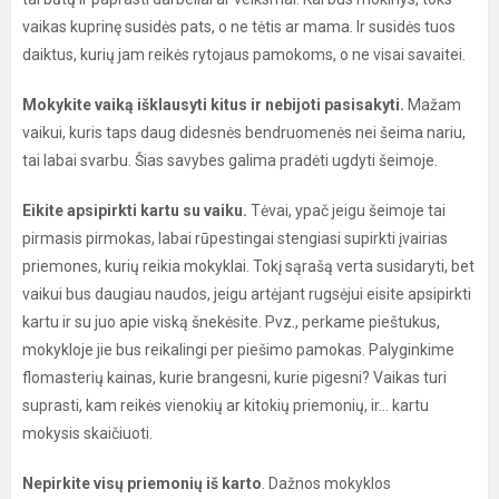
vaikas kuprinę susidės pats, o ne tėtis ar mama. Ir susidės tuos
daiktus, kurių jam reikės rytojaus pamokoms, o ne visai savaitei.
Mokykite vaiką išklausyti kitus ir nebijoti pasisakyti.
Mažam
vaikui, kuris taps daug didesnės bendruomenės nei šeima nariu,
tai labai svarbu. Šias savybes galima pradėti ugdyti šeimoje.
Eikite apsipirkti kartu su vaiku.
Tėvai, ypač jeigu šeimoje tai
pirmasis pirmokas, labai rūpestingai stengiasi supirkti įvairias
priemones, kurių reikia mokyklai. Tokį sąrašą verta susidaryti, bet
vaikui bus daugiau naudos, jeigu artėjant rugsėjui eisite apsipirkti
kartu ir su juo apie viską šnekėsite. Pvz., perkame pieštukus,
mokykloje jie bus reikalingi per piešimo pamokas. Palyginkime
flomasterių kainas, kurie brangesni, kurie pigesni? Vaikas turi
suprasti, kam reikės vienokių ar kitokių priemonių, ir… kartu
mokysis skaičiuoti.
Nepirkite visų priemonių iš karto
. Dažnos mokyklos