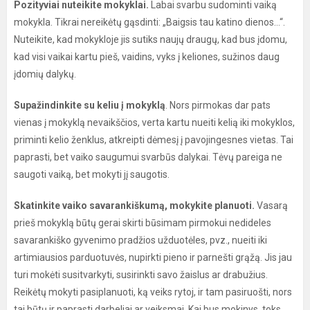
Pozityviai nuteikite mokyklai.
Labai svarbu sudominti vaiką
mokykla. Tikrai nereikėtų gąsdinti: „Baigsis tau katino dienos…“.
Nuteikite, kad mokykloje jis sutiks naujų draugų, kad bus įdomu,
kad visi vaikai kartu pieš, vaidins, vyks į keliones, sužinos daug
įdomių dalykų.
Supažindinkite su keliu į mokyklą
. Nors pirmokas dar pats
vienas į mokyklą nevaikščios, verta kartu nueiti kelią iki mokyklos,
priminti kelio ženklus, atkreipti dėmesį į pavojingesnes vietas. Tai
paprasti, bet vaiko saugumui svarbūs dalykai. Tėvų pareiga ne
saugoti vaiką, bet mokyti jį saugotis.
Skatinkite vaiko savarankiškumą, mokykite planuoti.
Vasarą
prieš mokyklą būtų gerai skirti būsimam pirmokui nedideles
savarankiško gyvenimo pradžios užduotėles, pvz., nueiti iki
artimiausios parduotuvės, nupirkti pieno ir parnešti grąžą. Jis jau
turi mokėti susitvarkyti, susirinkti savo žaislus ar drabužius.
Reikėtų mokyti pasiplanuoti, ką veiks rytoj, ir tam pasiruošti, nors
tai būtų ir paprasti darbeliai ar veiksmai. Kai bus mokinys, toks