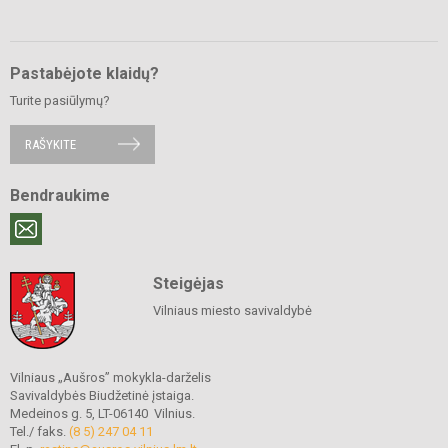
Pastabėjote klaidų?
Turite pasiūlymų?
RAŠYKITE
Bendraukime
Steigėjas
Vilniaus miesto savivaldybė
Vilniaus „Aušros” mokykla-darželis
Savivaldybės Biudžetinė įstaiga.
Medeinos g. 5, LT-06140 Vilnius.
Tel./ faks.
(8 5) 247 04 11