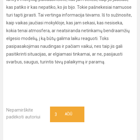
kas patiko ir kas nepatiko, ko jis bijo. Tokie pašnekesiai namuose
turi tapti įprasti. Tai vertinga informacija tėvams. Iš to sužinosite,
kaip vaikas jaučiasi mokykloje, kas jam sekasi, kas nesiseka,
kokia tenai atmosfera, ar neatsiranda netinkamų bendraamžių
elgesio modelių, į ką būtų galima laiku reaguoti. Toks
pasipasakojimas naudingas ir pačiam vaikui, nes taip jis gali
pasitikrinti situacijas, ar elgiamasi tinkamai, ar ne, pasijausti
svarbus, saugus, turintis tėvų palaikymą ir paramą.
Nepamirškite
3
AČIŪ
padėkoti autoriui