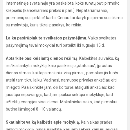
internetinėje svetainėje yra paskelbta, koks turėtų būti pirmoko
krepšelis (kanceliarinės prekės ir pan.). Nepatariama visų
priemonių susipirkti iš karto. Geriau tai daryti po pirmo susitikimo
su mokytoju, kuris tikrai pasakys, ko reikia.
Laiku pasirūpinkite sveikatos pažymėjimu
. Vaiko sveikatos
pažymėjimą tėvai mokyklai turi pateikti iki rugsėjo 15 d.
Aptarkite pasikeisiantį dienos režimą
. Kalbėkitės su vaiku, ką
reiškia lankyti mokyklą, kaip pasikeis jo „statusas“, įprastas
dienos ritmas, kai taps mokiniu: visų pirma, į pamokas jis turės
ateiti tam tikru laiku. Vadinasi, namuose privalės anksčiau eiti
miegoti. Paaiškinkite jam, dėl ko turės atsigulti anksčiau: kad
jaustųsi nepavargęs, kad jam puikiai sektųsi mokykloje, kad
užtektų energijos visai dienai. Mokslininkai sako, kad pirmokui
būtina išmiegoti 8–10 valandų.
Skatinkite vaiką kalbėtis apie mokyklą.
Kai vaikas pradės
lankyti mokyklą, paklausinėkite, kas jam sekėsi, kaip jis jaučiasi,