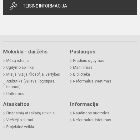
TEISINĖ INFORMACIJA
Mokykla - darželis
Paslaugos
Mūsų istorija
Pradinis ugdymas
Ugdymo aplinka
Maitinimas
Misija, vizija, filosofija, vertybės
Biblioteka
Atributika (vėliava, logotipas,
Neformalus švietimas
himnas)
Uniformos
Ataskaitos
Informacija
Finansinių ataskaitų rinkiniai
Naudingos nuorodos
Viešieji pirkimai
Neformalus švietimas
Projektinė veikla