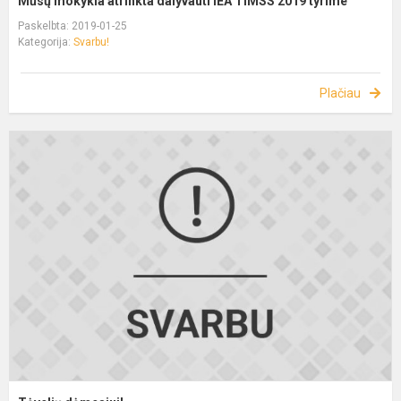
Mūsų mokykla atrinkta dalyvauti IEA TIMSS 2019 tyrime
Paskelbta: 2019-01-25
Kategorija:
Svarbu!
Plačiau