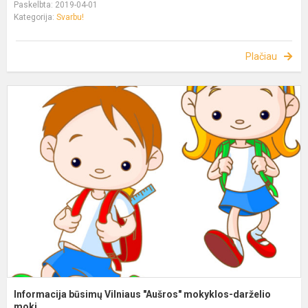
Paskelbta: 2019-04-01
Kategorija:
Svarbu!
Plačiau
Informacija būsimų Vilniaus "Aušros" mokyklos-darželio
moki...