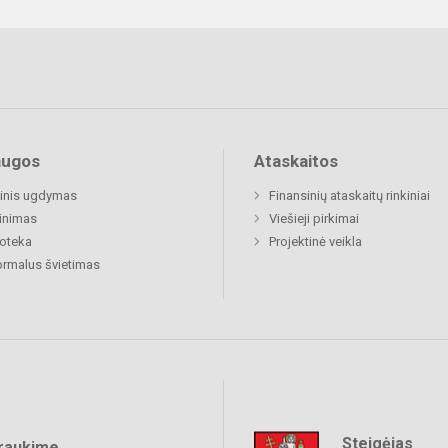
augos
Ataskaitos
inis ugdymas
Finansinių ataskaitų rinkiniai
inimas
Viešieji pirkimai
ioteka
Projektinė veikla
rmalus švietimas
Steigėjas
raukime