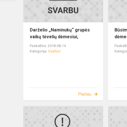
Darželio „Naminukų“ grupės
Būsim
vaikų tėvelių dėmesiui,
dėmes
Paskelbta: 2018-08-14
Paskelb
Kategorija:
Svarbu!
Kategor
Plačiau