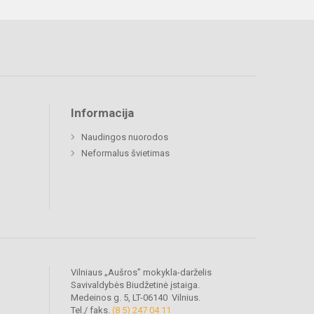
Informacija
Naudingos nuorodos
Neformalus švietimas
Vilniaus „Aušros” mokykla-darželis
Savivaldybės Biudžetinė įstaiga.
Medeinos g. 5, LT-06140 Vilnius.
Tel./ faks.
(8 5) 247 04 11