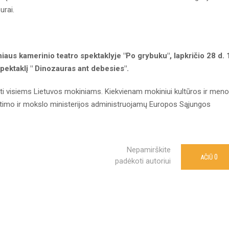
urai.
niaus kamerinio teatro spektaklyje "Po grybuku", lapkričio 28 d. 
pektaklį " Dinozauras ant debesies".
ti visiems Lietuvos mokiniams. Kiekvienam mokiniui kultūros ir meno
etimo ir mokslo ministerijos administruojamų Europos Sąjungos
Nepamirškite
0
AČIŪ
padėkoti autoriui