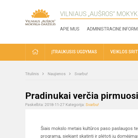
VILNIAUS „AUŠROS” MOKYK
APIE MUS
ADMINISTRACINĖ INFORM
ĮTRAUKUSIS UGDYMAS
VEIKLOS SRI
Titulinis
Naujienos
Svarbu!
Pradinukai verčia pirmuosi
Paskelbta: 2018-11-27
Kategorija:
Svarbu!
Šiais mokslo metais kultūros paso paslaugos 
programą, siekiant skatinti ir plėtoti jų domėji