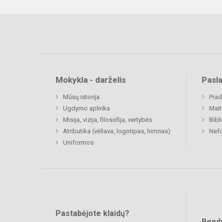
Mokykla - darželis
Pasl
Mūsų istorija
Prad
Ugdymo aplinka
Mait
Misija, vizija, filosofija, vertybės
Bibl
Atributika (vėliava, logotipas, himnas)
Nefo
Uniformos
Pastabėjote klaidų?
Bend