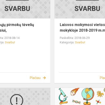
ųjų pirmokų tėvelių
Laisvos mokymosi vieto
iui,
mokykloje 2018-2019 m.m
ta: 2018-08-14
Paskelbta: 2018-06-29
ija:
Svarbu!
Kategorija:
Svarbu!
Plačiau
Pla