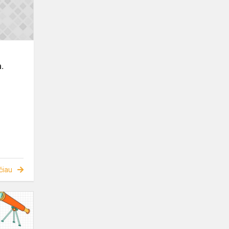
s
.
čiau