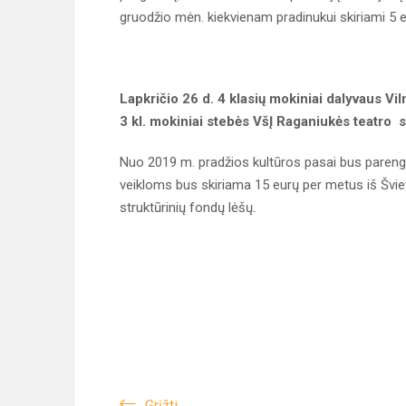
gruodžio mėn. kiekvienam pradinukui skiriami 5 e
Lapkričio 26 d. 4 klasių mokiniai dalyvaus Vil
3 kl. mokiniai stebės VšĮ Raganiukės teatro s
Nuo 2019 m. pradžios kultūros pasai bus pareng
veikloms bus skiriama 15 eurų per metus iš Švi
struktūrinių fondų lėšų.
Grįžti