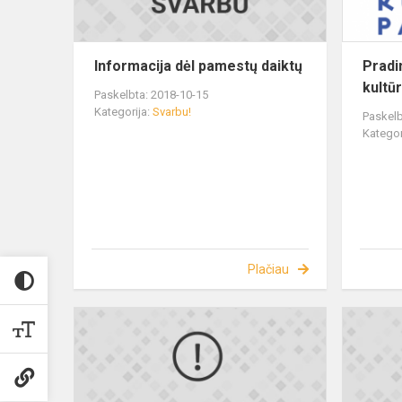
Informacija dėl pamestų daiktų
Pradi
kultū
Paskelbta: 2018-10-15
Kategorija:
Svarbu!
Paskelb
Kategor
Plačiau