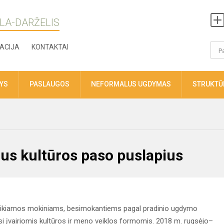
LA-DARŽELIS
ACIJA
KONTAKTAI
TYS
PASLAUGOS
NEFORMALUS UGDYMAS
STRUKTŪR
us kultūros paso puslapius
teikiamos mokiniams, besimokantiems pagal pradinio ugdymo
mąsi įvairiomis kultūros ir meno veiklos formomis. 2018 m. rugsėjo–