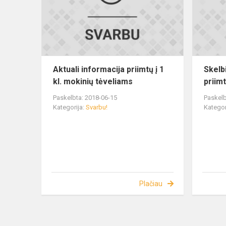
Aktuali informacija priimtų į 1
Skelbi
kl. mokinių tėveliams
priimt
Paskelbta: 2018-06-15
Paskelb
Kategorija:
Svarbu!
Kategor
Plačiau