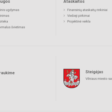
augos
Ataskaitos
inis ugdymas
Finansinių ataskaitų rinkiniai
inimas
Viešieji pirkimai
ioteka
Projektinė veikla
rmalus švietimas
Steigėjas
raukime
Vilniaus miesto sa