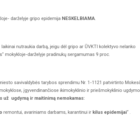
oje- darželyje gripo epidemija
NESKELBIAMA
.
 laikinai nutraukia darbą, jeigu dėl gripo ar ŪVKTI kolektyvo nelanko
os" mokykloje-darželyje pradinukų sergamumas 9 proc.
 miesto savivaldybės tarybos sprendimu Nr. 1-1121 patvirtinto Mokes
 mokyklose, įgyvendinančiose ikimokyklinio ir priešmokyklinio ugdymo
s už ugdymą ir maitinimą nemokamas:
o
remontui, avariniams darbams, karantinui ir
kilus epidemijai
“ .