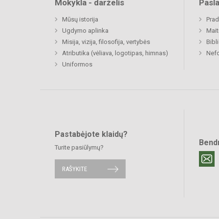
Mokykla - darželis
Pasl
Mūsų istorija
Prad
Ugdymo aplinka
Mait
Misija, vizija, filosofija, vertybės
Bibl
Atributika (vėliava, logotipas, himnas)
Nefo
Uniformos
Pastabėjote klaidų?
Bend
Turite pasiūlymų?
RAŠYKITE