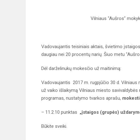
Vilniaus "Aušros" mokykl
Vadovaujantis teisiniais aktais, švietimo įstaigos
daugiau nei 20 procentų narių. Šiuo metu "Aušr
Dėl darželinukų mokesčio už maitinimą:
Vadovaujantis 2017 m. rugpjūčio 30 d. Vilniaus
už vaiko išlaikymą Vilniaus miesto savivaldybės
programas, nustatymo tvarkos aprašu,
mokesti
– 11.2.10 punktas
„įstaigos (grupės) uždarym
Būkite sveiki.