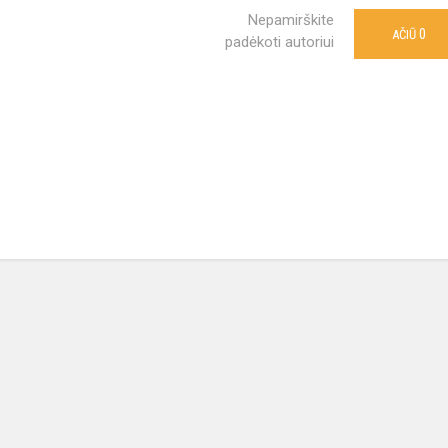
Nepamirškite
0
AČIŪ
padėkoti autoriui