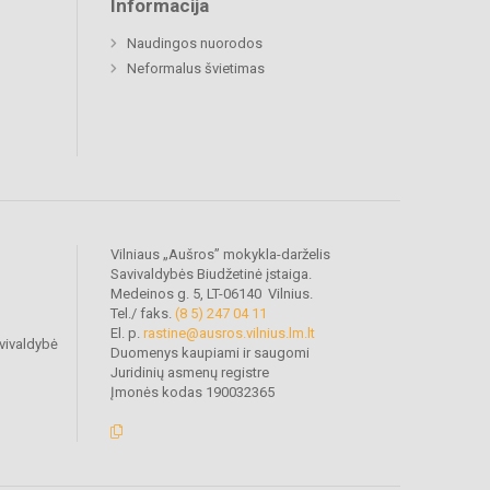
Informacija
Naudingos nuorodos
Neformalus švietimas
Vilniaus „Aušros” mokykla-darželis
Savivaldybės Biudžetinė įstaiga.
Medeinos g. 5, LT-06140 Vilnius.
Tel./ faks.
(8 5) 247 04 11
El. p.
rastine@ausros.vilnius.lm.lt
vivaldybė
Duomenys kaupiami ir saugomi
Juridinių asmenų registre
Įmonės kodas 190032365