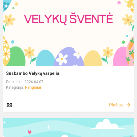
Suskambo Velykų varpeliai
Paskelbta: 2026-04-07
Kategorija:
Renginiai
Plačiau