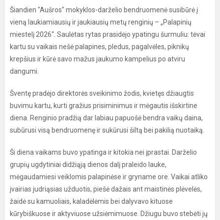
Šiandien "Aušros" mokyklos-darželio bendruomenė susibūrė į
vieną laukiamiausių ir jaukiausių metų renginių – „Palapinių
miestelį 2026“. Saulėtas rytas prasidėjo ypatingu šurmuliu: tėvai
kartu su vaikais nešė palapines, pledus, pagalvėles, piknikų
krepšius ir kūrė savo mažus jaukumo kampelius po atviru
dangumi.
Šventę pradėjo direktorės sveikinimo žodis, kvietęs džiaugtis
buvimu kartu, kurti gražius prisiminimus ir mėgautis išskirtine
diena. Renginio pradžią dar labiau papuošė bendra vaikų daina,
subūrusi visą bendruomenę ir sukūrusi šiltą bei pakilią nuotaiką.
Ši diena vaikams buvo ypatinga ir kitokia nei įprastai. Darželio
grupių ugdytiniai didžiąją dienos dalį praleido lauke,
mėgaudamiesi veiklomis palapinėse ir gryname ore. Vaikai atliko
įvairias judriąsias užduotis, piešė dažais ant maistinės plėvelės,
žaidė su kamuoliais, kaladėlėmis bei dalyvavo kituose
kūrybiškuose ir aktyviuose užsiėmimuose. Džiugu buvo stebėti jų