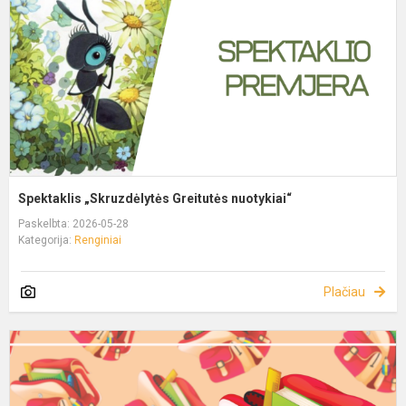
Spektaklis „Skruzdėlytės Greitutės nuotykiai“
Paskelbta: 2026-05-28
Kategorija:
Renginiai
Plačiau