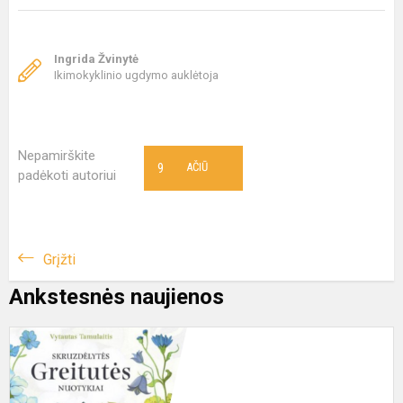
Ingrida Žvinytė
Ikimokyklinio ugdymo auklėtoja
Nepamirškite
9
AČIŪ
padėkoti autoriui
Grįžti
Ankstesnės naujienos