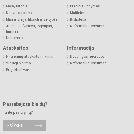
Mūsų istorija
Pradinis ugdymas
Ugdymo aplinka
Maitinimas
Misija, vizija, filosofija, vertybės
Biblioteka
Atributika (vėliava, logotipas,
Neformalus švietimas
himnas)
Uniformos
Ataskaitos
Informacija
Finansinių ataskaitų rinkiniai
Naudingos nuorodos
Viešieji pirkimai
Neformalus švietimas
Projektinė veikla
Pastabėjote klaidų?
Turite pasiūlymų?
RAŠYKITE