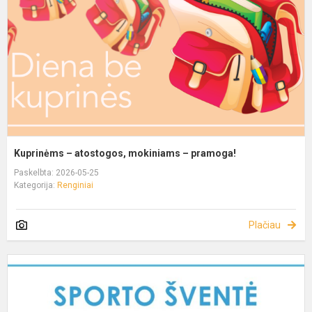
Kuprinėms – atostogos, mokiniams – pramoga!
Paskelbta: 2026-05-25
Kategorija:
Renginiai
Plačiau