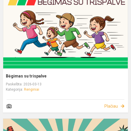
Bėgimas su trispalve
Paskelbta: 2026-03-13
Kategorija:
Renginiai
Plačiau