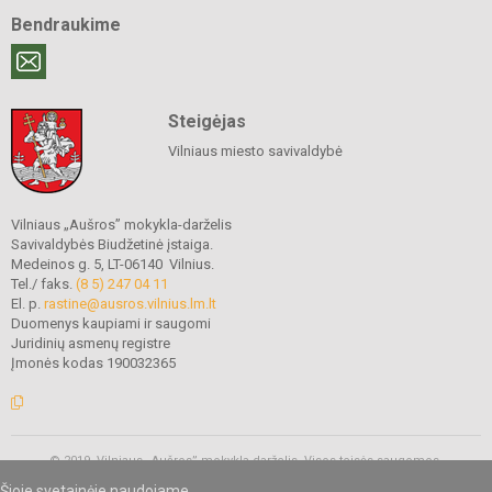
Bendraukime
Steigėjas
Vilniaus miesto savivaldybė
Vilniaus „Aušros” mokykla-darželis
Savivaldybės Biudžetinė įstaiga.
Medeinos g. 5, LT-06140 Vilnius.
Tel./ faks.
(8 5) 247 04 11
El. p.
rastine@ausros.vilnius.lm.lt
Duomenys kaupiami ir saugomi
Juridinių asmenų registre
Įmonės kodas 190032365
© 2019. Vilniaus „Aušros” mokykla-darželis. Visos teisės saugomos.
Kopijuoti turinį be raštiško mokyklos administracijos sutikimo griežtai
Šioje svetainėje naudojame