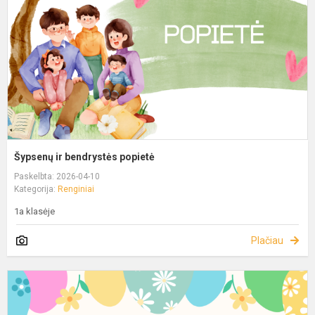
Šypsenų ir bendrystės popietė
Paskelbta: 2026-04-10
Kategorija:
Renginiai
1a klasėje
Plačiau