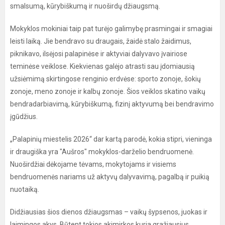
smalsumą, kūrybiškumą ir nuoširdų džiaugsmą.
Mokyklos mokiniai taip pat turėjo galimybę prasmingai ir smagiai
leisti laiką. Jie bendravo su draugais, žaidė stalo žaidimus,
piknikavo, ilsėjosi palapinėse ir aktyviai dalyvavo įvairiose
teminėse veiklose. Kiekvienas galėjo atrasti sau įdomiausią
užsiėmimą skirtingose renginio erdvėse: sporto zonoje, šokių
zonoje, meno zonoje ir kalbų zonoje. Šios veiklos skatino vaikų
bendradarbiavimą, kūrybiškumą, fizinį aktyvumą bei bendravimo
įgūdžius.
„Palapinių miestelis 2026“ dar kartą parodė, kokia stipri, vieninga
ir draugiška yra "Aušros" mokyklos-darželio bendruomenė.
Nuoširdžiai dėkojame tėvams, mokytojams ir visiems
bendruomenės nariams už aktyvų dalyvavimą, pagalbą ir puikią
nuotaiką.
Didžiausias šios dienos džiaugsmas – vaikų šypsenos, juokas ir
laimingos akys. Būtent tokios akimirkos kuria gražiausius