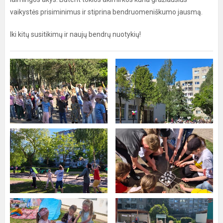
vaikystės prisiminimus ir stiprina bendruomeniškumo jausmą.
Iki kitų susitikimų ir naujų bendrų nuotykių!