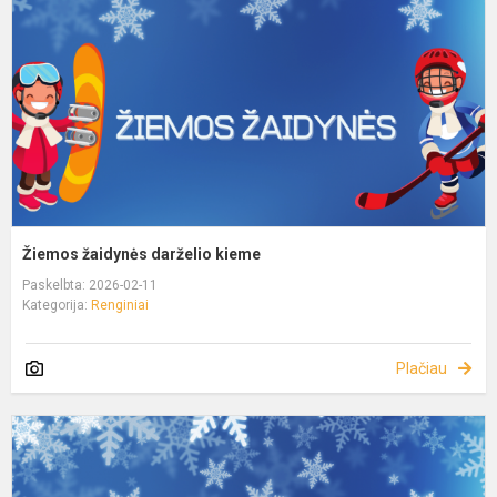
Žiemos žaidynės darželio kieme
Paskelbta: 2026-02-11
Kategorija:
Renginiai
Plačiau