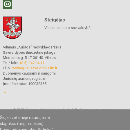
Steigėjas
Vilniaus miesto savivaldybė
Vilniaus „Aušros” mokykla-darželis
Savivaldybės Biudžetinė įstaiga.
Medeinos g. 5, LT-06140 Vilnius.
Tel./ faks.
(8 5) 247 04 11
El. p.
rastine@ausros.vilnius.lm.lt
Duomenys kaupiami ir saugomi
Juridinių asmenų registre
Įmonės kodas 190032365
© 2019. Vilniaus „Aušros” mokykla-darželis. Visos teisės saugomos.
Kopijuoti turinį be raštiško mokyklos administracijos sutikimo griežtai
Šioje svetainėje naudojame
draudžiama.
slapukus (angl. cookies).
Paspaudę mygtuką „Sutinku“