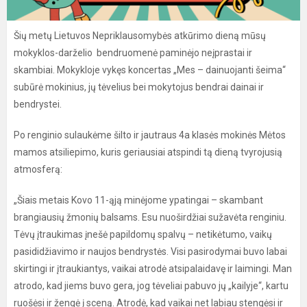
Šių metų Lietuvos Nepriklausomybės atkūrimo dieną mūsų
mokyklos-darželio bendruomenė paminėjo neįprastai ir
skambiai. Mokykloje vykęs koncertas „Mes – dainuojanti šeima“
subūrė mokinius, jų tėvelius bei mokytojus bendrai dainai ir
bendrystei.
Po renginio sulaukėme šilto ir jautraus 4a klasės mokinės Mėtos
mamos atsiliepimo, kuris geriausiai atspindi tą dieną tvyrojusią
atmosferą:
„Šiais metais Kovo 11-ąją minėjome ypatingai – skambant
brangiausių žmonių balsams. Esu nuoširdžiai sužavėta renginiu.
Tėvų įtraukimas įnešė papildomų spalvų – netikėtumo, vaikų
pasididžiavimo ir naujos bendrystės. Visi pasirodymai buvo labai
skirtingi ir įtraukiantys, vaikai atrodė atsipalaidavę ir laimingi. Man
atrodo, kad jiems buvo gera, jog tėveliai pabuvo jų „kailyje“, kartu
ruošėsi ir žengė į sceną. Atrodė, kad vaikai net labiau stengėsi ir