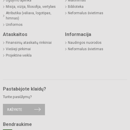
Ugdymo aplinka
Maitinimas
Misija, vizija, filosofija, vertybės
Biblioteka
Atributika (vėliava, logotipas,
Neformalus švietimas
himnas)
Uniformos
Ataskaitos
Informacija
Finansinių ataskaitų rinkiniai
Naudingos nuorodos
Viešieji pirkimai
Neformalus švietimas
Projektinė veikla
Pastabėjote klaidų?
Turite pasiūlymų?
RAŠYKITE
Bendraukime