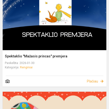
Spektaklio "Mažasis princas" premjera
Paskelbta: 2026-01-30
Kategorija:
Renginiai
Plačiau