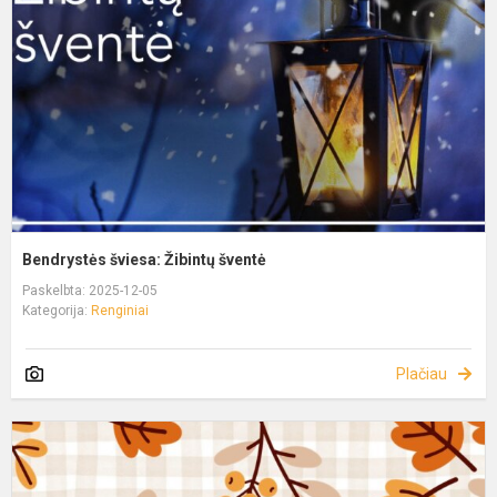
Bendrystės šviesa: Žibintų šventė
Paskelbta: 2025-12-05
Kategorija:
Renginiai
Plačiau