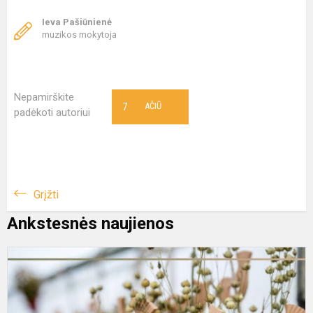
Ieva Pašiūnienė
muzikos mokytoja
Nepamirškite
7
AČIŪ
padėkoti autoriui
Grįžti
Ankstesnės naujienos