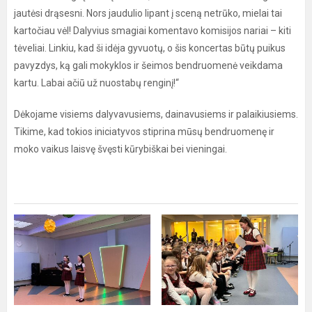
jautėsi drąsesni. Nors jaudulio lipant į sceną netrūko, mielai tai
kartočiau vėl! Dalyvius smagiai komentavo komisijos nariai – kiti
tėveliai. Linkiu, kad ši idėja gyvuotų, o šis koncertas būtų puikus
pavyzdys, ką gali mokyklos ir šeimos bendruomenė veikdama
kartu. Labai ačiū už nuostabų renginį!“
Dėkojame visiems dalyvavusiems, dainavusiems ir palaikiusiems.
Tikime, kad tokios iniciatyvos stiprina mūsų bendruomenę ir
moko vaikus laisvę švęsti kūrybiškai bei vieningai.