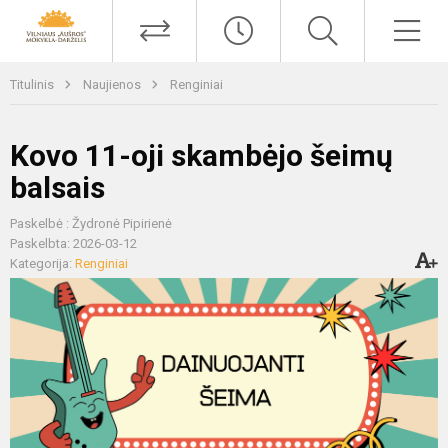
Titulinis
Naujienos
Renginiai
Kovo 11-oji skambėjo šeimų
balsais
Paskelbė : Žydronė Pipirienė
Paskelbta: 2026-03-12
Kategorija:
Renginiai