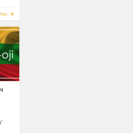
čiau
sų
ą"