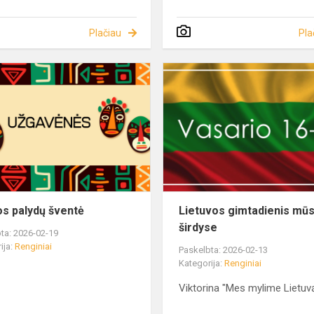
Plačiau
Pla
s palydų šventė
Lietuvos gimtadienis mū
širdyse
ta: 2026-02-19
ija:
Renginiai
Paskelbta: 2026-02-13
Kategorija:
Renginiai
Viktorina "Mes mylime Lietuv