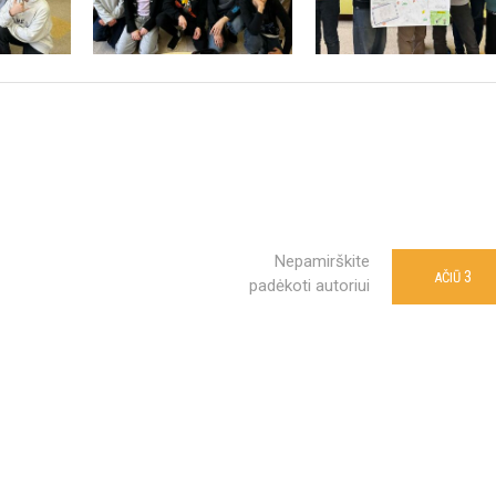
Nepamirškite
3
AČIŪ
padėkoti autoriui