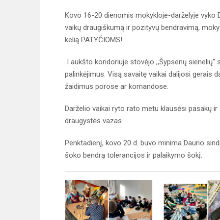
Kovo 16-20 dienomis mokykloje-darželyje vyko Draugy
vaikų draugiškumą ir pozityvų bendravimą, mokyti s
kelią PATYČIOMS!
I aukšto koridoriuje stovėjo ,,Šypsenų sienelių'' 
palinkėjimus. Visą savaitę vaikai dalijosi gerais 
žaidimus porose ar komandose.
Darželio vaikai ryto rato metu klausėsi pasakų ir 
draugystės vazas.
Penktadienį, kovo 20 d. buvo minima Dauno sindrom
šoko bendrą tolerancijos ir palaikymo šokį.