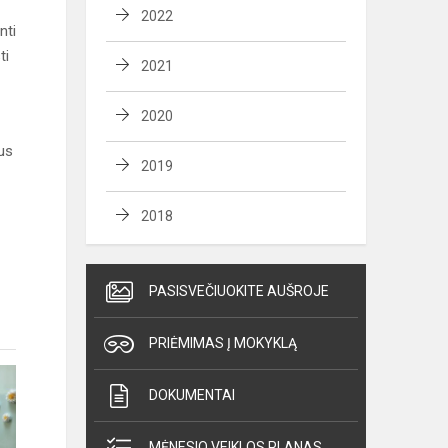
2022
nti
ti
2021
2020
ius
2019
2018
PASISVEČIUOKITE AUŠROJE
PRIĖMIMAS Į MOKYKLĄ
DOKUMENTAI
MĖNESIO VEIKLOS PLANAS