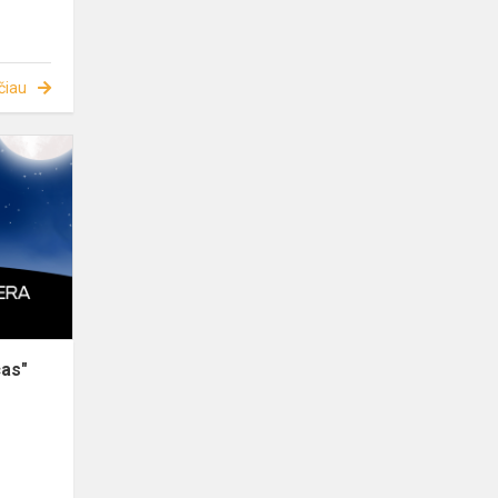
čiau
cas"