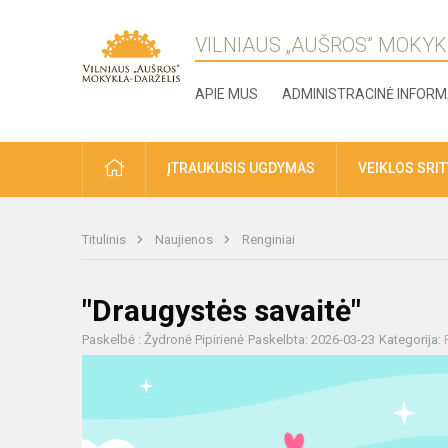
VILNIAUS „AUŠROS” MOKYK
APIE MUS
ADMINISTRACINĖ INFORM
ĮTRAUKUSIS UGDYMAS
VEIKLOS SRI
Titulinis
Naujienos
Renginiai
"Draugystės savaitė"
Paskelbė : Žydronė Pipirienė
Paskelbta: 2026-03-23
Kategorija: