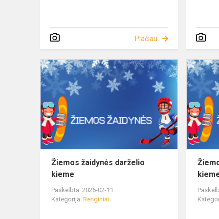
Plačiau
Žiemos žaidynės darželio
Žiemo
kieme
kiem
Paskelbta: 2026-02-11
Paskelb
Kategorija:
Renginiai
Kategor