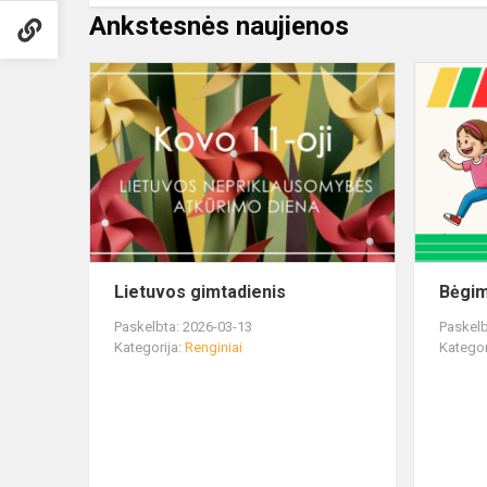
Ankstesnės naujienos
Lietuvos gimtadienis
Bėgim
Paskelbta: 2026-03-13
Paskelb
Kategorija:
Renginiai
Kategor