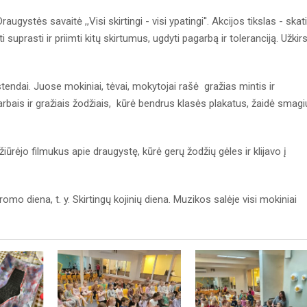
stės savaitė ,,Visi skirtingi - visi ypatingi''. Akcijos tikslas - skati
uprasti ir priimti kitų skirtumus, ugdyti pagarbą ir toleranciją. Užkirs
stendai. Juose mokiniai, tėvai, mokytojai rašė gražias mintis ir
darbais ir gražiais žodžiais, kūrė bendrus klasės plakatus, žaidė smag
žiūrėjo filmukus apie draugystę, kūrė gerų žodžių gėles ir klijavo į
o diena, t. y. Skirtingų kojinių diena. Muzikos salėje visi mokiniai