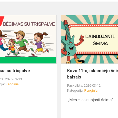
as su trispalve
Kovo 11-oji skambėjo še
balsais
ta: 2026-03-13
ija:
Renginiai
Paskelbta: 2026-03-12
Kategorija:
Renginiai
„Mes – dainuojanti šeima“