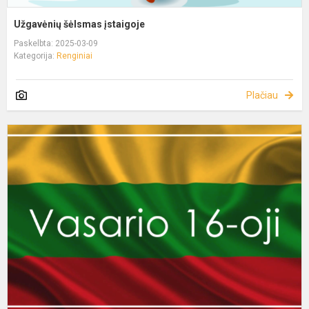
Užgavėnių šėlsmas įstaigoje
Paskelbta: 2025-03-09
Kategorija:
Renginiai
Plačiau