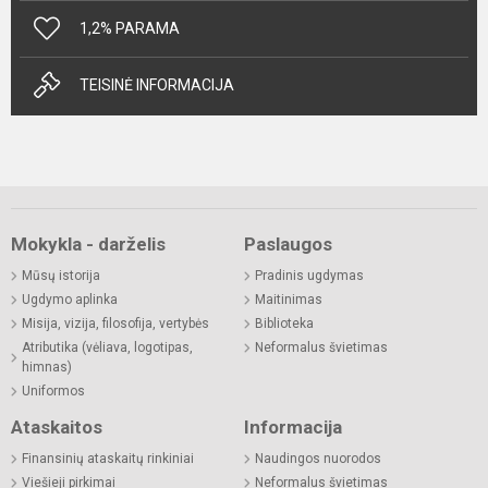
1,2% PARAMA
TEISINĖ INFORMACIJA
Mokykla - darželis
Paslaugos
Mūsų istorija
Pradinis ugdymas
Ugdymo aplinka
Maitinimas
Misija, vizija, filosofija, vertybės
Biblioteka
Atributika (vėliava, logotipas,
Neformalus švietimas
himnas)
Uniformos
Ataskaitos
Informacija
Finansinių ataskaitų rinkiniai
Naudingos nuorodos
Viešieji pirkimai
Neformalus švietimas