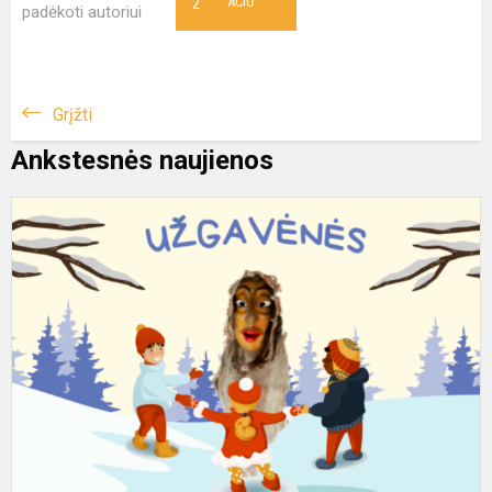
2
AČIŪ
padėkoti autoriui
Grįžti
Ankstesnės naujienos