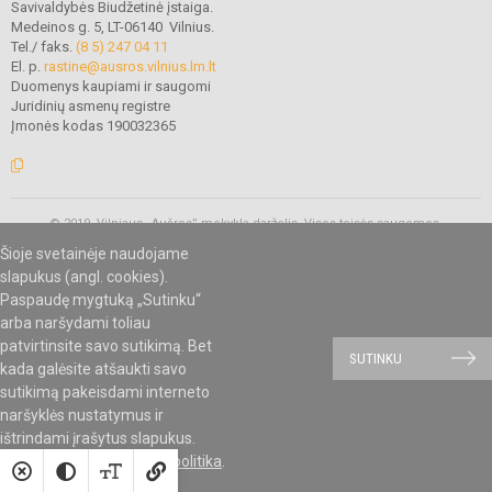
Savivaldybės Biudžetinė įstaiga.
Medeinos g. 5, LT-06140 Vilnius.
Tel./ faks.
(8 5) 247 04 11
El. p.
rastine@ausros.vilnius.lm.lt
Duomenys kaupiami ir saugomi
Juridinių asmenų registre
Įmonės kodas 190032365
© 2019. Vilniaus „Aušros” mokykla-darželis. Visos teisės saugomos.
Kopijuoti turinį be raštiško mokyklos administracijos sutikimo griežtai
Šioje svetainėje naudojame
draudžiama.
slapukus (angl. cookies).
Paspaudę mygtuką „Sutinku“
arba naršydami toliau
Mes kuriame mokykloms
SVETAINESMOKYKLOMS.LT
patvirtinsite savo sutikimą. Bet
SUTINKU
kada galėsite atšaukti savo
sutikimą pakeisdami interneto
naršyklės nustatymus ir
ištrindami įrašytus slapukus.
Susipažinkite su
slapukų politika
.