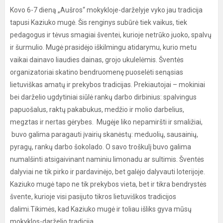
Kovo 6-7 dieną „Aušros“ mokykloje-darželyje vyko jau tradicija
tapusi Kaziuko mugė. Šis renginys subūrė tiek vaikus, tiek
pedagogus ir tėvus smagiai šventei, kurioje netrūko juoko, spalvų
ir šurmulio. Mugė prasidėjo iškilmingu atidarymu, kurio metu
vaikai dainavo liaudies dainas, grojo ukulelėmis. Šventės
organizatoriai skatino bendruomenę puoselėti senąsias
lietuviškas amatų ir prekybos tradicijas. Prekiautojai – mokiniai
bei darželio ugdytiniai siūlė rankų darbo dirbinius: spalvingus
papuošalus, raktų pakabukus, medžio ir molio darbelius,
megztas ir nertas gėrybes. Mugėje liko nepamiršti ir smaližiai,
buvo galima paragauti įvairių skanėstų: meduolių, sausainių,
pyragų, rankų darbo šokolado. O savo troškulį buvo galima
numalšinti atsigaivinant naminiu limonadu ar sultimis. Šventės
dalyviai ne tik pirko ir pardavinėjo, bet galėjo dalyvauti loterijoje.
Kaziuko mugė tapo ne tik prekybos vieta, bet ir tikra bendrystės
švente, kurioje visi pasijuto tikros lietuviškos tradicijos
dalimi.Tikimės, kad Kaziuko mugė ir toliau išliks gyva mūsų
mokyklos-darželio tradicija.