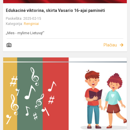
Edukacinė viktorina, skirta Vasario 16-ajai paminėti
Paskelbta: 2025-02-15
Kategorija:
Renginiai
„Mes - mylime Lietuvą!"
Plačiau