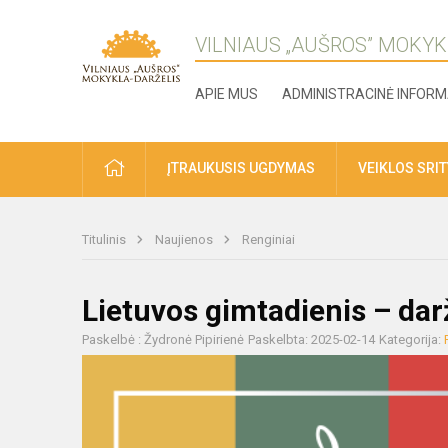
VILNIAUS „AUŠROS” MOKYK
APIE MUS
ADMINISTRACINĖ INFORM
ĮTRAUKUSIS UGDYMAS
VEIKLOS SRI
Titulinis
Naujienos
Renginiai
Lietuvos gimtadienis – dar
Paskelbė : Žydronė Pipirienė
Paskelbta: 2025-02-14
Kategorija: