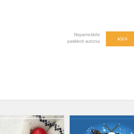
Nepamirškite
6
AČIŪ
padėkoti autoriui