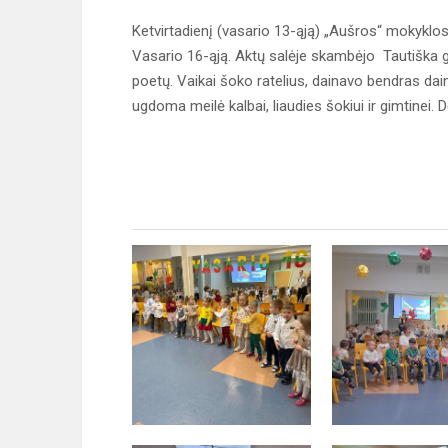
Ketvirtadienį (vasario 13-ąją) „Aušros“ mokyklo
Vasario 16-ąją. Aktų salėje skambėjo Tautiška gi
poetų. Vaikai šoko ratelius, dainavo bendras dai
ugdoma meilė kalbai, liaudies šokiui ir gimtine