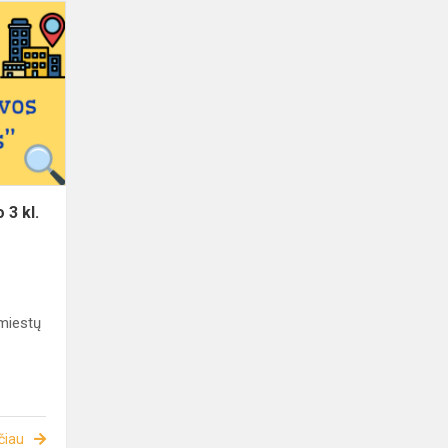
 3 kl.
 miestų
čiau