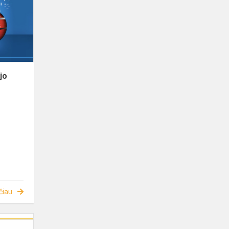
jo
čiau