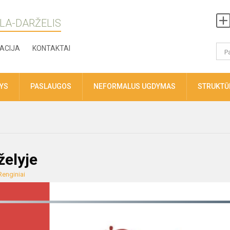
LA-DARŽELIS
ACIJA
KONTAKTAI
TYS
PASLAUGOS
NEFORMALUS UGDYMAS
STRUKTŪR
želyje
Renginiai