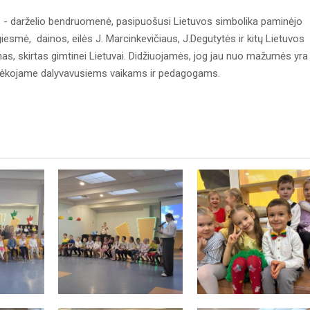
s - darželio bendruomenė, pasipuošusi Lietuvos simbolika paminėjo
esmė, dainos, eilės J. Marcinkevičiaus, J.Degutytės ir kitų Lietuvos
nas, skirtas gimtinei Lietuvai. Didžiuojamės, jog jau nuo mažumės yra
i. Dėkojame dalyvavusiems vaikams ir pedagogams.