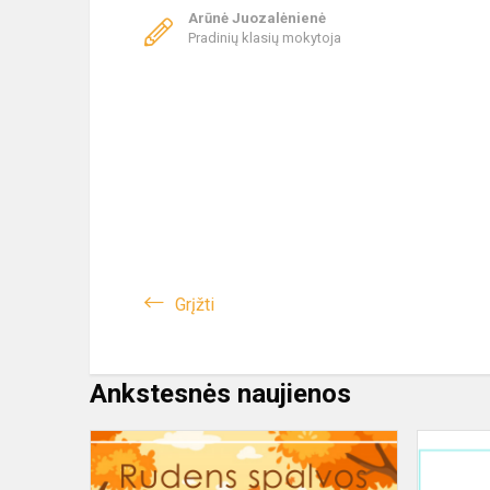
Arūnė Juozalėnienė
Pradinių klasių mokytoja
Grįžti
Ankstesnės naujienos