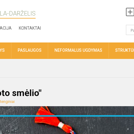
LA-DARŽELIS
ACIJA
KONTAKTAI
TYS
PASLAUGOS
NEFORMALUS UGDYMAS
STRUKTŪR
oto smėlio"
Renginiai