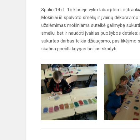
Spalio 14 d. 1c klasėje vyko labai įdomi ir įtrau
Mokiniai iš spalvoto smėlių ir įvairių dekoravimo
užsiėmimas mokiniams suteikė galimybę sukurti sa
smėliu, bet ir naudoti įvairias puošybos detales
sukurtas darbas teikia džiaugsmo, pasitikėjimo
skatina pamilti knygas bei jas skaityti.