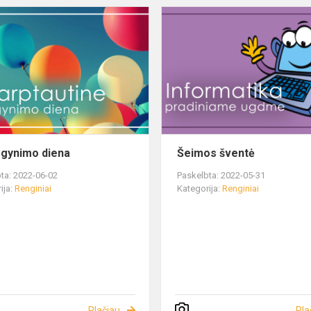
 gynimo diena
Šeimos šventė
ta: 2022-06-02
Paskelbta: 2022-05-31
ija:
Renginiai
Kategorija:
Renginiai
Plačiau
Pla