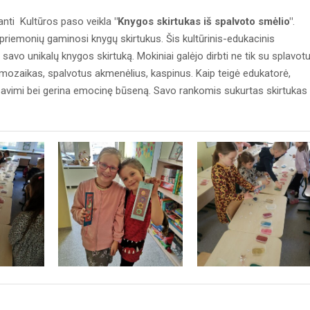
kianti Kultūros paso veikla
"Knygos skirtukas iš spalvoto smėlio"
.
 priemonių gaminosi knygų skirtukus. Šis kultūrinis-edukacinis
vo unikalų knygos skirtuką. Mokiniai galėjo dirbti ne tik su splavot
: mozaikas, spalvotus akmenėlius, kaspinus. Kaip teigė edukatorė,
 savimi bei gerina emocinę būseną. Savo rankomis sukurtas skirtukas