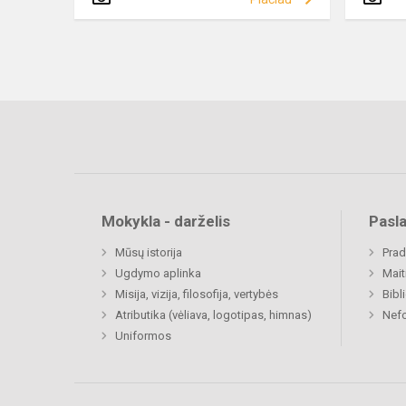
Mokykla - darželis
Pasl
Mūsų istorija
Prad
Ugdymo aplinka
Mait
Misija, vizija, filosofija, vertybės
Bibl
Atributika (vėliava, logotipas, himnas)
Nefo
Uniformos