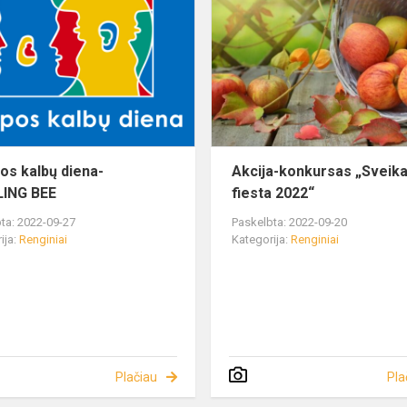
os kalbų diena-
Akcija-konkursas „Sveik
LING BEE
fiesta 2022“
ta: 2022-09-27
Paskelbta: 2022-09-20
ija:
Renginiai
Kategorija:
Renginiai
Plačiau
Pla