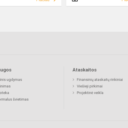
augos
Ataskaitos
inis ugdymas
Finansinių ataskaitų rinkiniai
inimas
Viešieji pirkimai
ioteka
Projektinė veikla
rmalus švietimas