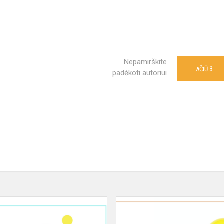
Nepamirškite
3
AČIŪ
padėkoti autoriui