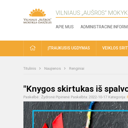
VILNIAUS „AUŠROS” MOKYK
APIE MUS
ADMINISTRACINĖ INFORM
ĮTRAUKUSIS UGDYMAS
VEIKLOS SRI
Titulinis
Naujienos
Renginiai
"Knygos skirtukas iš spalv
Paskelbė : Žydronė Pipirienė
Paskelbta: 2022-10-17
Kategorija: