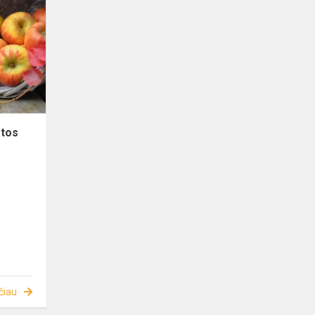
atos
čiau