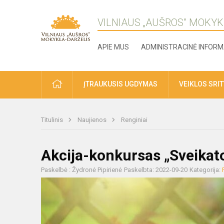
VILNIAUS „AUŠROS” MOKYK
APIE MUS
ADMINISTRACINĖ INFORM
ĮTRAUKUSIS UGDYMAS
VEIKLOS SRI
Titulinis
Naujienos
Renginiai
Akcija-konkursas „Sveikato
Paskelbė : Žydronė Pipirienė
Paskelbta: 2022-09-20
Kategorija: