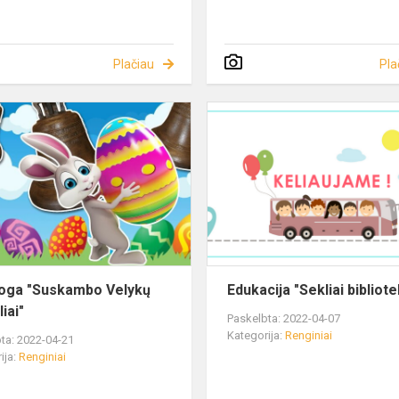
Plačiau
Pla
oga "Suskambo Velykų
Edukacija "Sekliai bibliot
iai"
Paskelbta: 2022-04-07
Kategorija:
Renginiai
ta: 2022-04-21
ija:
Renginiai