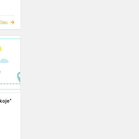
čiau
ekoje"