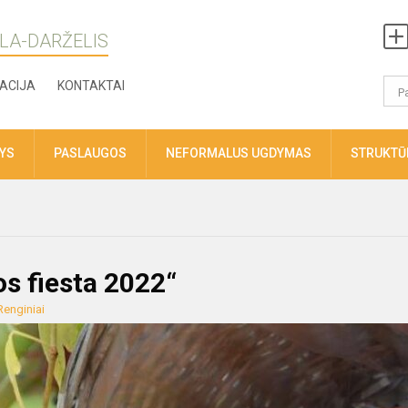
LA-DARŽELIS
ACIJA
KONTAKTAI
TYS
PASLAUGOS
NEFORMALUS UGDYMAS
STRUKTŪR
s fiesta 2022“
Renginiai