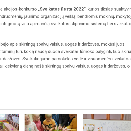
rie akcijos-konkurso
„Sveikatos fiesta 2022“
, kurios tikslas suaktyvin
bendruomenių, jaunimo organizacijų veiklą: bendromis mokinių, mokyto
integruotą visa apimančią sveikatos stiprinimo sistemą bei sveikatai
lbėjo apie skirtingų spalvų vaisius, uogas ir daržoves, mokėsi juos
ų vitaminų turi, kokią naudą duoda sveikatai. Išmoko palyginti, kuo skiria
s ar daržovės. Sveikatingumo pamokėles vedė ir visuomenės sveikatos
liai, kiekvieną dieną nešė skirtingų spalvų vaisius, uogas ir daržoves, o