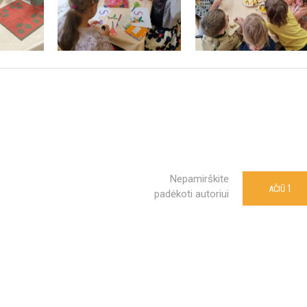
Nepamirškite
1
AČIŪ
padėkoti autoriui