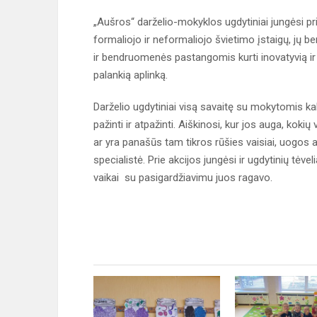
„Aušros“ darželio-mokyklos ugdytiniai jungėsi p
formaliojo ir neformaliojo švietimo įstaigų, jų 
ir bendruomenės pastangomis kurti inovatyvią ir 
palankią aplinką.
Darželio ugdytiniai visą savaitę su mokytomis ka
pažinti ir atpažinti. Aiškinosi, kur jos auga, koki
ar yra panašūs tam tikros rūšies vaisiai, uogo
specialistė. Prie akcijos jungėsi ir ugdytinių tėve
vaikai su pasigardžiavimu juos ragavo.