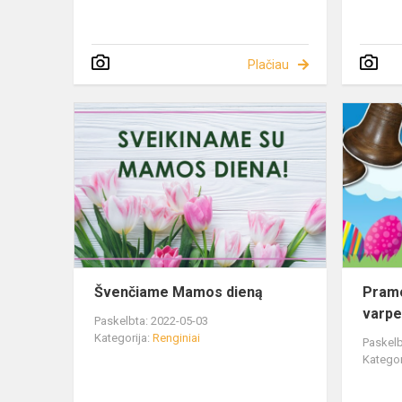
Plačiau
Švenčiame Mamos dieną
Pram
varpel
Paskelbta: 2022-05-03
Kategorija:
Renginiai
Paskelb
Kategor