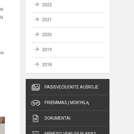
2022
ti
jų
2021
2020
2019
si
2018
PASISVEČIUOKITE AUŠROJE
PRIĖMIMAS Į MOKYKLĄ
DOKUMENTAI
MĖNESIO VEIKLOS PLANAS