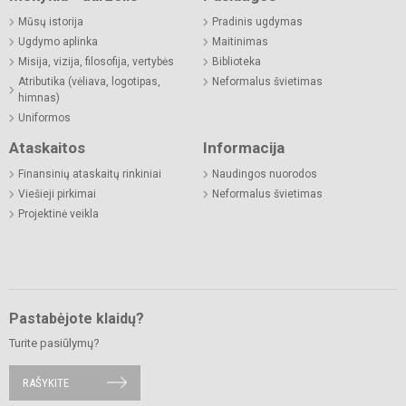
Mūsų istorija
Pradinis ugdymas
Ugdymo aplinka
Maitinimas
Misija, vizija, filosofija, vertybės
Biblioteka
Atributika (vėliava, logotipas,
Neformalus švietimas
himnas)
Uniformos
Ataskaitos
Informacija
Finansinių ataskaitų rinkiniai
Naudingos nuorodos
Viešieji pirkimai
Neformalus švietimas
Projektinė veikla
Pastabėjote klaidų?
Turite pasiūlymų?
RAŠYKITE