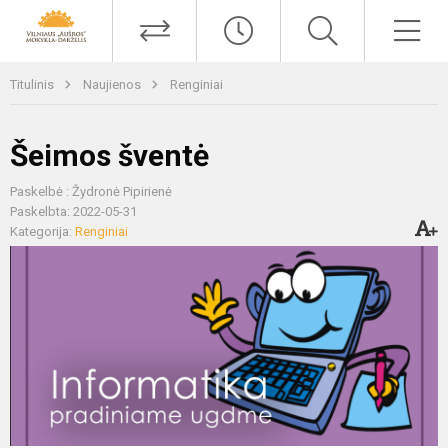
Titulinis
Naujienos
Renginiai
Šeimos šventė
Paskelbė : Žydronė Pipirienė
Paskelbta: 2022-05-31
Kategorija:
Renginiai