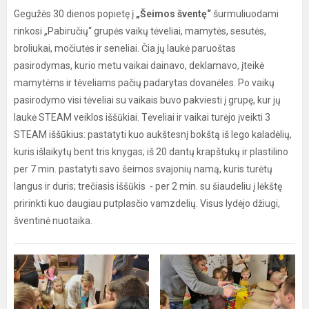
Gegužės 30 dienos popietę į
„Šeimos šventę“
šurmuliuodami
rinkosi „Pabiručių“ grupės vaikų tėveliai, mamytės, sesutės,
broliukai, močiutės ir seneliai. Čia jų laukė paruoštas
pasirodymas, kurio metu vaikai dainavo, deklamavo, įteikė
mamytėms ir tėveliams pačių padarytas dovanėles. Po vaikų
pasirodymo visi tėveliai su vaikais buvo pakviesti į grupę, kur jų
laukė STEAM veiklos iššūkiai. Tėveliai ir vaikai turėjo įveikti 3
STEAM iššūkius: pastatyti kuo aukštesnį bokštą iš lego kaladėlių,
kuris išlaikytų bent tris knygas; iš 20 dantų krapštukų ir plastilino
per 7 min. pastatyti savo šeimos svajonių namą, kuris turėtų
langus ir duris; trečiasis iššūkis - per 2 min. su šiaudeliu į lėkštę
pririnkti kuo daugiau putplasčio vamzdelių. Visus lydėjo džiugi,
šventinė nuotaika.