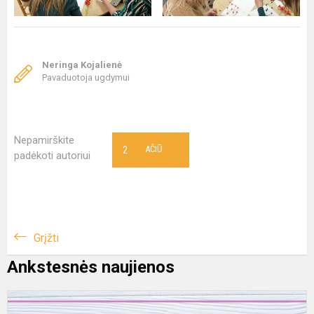
Neringa Kojalienė
Pavaduotoja ugdymui
Nepamirškite
2
AČIŪ
padėkoti autoriui
Grįžti
Ankstesnės naujienos