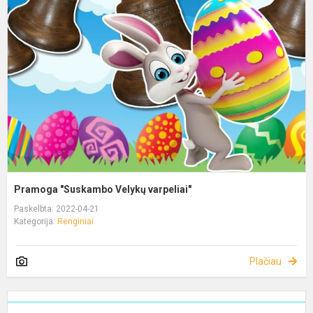
Pramoga "Suskambo Velykų varpeliai"
Paskelbta: 2022-04-21
Kategorija:
Renginiai
Plačiau