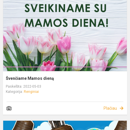
Švenčiame Mamos dieną
Paskelbta: 2022-05-03
Kategorija:
Renginiai
Plačiau