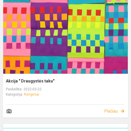
Akcija " Draugystės taku"
Paskelbta: 2022-03-22
Kategorija:
Renginiai
Plačiau