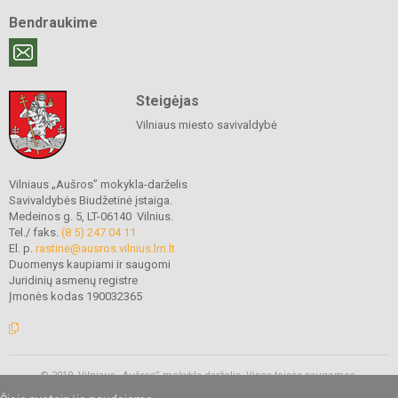
Bendraukime
Steigėjas
Vilniaus miesto savivaldybė
Vilniaus „Aušros” mokykla-darželis
Savivaldybės Biudžetinė įstaiga.
Medeinos g. 5, LT-06140 Vilnius.
Tel./ faks.
(8 5) 247 04 11
El. p.
rastine@ausros.vilnius.lm.lt
Duomenys kaupiami ir saugomi
Juridinių asmenų registre
Įmonės kodas 190032365
© 2019. Vilniaus „Aušros” mokykla-darželis. Visos teisės saugomos.
Kopijuoti turinį be raštiško mokyklos administracijos sutikimo griežtai