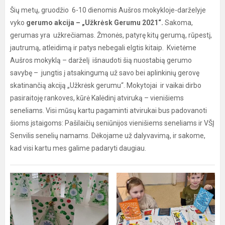
Šių metų, gruodžio 6-10 dienomis Aušros mokykloje-darželyje
vyko
gerumo akcija – „Užkrėsk Gerumu 2021“.
Sakoma,
gerumas yra užkrečiamas. Žmonės, patyrę kitų gerumą, rūpestį,
jautrumą, atleidimą ir patys nebegali elgtis kitaip. Kvietėme
Aušros mokyklą – darželį išnaudoti šią nuostabią gerumo
savybę – jungtis į atsakingumą už savo bei aplinkinių gerovę
skatinančią akciją „Užkrėsk gerumu“. Mokytojai ir vaikai dirbo
pasiraitoję rankoves, kūrė Kalėdinį atviruką – vienišiems
seneliams. Visi mūsų kartu pagaminti atvirukai bus padovanoti
šioms įstaigoms: Pašilaičių seniūnijos vienišiems seneliams ir VŠĮ
Senvilis senelių namams. Dėkojame už dalyvavimą, ir sakome,
kad visi kartu mes galime padaryti daugiau.