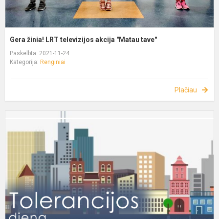
Gera žinia! LRT televizijos akcija "Matau tave"
Paskelbta: 2021-11-24
Kategorija:
Renginiai
Plačiau