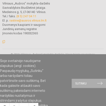
Vilniaus „Aušros” mokykla-darželis
Savivaldybės Biudžetinė įstaiga.
Medeinos g. 5, LT-06140 Vilnius.
Tel./ faks.
(8 5) 247 04 11
El. p.
rastine@ausros.vilnius.lm.lt
Duomenys kaupiami ir saugomi
Juridinių asmenų registre
Įmonės kodas 190032365
© 2019. Vilniaus „Aušros” mokykla-darželis. Visos teisės saugomos.
Kopijuoti turinį be raštiško mokyklos administracijos sutikimo griežtai
Šioje svetainėje naudojame
draudžiama.
slapukus (angl. cookies).
Paspaudę mygtuką „Sutinku“
arba naršydami toliau
Mes kuriame mokykloms
SVETAINESMOKYKLOMS.LT
patvirtinsite savo sutikimą. Bet
SUTINKU
kada galėsite atšaukti savo
sutikimą pakeisdami interneto
naršyklės nustatymus ir
ištrindami įrašytus slapukus.
Susipažinkite su
slapukų politika
.