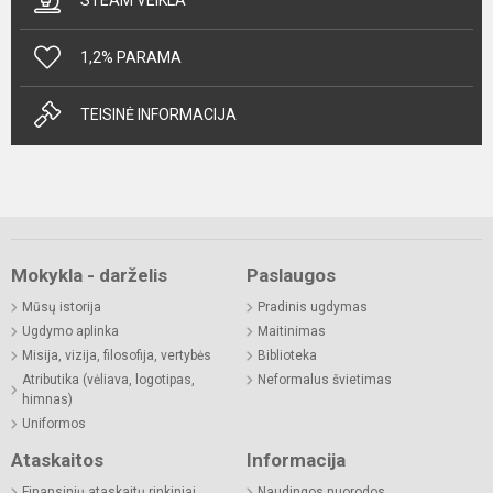
1,2% PARAMA
TEISINĖ INFORMACIJA
Mokykla - darželis
Paslaugos
Mūsų istorija
Pradinis ugdymas
Ugdymo aplinka
Maitinimas
Misija, vizija, filosofija, vertybės
Biblioteka
Atributika (vėliava, logotipas,
Neformalus švietimas
himnas)
Uniformos
Ataskaitos
Informacija
Finansinių ataskaitų rinkiniai
Naudingos nuorodos