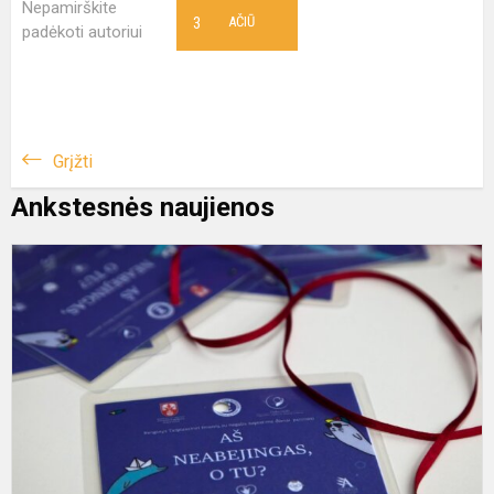
Nepamirškite
3
AČIŪ
padėkoti autoriui
Grįžti
Ankstesnės naujienos