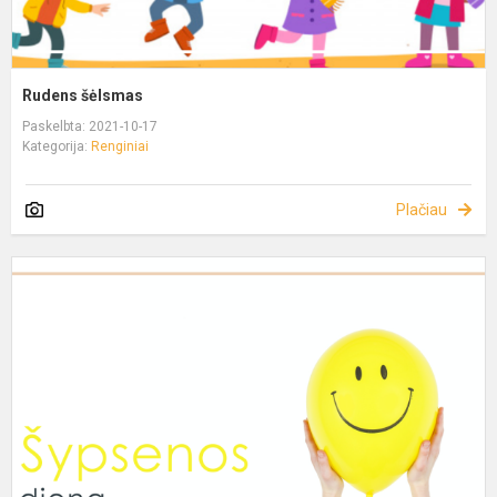
Rudens šėlsmas
Paskelbta: 2021-10-17
Kategorija:
Renginiai
Plačiau