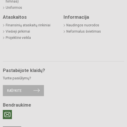
himnas)
Uniformos
Ataskaitos
Informacija
Finansinių ataskaitų rinkiniai
Naudingos nuorodos
Viešieji pirkimai
Neformalus švietimas
Projektinė veikla
Pastabėjote klaidų?
Turite pasiūlymų?
RAŠYKITE
Bendraukime