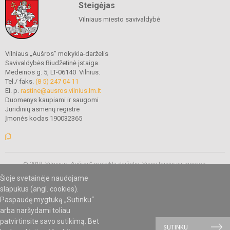
Steigėjas
Vilniaus miesto savivaldybė
Vilniaus „Aušros” mokykla-darželis
Savivaldybės Biudžetinė įstaiga.
Medeinos g. 5, LT-06140 Vilnius.
Tel./ faks.
(8 5) 247 04 11
El. p.
rastine@ausros.vilnius.lm.lt
Duomenys kaupiami ir saugomi
Juridinių asmenų registre
Įmonės kodas 190032365
© 2019. Vilniaus „Aušros” mokykla-darželis. Visos teisės saugomos.
Kopijuoti turinį be raštiško mokyklos administracijos sutikimo griežtai
Šioje svetainėje naudojame
draudžiama.
slapukus (angl. cookies).
Paspaudę mygtuką „Sutinku“
arba naršydami toliau
Mes kuriame mokykloms
SVETAINESMOKYKLOMS.LT
patvirtinsite savo sutikimą. Bet
SUTINKU