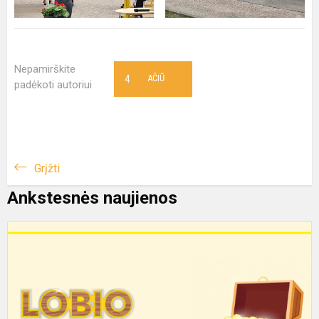
Nepamirškite
4
AČIŪ
padėkoti autoriui
Grįžti
Ankstesnės naujienos