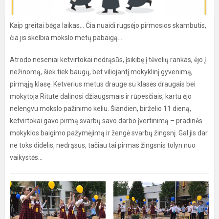
Kaip greitai bėga laikas… Čia nuaidi rugsėjo pirmosios skambutis,
čia jis skelbia mokslo metų pabaigą…
Atrodo neseniai ketvirtokai nedrąsūs, įsikibę į tėvelių rankas, ėjo į
nežinomą, šiek tiek baugų, bet viliojantį mokyklinį gyvenimą,
pirmąją klasę. Ketverius metus drauge su klasės draugais bei
mokytoja Ritute dalinosi džiaugsmais ir rūpesčiais, kartu ėjo
nelengvu mokslo pažinimo keliu. Šiandien, birželio 11 dieną,
ketvirtokai gavo pirmą svarbų savo darbo įvertinimą – pradinės
mokyklos baigimo pažymėjimą ir žengė svarbų žingsnį. Gal jis dar
ne toks didelis, nedrąsus, tačiau tai pirmas žingsnis tolyn nuo
vaikystės…