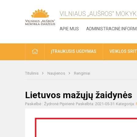
VILNIAUS „AUŠROS” MOKYK
APIE MUS
ADMINISTRACINĖ INFORM
ĮTRAUKUSIS UGDYMAS
VEIKLOS SRI
Titulinis
Naujienos
Renginiai
Lietuvos mažųjų žaidynės
Paskelbė : Žydronė Pipirienė
Paskelbta: 2021-05-31
Kategorija: