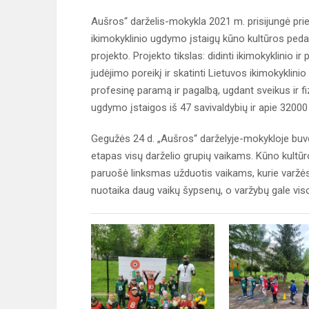
Aušros“ darželis-mokykla 2021 m. prisijungė prie
ikimokyklinio ugdymo įstaigų kūno kultūros ped
projekto. Projekto tikslas: didinti ikimokyklinio i
judėjimo poreikį ir skatinti Lietuvos ikimokykli
profesinę paramą ir pagalbą, ugdant sveikus ir fi
ugdymo įstaigos iš 47 savivaldybių ir apie 32000 
Gegužės 24 d. „Aušros“ darželyje-mokykloje b
etapas visų darželio grupių vaikams. Kūno kultū
paruošė linksmas užduotis vaikams, kurie varžės
nuotaika daug vaikų šypsenų, o varžybų gale vi