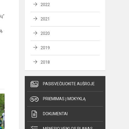
2022
ių“
2021
ą,
2020
2019
2018
PASISVEČIUOKITE AUŠROJE
PRIĖMIMAS Į MOKYKLĄ
DOKUMENTAI
MĖNESIO VEIKLOS PLANAS