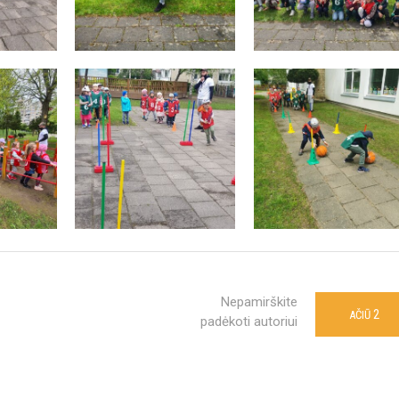
Nepamirškite
2
AČIŪ
padėkoti autoriui