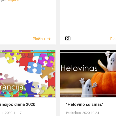
Plačiau
Pla
ancijos diena 2020
"Helovino šėlsmas"
ta: 2020-11-17
Paskelbta: 2020-10-24