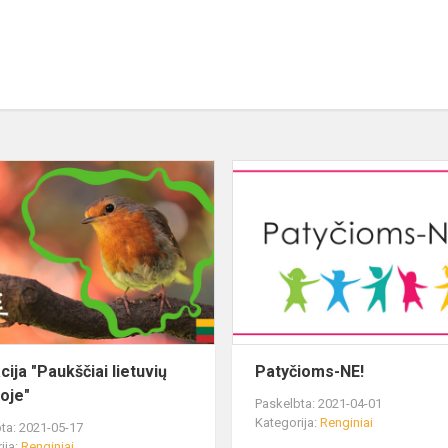
ija "Paukščiai lietuvių
Patyčioms-NE!
roje"
Paskelbta: 2021-04-01
Kategorija:
Renginiai
ta: 2021-05-17
ija:
Renginiai