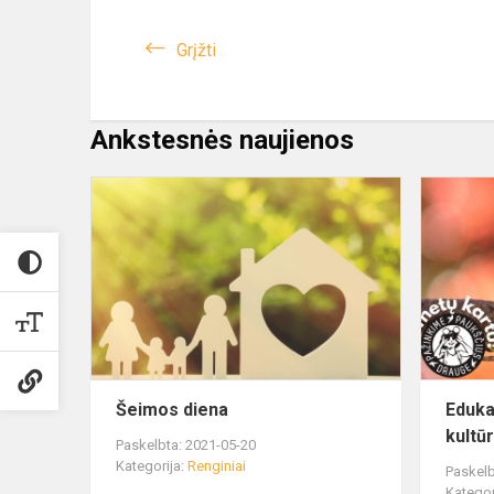
Grįžti
Ankstesnės naujienos
Šeimos diena
Edukac
kultū
Paskelbta: 2021-05-20
Kategorija:
Renginiai
Paskelb
Kategor