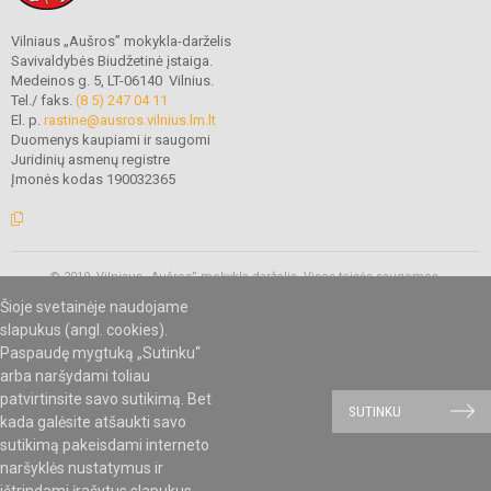
Vilniaus „Aušros” mokykla-darželis
Savivaldybės Biudžetinė įstaiga.
Medeinos g. 5, LT-06140 Vilnius.
Tel./ faks.
(8 5) 247 04 11
El. p.
rastine@ausros.vilnius.lm.lt
Duomenys kaupiami ir saugomi
Juridinių asmenų registre
Įmonės kodas 190032365
© 2019. Vilniaus „Aušros” mokykla-darželis. Visos teisės saugomos.
Kopijuoti turinį be raštiško mokyklos administracijos sutikimo griežtai
Šioje svetainėje naudojame
draudžiama.
slapukus (angl. cookies).
Paspaudę mygtuką „Sutinku“
arba naršydami toliau
Mes kuriame mokykloms
SVETAINESMOKYKLOMS.LT
patvirtinsite savo sutikimą. Bet
SUTINKU
kada galėsite atšaukti savo
sutikimą pakeisdami interneto
naršyklės nustatymus ir