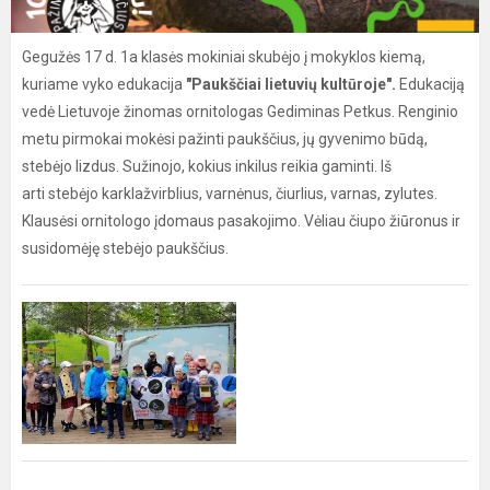
Gegužės 17 d. 1a klasės mokiniai skubėjo į mokyklos kiemą,
kuriame vyko edukacija
"Paukščiai lietuvių kultūroje".
Edukaciją
vedė Lietuvoje žinomas ornitologas Gediminas Petkus. Renginio
metu pirmokai mokėsi pažinti paukščius, jų gyvenimo būdą,
stebėjo lizdus. Sužinojo, kokius inkilus reikia gaminti. Iš
arti stebėjo karklažvirblius, varnėnus, čiurlius, varnas, zylutes.
Klausėsi ornitologo įdomaus pasakojimo. Vėliau čiupo žiūronus ir
susidomėję stebėjo paukščius.