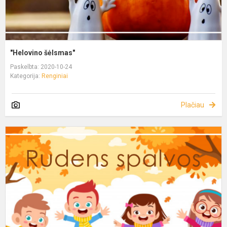
"Helovino šėlsmas"
Paskelbta: 2020-10-24
Kategorija:
Renginiai
Plačiau