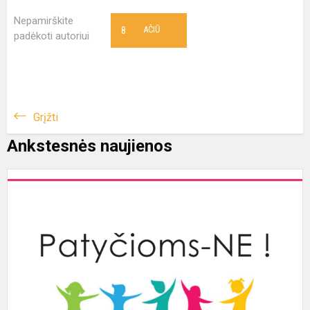
Nepamirškite
8
AČIŪ
padėkoti autoriui
Grįžti
Ankstesnės naujienos