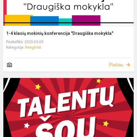
1-4 klasių mokinių konferencija "Draugiška mokykla"
Paskelbta: 2020-03-09
Kategorija:
Renginiai
Plačiau