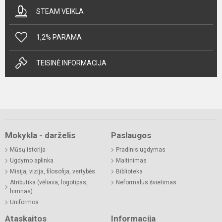
STEAM VEIKLA
1,2% PARAMA
TEISINĖ INFORMACIJA
Mokykla - darželis
Paslaugos
Mūsų istorija
Pradinis ugdymas
Ugdymo aplinka
Maitinimas
Misija, vizija, filosofija, vertybės
Biblioteka
Atributika (vėliava, logotipas,
Neformalus švietimas
himnas)
Uniformos
Ataskaitos
Informacija