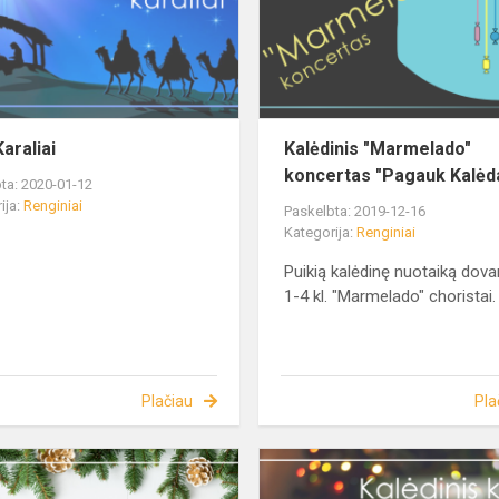
araliai
Kalėdinis "Marmelado"
koncertas "Pagauk Kalėd
ta: 2020-01-12
ija:
Renginiai
Paskelbta: 2019-12-16
Kategorija:
Renginiai
Puikią kalėdinę nuotaiką dov
1-4 kl. "Marmelado" choristai.
Plačiau
Pla