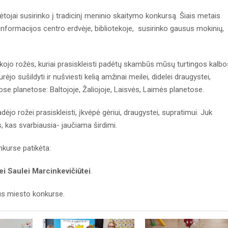
ojai susirinko į tradicinį meninio skaitymo konkursą. Šiais metais
e informacijos centro erdvėje, bibliotekoje, susirinko gausus mokinių,
kojo rožės, kuriai prasiskleisti padėtų skambūs mūsų turtingos kalbo
urėjo sušildyti ir nušviesti kelią amžinai meilei, didelei draugystei,
ose planetose: Baltojoje, Žaliojoje, Laisvės, Laimės planetose.
jo rožei prasiskleisti, įkvėpė gėriui, draugystei, supratimui. Juk
 kas svarbiausia- jaučiama širdimi.
nkurse patikėta:
nei Saulei Marcinkevičiūtei
.
us miesto konkurse.