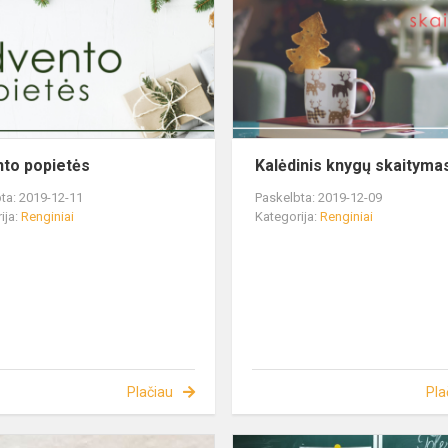
to popietės
Kalėdinis knygų skaityma
ta: 2019-12-11
Paskelbta: 2019-12-09
ija:
Renginiai
Kategorija:
Renginiai
Plačiau
Pla