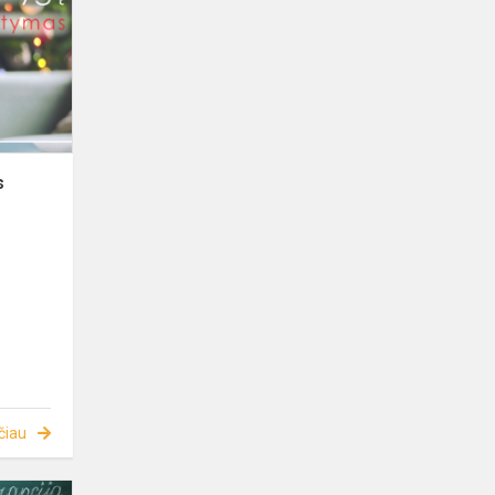
s
čiau