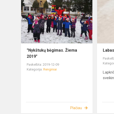
"Nykštukų bėgimas. Žiema
Labas
2019"
Paskelb
Kategor
Paskelbta: 2019-12-09
Kategorija:
Renginiai
Lapkri
sveiki
Plačiau