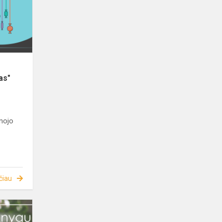
as"
anojo
čiau