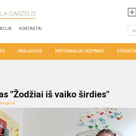
LA-DARŽELIS
ACIJA
KONTAKTAI
TYS
PASLAUGOS
NEFORMALUS UGDYMAS
STRUKTŪR
 "Žodžiai iš vaiko širdies"
Renginiai