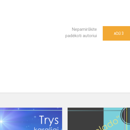
Nepamirškite
3
AČIŪ
padėkoti autoriui