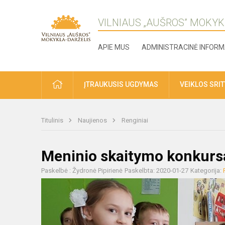
VILNIAUS „AUŠROS” MOKYK
APIE MUS
ADMINISTRACINĖ INFORM
ĮTRAUKUSIS UGDYMAS
VEIKLOS SRI
Titulinis
Naujienos
Renginiai
Meninio skaitymo konkursas
Paskelbė : Žydronė Pipirienė
Paskelbta: 2020-01-27
Kategorija: