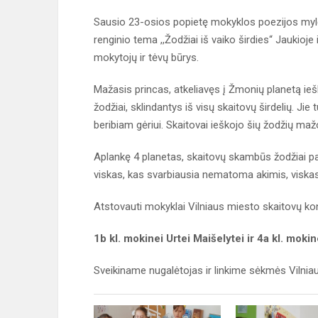
Sausio 23-osios popietę mokyklos poezijos mylėt
renginio tema ,,Žodžiai iš vaiko širdies“ Jaukioj
mokytojų ir tėvų būrys.
Mažasis princas, atkeliavęs į Žmonių planetą ieš
žodžiai, sklindantys iš visų skaitovų širdelių. Jie t
beribiam gėriui. Skaitovai ieškojo šių žodžių maž
Aplankę 4 planetas, skaitovų skambūs žodžiai padė
viskas, kas svarbiausia nematoma akimis, viskas,
Atstovauti mokyklai Vilniaus miesto skaitovų ko
1b kl. mokinei Urtei Maišelytei ir 4a kl. moki
Sveikiname nugalėtojas ir linkime sėkmės Vilnia