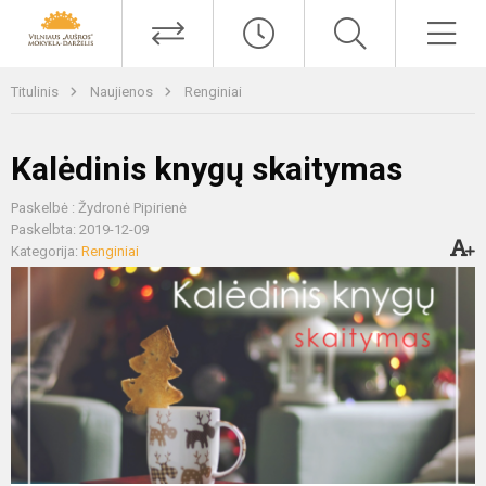
Titulinis
Naujienos
Renginiai
Kalėdinis knygų skaitymas
Paskelbė : Žydronė Pipirienė
Paskelbta: 2019-12-09
Kategorija:
Renginiai