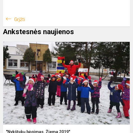
Grįžti
Ankstesnės naujienos
"Nykštukų bėgimas. Žiema 2019"