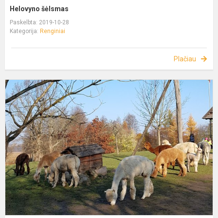
Helovyno šėlsmas
Paskelbta: 2019-10-28
Kategorija:
Renginiai
Plačiau