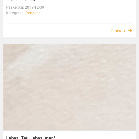
Paskelbta: 2019-12-09
Kategorija:
Renginiai
Plačiau
Labas, Tau- labas, man!