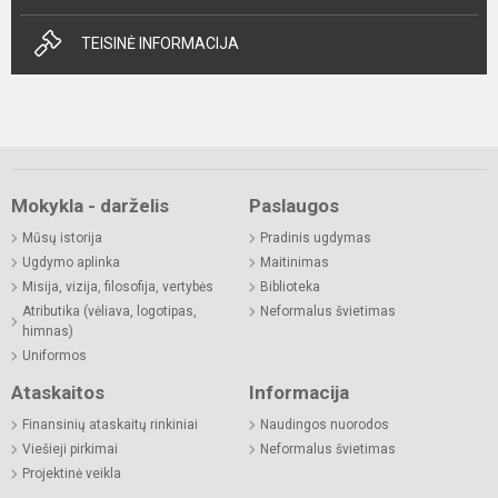
TEISINĖ INFORMACIJA
Mokykla - darželis
Paslaugos
Mūsų istorija
Pradinis ugdymas
Ugdymo aplinka
Maitinimas
Misija, vizija, filosofija, vertybės
Biblioteka
Atributika (vėliava, logotipas,
Neformalus švietimas
himnas)
Uniformos
Ataskaitos
Informacija
Finansinių ataskaitų rinkiniai
Naudingos nuorodos
Viešieji pirkimai
Neformalus švietimas
Projektinė veikla