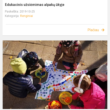
Edukacinis užsiėmimas alpakų ūkyje
Paskelbta: 2019-10-25
Kategorija:
Renginiai
Plačiau