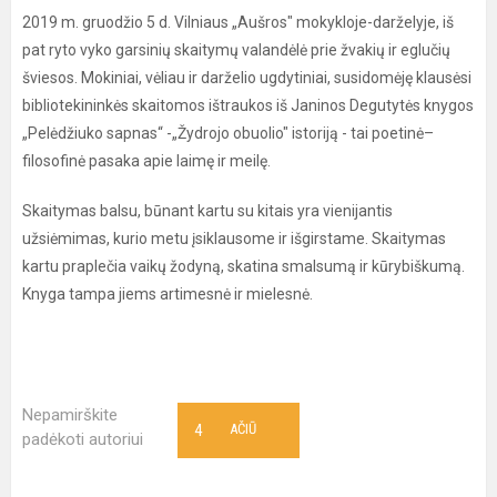
2019 m. gruodžio 5 d. Vilniaus „Aušros" mokykloje-darželyje, iš
pat ryto vyko garsinių skaitymų valandėlė prie žvakių ir eglučių
šviesos. Mokiniai, vėliau ir darželio ugdytiniai, susidomėję klausėsi
bibliotekininkės skaitomos ištraukos iš Janinos Degutytės knygos
„Pelėdžiuko sapnas“ -„Žydrojo obuolio" istoriją - tai poetinė–
filosofinė pasaka apie laimę ir meilę.
Skaitymas balsu, būnant kartu su kitais yra vienijantis
užsiėmimas, kurio metu įsiklausome ir išgirstame. Skaitymas
kartu praplečia vaikų žodyną, skatina smalsumą ir kūrybiškumą.
Knyga tampa jiems artimesnė ir mielesnė.
Nepamirškite
4
AČIŪ
padėkoti autoriui