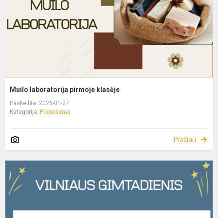
Muilo laboratorija pirmoje klasėje
Paskelbta: 2026-01-27
Kategorija:
Pranešimai
Plačiau