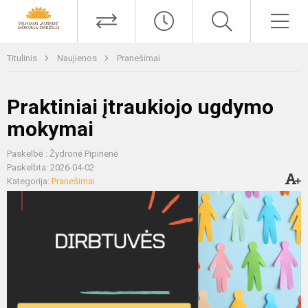
Titulinis
Naujienos
Pranešimai
Praktiniai įtraukiojo ugdymo
mokymai
Paskelbė : Žydronė Pipirienė
Paskelbta: 2026-04-02
Kategorija:
Pranešimai