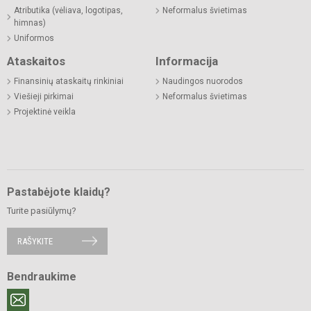
Atributika (vėliava, logotipas,
Neformalus švietimas
himnas)
Uniformos
Ataskaitos
Informacija
Finansinių ataskaitų rinkiniai
Naudingos nuorodos
Viešieji pirkimai
Neformalus švietimas
Projektinė veikla
Pastabėjote klaidų?
Turite pasiūlymų?
RAŠYKITE
Bendraukime