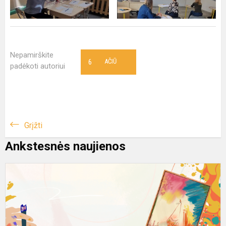
Nepamirškite
6
AČIŪ
padėkoti autoriui
Grįžti
Ankstesnės naujienos