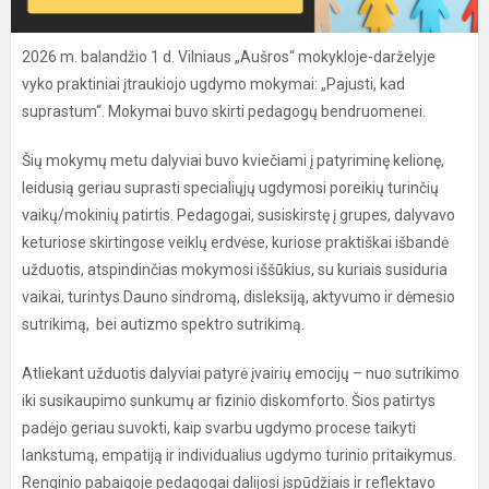
2026 m. balandžio 1 d. Vilniaus „Aušros“ mokykloje-darželyje
vyko praktiniai įtraukiojo ugdymo mokymai: „Pajusti, kad
suprastum“. Mokymai buvo skirti pedagogų bendruomenei.
Šių mokymų metu dalyviai buvo kviečiami į patyriminę kelionę,
leidusią geriau suprasti specialiųjų ugdymosi poreikių turinčių
vaikų/mokinių patirtis. Pedagogai, susiskirstę į grupes, dalyvavo
keturiose skirtingose veiklų erdvėse, kuriose praktiškai išbandė
užduotis, atspindinčias mokymosi iššūkius, su kuriais susiduria
vaikai, turintys Dauno sindromą, disleksiją, aktyvumo ir dėmesio
sutrikimą, bei autizmo spektro sutrikimą.
Atliekant užduotis dalyviai patyrė įvairių emocijų – nuo sutrikimo
iki susikaupimo sunkumų ar fizinio diskomforto. Šios patirtys
padėjo geriau suvokti, kaip svarbu ugdymo procese taikyti
lankstumą, empatiją ir individualius ugdymo turinio pritaikymus.
Renginio pabaigoje pedagogai dalijosi įspūdžiais ir reflektavo