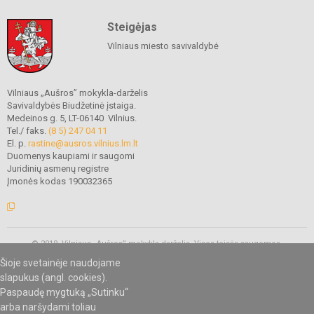
Steigėjas
Vilniaus miesto savivaldybė
Vilniaus „Aušros” mokykla-darželis
Savivaldybės Biudžetinė įstaiga.
Medeinos g. 5, LT-06140 Vilnius.
Tel./ faks.
(8 5) 247 04 11
El. p.
rastine@ausros.vilnius.lm.lt
Duomenys kaupiami ir saugomi
Juridinių asmenų registre
Įmonės kodas 190032365
© 2019. Vilniaus „Aušros” mokykla-darželis. Visos teisės saugomos.
Kopijuoti turinį be raštiško mokyklos administracijos sutikimo griežtai
Šioje svetainėje naudojame
draudžiama.
slapukus (angl. cookies).
Paspaudę mygtuką „Sutinku“
arba naršydami toliau
Mes kuriame mokykloms