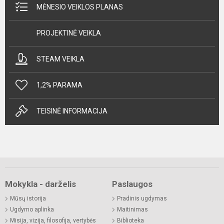
MĖNESIO VEIKLOS PLANAS
PROJEKTINĖ VEIKLA
STEAM VEIKLA
1,2% PARAMA
TEISINĖ INFORMACIJA
Mokykla - darželis
Paslaugos
Mūsų istorija
Pradinis ugdymas
Ugdymo aplinka
Maitinimas
Misija, vizija, filosofija, vertybės
Biblioteka