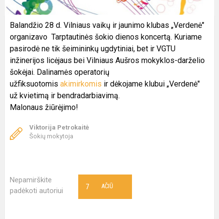
Balandžio 28 d. Vilniaus vaikų ir jaunimo klubas „Verdenė"
organizavo Tarptautinės šokio dienos koncertą. Kuriame
pasirodė ne tik šeimininkų ugdytiniai, bet ir VGTU
inžinerijos licėjaus bei Vilniaus Aušros mokyklos-darželio
šokėjai. Dalinamės operatorių
užfiksuotomis
akimirkomis
ir dėkojame klubui „Verdenė"
už kvietimą ir bendradarbiavimą.
Malonaus žiūrėjimo!
Viktorija Petrokaitė
Šokių mokytoja
Nepamirškite
7
AČIŪ
padėkoti autoriui