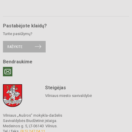
Pastabėjote klaidų?
Turite pasiūlymų?
RAŠYKITE
Bendraukime
Steigėjas
Vilniaus miesto savivaldybė
Vilniaus „Aušros” mokykla-darželis
Savivaldybės Biudžetinė įstaiga.
Medeinos g. 5, LT-06140 Vilnius.
Tel./ faks.
(8 5) 247 04 11