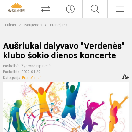
Titulinis
Naujienos
Pranešimai
Aušriukai dalyvavo "Verdenės"
klubo šokio dienos koncerte
Paskelbė : Žydronė Pipirienė
Paskelbta: 2022-04-29
Kategorija:
Pranešimai