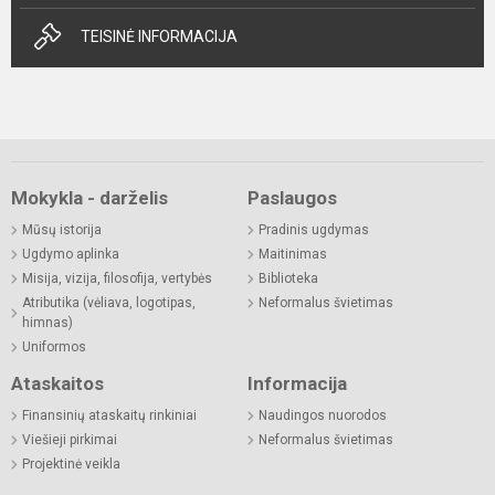
TEISINĖ INFORMACIJA
Mokykla - darželis
Paslaugos
Mūsų istorija
Pradinis ugdymas
Ugdymo aplinka
Maitinimas
Misija, vizija, filosofija, vertybės
Biblioteka
Atributika (vėliava, logotipas,
Neformalus švietimas
himnas)
Uniformos
Ataskaitos
Informacija
Finansinių ataskaitų rinkiniai
Naudingos nuorodos
Viešieji pirkimai
Neformalus švietimas
Projektinė veikla