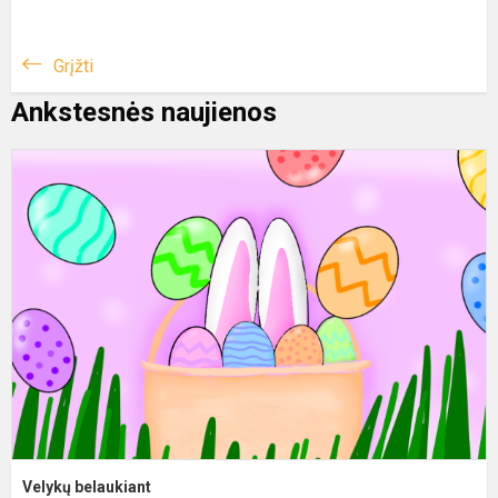
Grįžti
Ankstesnės naujienos
Velykų belaukiant