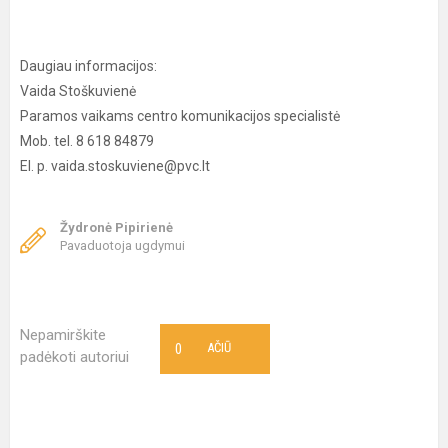
Daugiau informacijos:
Vaida Stoškuvienė
Paramos vaikams centro komunikacijos specialistė
Mob. tel. 8 618 84879
El. p. vaida.stoskuviene@pvc.lt
Žydronė Pipirienė
Pavaduotoja ugdymui
Nepamirškite
0
AČIŪ
padėkoti autoriui