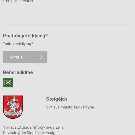
Projektinė veikla
Pastabėjote klaidų?
Turite pasiūlymų?
RAŠYKITE
Bendraukime
Steigėjas
Vilniaus miesto savivaldybė
Vilniaus „Aušros” mokykla-darželis
Savivaldybės Biudžetinė įstaiga.