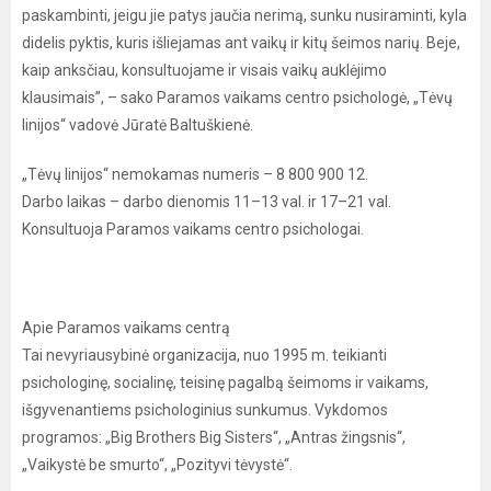
paskambinti, jeigu jie patys jaučia nerimą, sunku nusiraminti, kyla
didelis pyktis, kuris išliejamas ant vaikų ir kitų šeimos narių. Beje,
kaip anksčiau, konsultuojame ir visais vaikų auklėjimo
klausimais”, – sako Paramos vaikams centro psichologė, „Tėvų
linijos“ vadovė Jūratė Baltuškienė.
„Tėvų linijos“ nemokamas numeris – 8 800 900 12.
Darbo laikas – darbo dienomis 11–13 val. ir 17–21 val.
Konsultuoja Paramos vaikams centro psichologai.
Apie Paramos vaikams centrą
Tai nevyriausybinė organizacija, nuo 1995 m. teikianti
psichologinę, socialinę, teisinę pagalbą šeimoms ir vaikams,
išgyvenantiems psichologinius sunkumus. Vykdomos
programos: „Big Brothers Big Sisters“, „Antras žingsnis“,
„Vaikystė be smurto“, „Pozityvi tėvystė“.