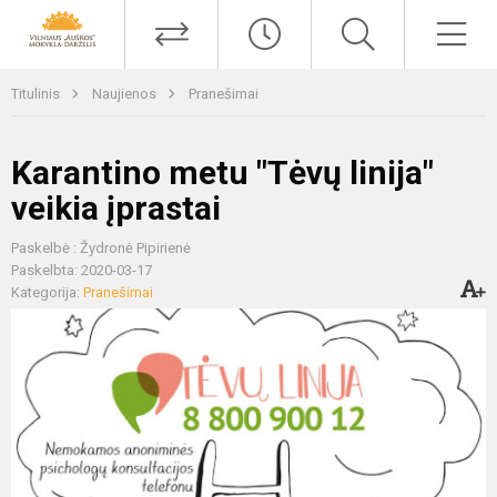
Titulinis
Naujienos
Pranešimai
Karantino metu "Tėvų linija"
veikia įprastai
Paskelbė : Žydronė Pipirienė
Paskelbta: 2020-03-17
Kategorija:
Pranešimai