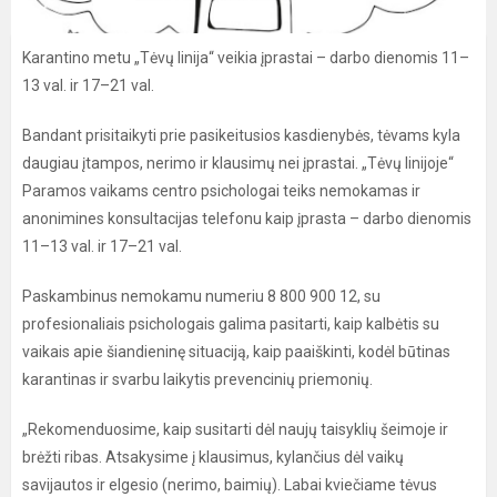
Karantino metu „Tėvų linija“ veikia įprastai – darbo dienomis 11–
13 val. ir 17–21 val.
Bandant prisitaikyti prie pasikeitusios kasdienybės, tėvams kyla
daugiau įtampos, nerimo ir klausimų nei įprastai. „Tėvų linijoje“
Paramos vaikams centro psichologai teiks nemokamas ir
anonimines konsultacijas telefonu kaip įprasta – darbo dienomis
11–13 val. ir 17–21 val.
Paskambinus nemokamu numeriu 8 800 900 12, su
profesionaliais psichologais galima pasitarti, kaip kalbėtis su
vaikais apie šiandieninę situaciją, kaip paaiškinti, kodėl būtinas
karantinas ir svarbu laikytis prevencinių priemonių.
„Rekomenduosime, kaip susitarti dėl naujų taisyklių šeimoje ir
brėžti ribas. Atsakysime į klausimus, kylančius dėl vaikų
savijautos ir elgesio (nerimo, baimių). Labai kviečiame tėvus