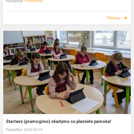
Kategorija:
Pranešimai
Plačiau
Startavo (pramoginio) skaitymo su planšete pamoka!
Paskelbta: 2020-03-10