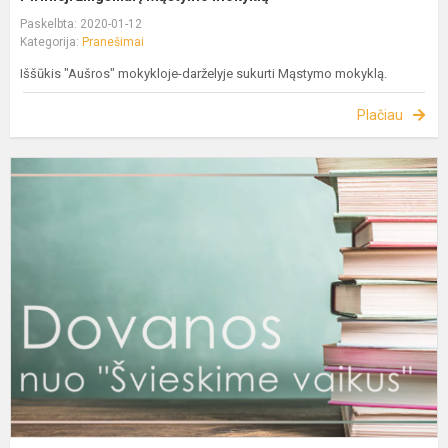
Paskelbta: 2020-01-12
Kategorija:
Pranešimai
Iššūkis "Aušros" mokykloje-darželyje sukurti Mąstymo mokyklą.
Plačiau