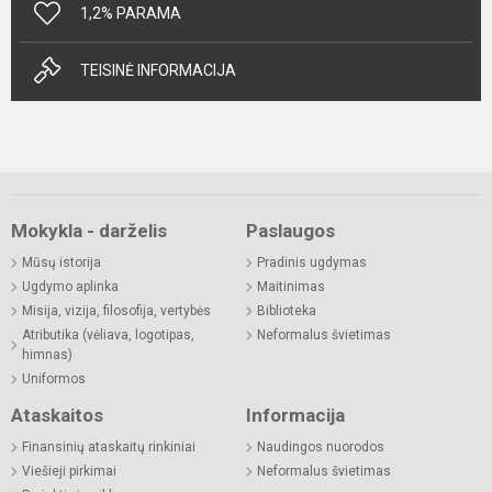
1,2% PARAMA
TEISINĖ INFORMACIJA
Mokykla - darželis
Paslaugos
Mūsų istorija
Pradinis ugdymas
Ugdymo aplinka
Maitinimas
Misija, vizija, filosofija, vertybės
Biblioteka
Atributika (vėliava, logotipas,
Neformalus švietimas
himnas)
Uniformos
Ataskaitos
Informacija
Finansinių ataskaitų rinkiniai
Naudingos nuorodos
Viešieji pirkimai
Neformalus švietimas