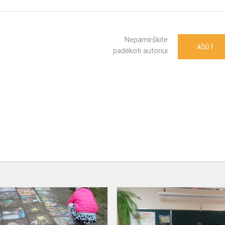
Nepamirškite
1
AČIŪ
padėkoti autoriui