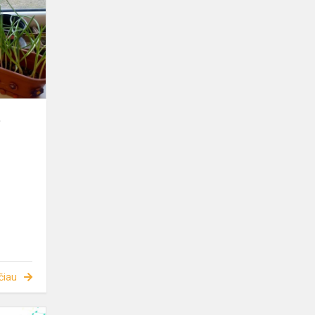
.
čiau