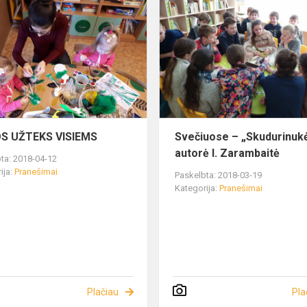
OS UŽTEKS VISIEMS
Svečiuose – „Skudurinuk
autorė I. Zarambaitė
ta: 2018-04-12
ija:
Pranešimai
Paskelbta: 2018-03-19
Kategorija:
Pranešimai
Plačiau
Pla