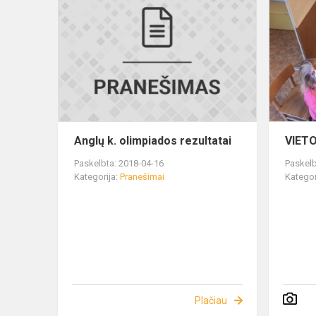
Anglų k. olimpiados rezultatai
VIET
Paskelbta: 2018-04-16
Paskelb
Kategorija:
Pranešimai
Kategor
Plačiau