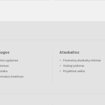
augos
Ataskaitos
inis ugdymas
Finansinių ataskaitų rinkiniai
inimas
Viešieji pirkimai
ioteka
Projektinė veikla
rmalus švietimas