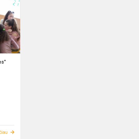
ės"
čiau