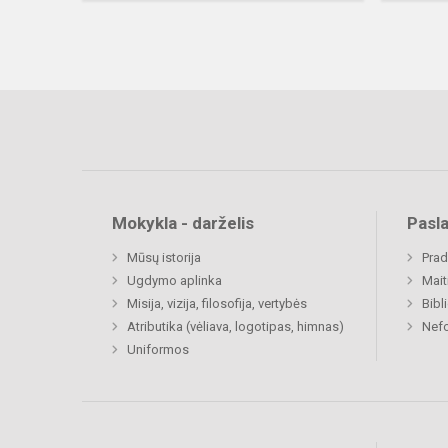
Mokykla - darželis
Pasl
Mūsų istorija
Prad
Ugdymo aplinka
Mait
Misija, vizija, filosofija, vertybės
Bibl
Atributika (vėliava, logotipas, himnas)
Nefo
Uniformos