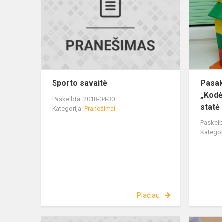
Sporto savaitė
Pasak
„Kodėl
Paskelbta: 2018-04-30
statė 
Kategorija:
Pranešimai
Paskelb
Kategor
Plačiau