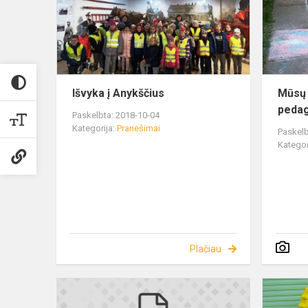
Išvyka į Anykščius
Mūsų 
pedag
Paskelbta: 2018-10-04
Kategorija:
Pranešimai
Paskelb
Kategor
Plačiau