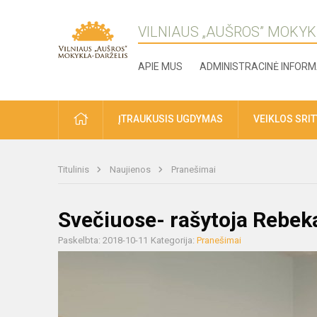
VILNIAUS „AUŠROS” MOKYK
APIE MUS
ADMINISTRACINĖ INFORM
ĮTRAUKUSIS UGDYMAS
VEIKLOS SRI
Titulinis
Naujienos
Pranešimai
Svečiuose- rašytoja Rebek
Paskelbta: 2018-10-11
Kategorija:
Pranešimai