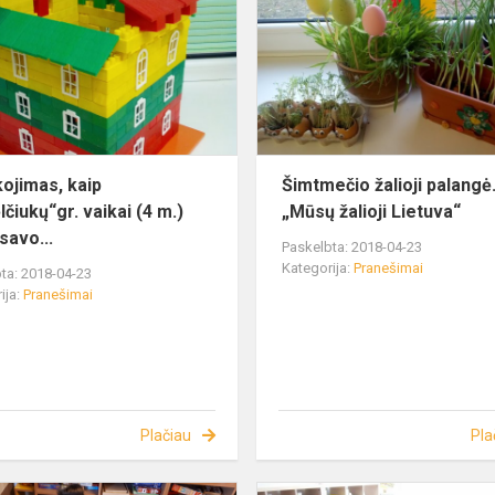
ojimas, kaip
Šimtmečio žalioji palangė
čiukų“gr. vaikai (4 m.)
„Mūsų žalioji Lietuva“
savo...
Paskelbta: 2018-04-23
Kategorija:
Pranešimai
ta: 2018-04-23
ija:
Pranešimai
Plačiau
Pla