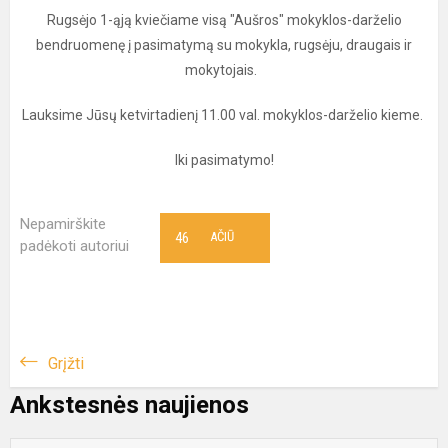
Rugsėjo 1-ąją kviečiame visą "Aušros" mokyklos-darželio
bendruomenę į pasimatymą su mokykla, rugsėju, draugais ir
mokytojais.
Lauksime Jūsų ketvirtadienį 11.00 val. mokyklos-darželio kieme.
Iki pasimatymo!
Nepamirškite
46
AČIŪ
padėkoti autoriui
Grįžti
Ankstesnės naujienos