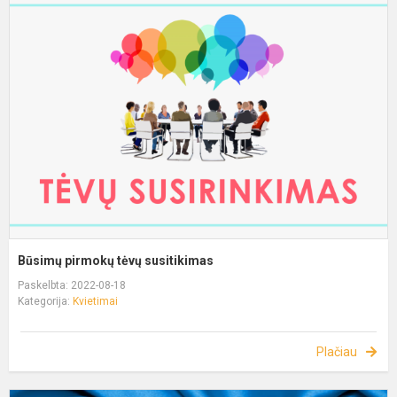
Būsimų pirmokų tėvų susitikimas
Paskelbta: 2022-08-18
Kategorija:
Kvietimai
Plačiau