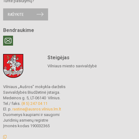
Turite pasiūlymų?
RAŠYKITE
Bendraukime
Steigėjas
Vilniaus miesto savivaldybė
Vilniaus „Aušros” mokykla-darželis
Savivaldybės Biudžetinė įstaiga.
Medeinos g. 5, LT-06140 Vilnius.
Tel./ faks.
(8 5) 247 04 11
El. p.
rastine@ausros.vilnius.lm.lt
Duomenys kaupiami ir saugomi
Juridinių asmenų registre
Įmonės kodas 190032365