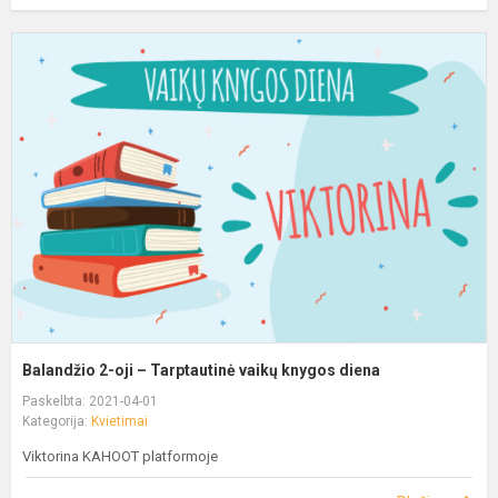
Balandžio 2-oji – Tarptautinė vaikų knygos diena
Paskelbta: 2021-04-01
Kategorija:
Kvietimai
Viktorina KAHOOT platformoje