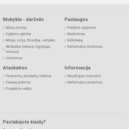
Mokykla - darželis
Paslaugos
Mūsų istorija
Pradinis ugdymas
Ugdymo aplinka
Maitinimas
Misija, vizija, filosofija, vertybės
Biblioteka
Atributika (vėliava, logotipas,
Neformalus švietimas
himnas)
Uniformos
Ataskaitos
Informacija
Finansinių ataskaitų rinkiniai
Naudingos nuorodos
Viešieji pirkimai
Neformalus švietimas
Projektinė veikla
Pastabėjote klaidų?