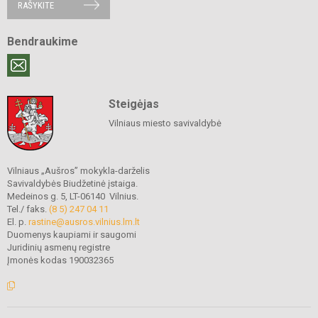
RAŠYKITE
Bendraukime
Steigėjas
Vilniaus miesto savivaldybė
Vilniaus „Aušros” mokykla-darželis
Savivaldybės Biudžetinė įstaiga.
Medeinos g. 5, LT-06140 Vilnius.
Tel./ faks.
(8 5) 247 04 11
El. p.
rastine@ausros.vilnius.lm.lt
Duomenys kaupiami ir saugomi
Juridinių asmenų registre
Įmonės kodas 190032365