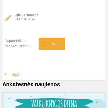
Eglė Bernotienė
Bibliotekininkė
Nepamirškite
10
AČIŪ
padėkoti autoriui
Grįžti
Ankstesnės naujienos