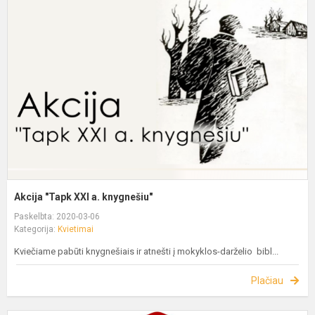
Akcija "Tapk XXI a. knygnešiu"
Paskelbta: 2020-03-06
Kategorija:
Kvietimai
Kviečiame pabūti knygnešiais ir atnešti į mokyklos-darželio bibl...
Plačiau