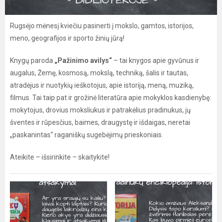
Rugsėjo mėnesį kviečiu pasinerti į mokslo, gamtos, istorijos,
meno, geografijos ir sporto žinių jūrą!
Knygų paroda
„Pažinimo avilys“
– tai knygos apie gyvūnus ir
augalus, Žemę, kosmosą, mokslą, techniką, šalis ir tautas,
atradėjus ir nuotykių ieškotojus, apie istoriją, meną, muziką,
filmus. Tai taip pat ir grožinė literatūra apie mokyklos kasdienybę:
mokytojus, drovius moksliukus ir patrakėlius pradinukus, jų
šventes ir rūpesčius, baimes, draugystę ir išdaigas, neretai
„paskanintas“ raganiškų sugebėjimų prieskoniais.
Ateikite – išsirinkite – skaitykite!