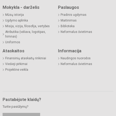
Mokykla - darželis
Paslaugos
Mūsų istorija
Pradinis ugdymas
Ugdymo aplinka
Maitinimas
Misija, vizija, filosofija, vertybės
Biblioteka
Atributika (vėliava, logotipas,
Neformalus švietimas
himnas)
Uniformos
Ataskaitos
Informacija
Finansinių ataskaitų rinkiniai
Naudingos nuorodos
Viešieji pirkimai
Neformalus švietimas
Projektinė veikla
Pastabėjote klaidų?
Turite pasiūlymų?