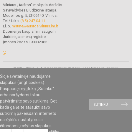
Vilniaus „Aušros” mokykla-darželis
Savivaldybės Biudžetinė įstaiga.
Medeinos g. 5, LT-06140 Vilnius.
Tel./ faks.
(8 5) 247 04 11
El. p.
rastine@ausros.vilnius.lm.lt
Duomenys kaupiami ir saugomi
Juridinių asmenų registre
Įmonės kodas 190032365
© 2019. Vilniaus „Aušros” mokykla-darželis. Visos teisės saugomos.
Kopijuoti turinį be raštiško mokyklos administracijos sutikimo griežtai
Šioje svetainėje naudojame
draudžiama.
slapukus (angl. cookies).
Paspaudę mygtuką „Sutinku“
arba naršydami toliau
Mes kuriame mokykloms
SVETAINESMOKYKLOMS.LT
patvirtinsite savo sutikimą. Bet
SUTINKU
kada galėsite atšaukti savo
sutikimą pakeisdami interneto
naršyklės nustatymus ir
ištrindami įrašytus slapukus.