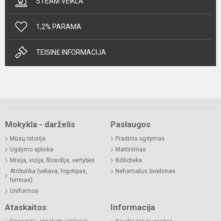
STEAM VEIKLA
1,2% PARAMA
TEISINĖ INFORMACIJA
Mokykla - darželis
Paslaugos
Mūsų istorija
Pradinis ugdymas
Ugdymo aplinka
Maitinimas
Misija, vizija, filosofija, vertybės
Biblioteka
Atributika (vėliava, logotipas,
Neformalus švietimas
himnas)
Uniformos
Ataskaitos
Informacija