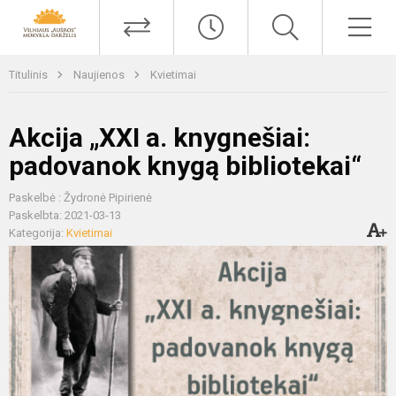
Titulinis
Naujienos
Kvietimai
Akcija „XXI a. knygnešiai:
padovanok knygą bibliotekai“
Paskelbė : Žydronė Pipirienė
Paskelbta: 2021-03-13
Kategorija:
Kvietimai