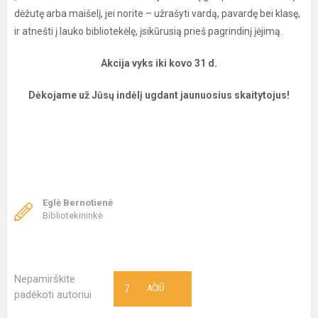
dėžutę arba maišelį, jei norite – užrašyti vardą, pavardę bei klasę,
ir atnešti į lauko bibliotekėlę, įsikūrusią prieš pagrindinį įėjimą.
Akcija vyks iki kovo 31 d.
Dėkojame už Jūsų indėlį ugdant jaunuosius skaitytojus!
Eglė Bernotienė
Bibliotekininkė
Nepamirškite
7
AČIŪ
padėkoti autoriui