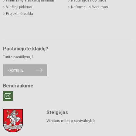
Finansinių ataskaitų rinkiniai
Naudingos nuorodos
Viešieji pirkimai
Neformalus švietimas
Projektinė veikla
Pastabėjote klaidų?
Turite pasiūlymų?
RAŠYKITE
Bendraukime
Steigėjas
Vilniaus miesto savivaldybė