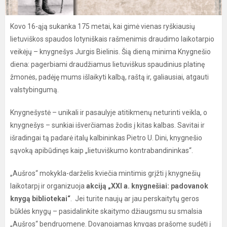
Kovo 16-ąją sukanka 175 metai, kai gimė vienas ryškiausių
lietuviškos spaudos lotyniškais rašmenimis draudimo laikotarpio
veikėjų – knygnešys Jurgis Bielinis. Šią dieną minima Knygnešio
diena: pagerbiami draudžiamus lietuviškus spaudinius platinę
žmonės, padėję mums išlaikyti kalbą, raštą ir, galiausiai, atgauti
valstybingumą.
Knygnešystė – unikali ir pasaulyje atitikmenų neturinti veikla, o
knygnešys – sunkiai išverčiamas žodis į kitas kalbas. Savitai ir
išradingai tą padarė italų kalbininkas Pietro U. Dini, knygnešio
sąvoką apibūdinęs kaip „lietuviškumo kontrabandininkas“.
„Aušros“ mokykla-darželis kviečia mintimis grįžti į knygnešių
laikotarpį ir organizuoja
akciją „XXI a. knygnešiai: padovanok
knygą bibliotekai“
. Jei turite naujų ar jau perskaitytų geros
būklės knygų – pasidalinkite skaitymo džiaugsmu su smalsia
„Aušros“ bendruomene. Dovanojamas knygas prašome sudėti į