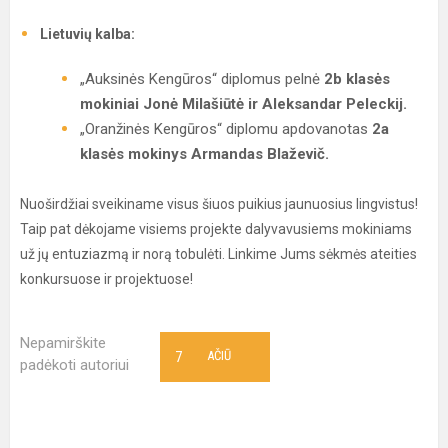
Lietuvių kalba:
„Auksinės Kengūros“ diplomus pelnė
2b klasės
mokiniai Jonė Milašiūtė ir Aleksandar Peleckij.
„Oranžinės Kengūros“ diplomu apdovanotas
2a
klasės mokinys Armandas Blaževič.
Nuoširdžiai sveikiname visus šiuos puikius jaunuosius lingvistus!
Taip pat dėkojame visiems projekte dalyvavusiems mokiniams
už jų entuziazmą ir norą tobulėti. Linkime Jums sėkmės ateities
konkursuose ir projektuose!
Nepamirškite
7
AČIŪ
padėkoti autoriui