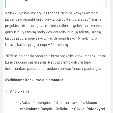
Vaikų kūrybinės iniciatyvos fondas 2025 m. kovą sėkmingai
įgyvendino respublikinį projektą „Kalbų Kengūra 2025“. Šiame
projekte, skirtame ugdyti mokinių kalbinius gebėjimus, varžėsi
gausus būrys mūsų mokyklos-darželio jaunųjų talentų. Anglų
kalbos programoje savo žinias demonstravo 16 mokinių, o
lietuvių kalbos programoje – 14 mokinių.
2025 m. balandžio pabaigoje buvo paskelbti konkurso rezultatai,
kurie džiugino pasiekimais. Net 5 projekto dalyviai tapo
diplomantais, pademonstruodami puikias žinias ir pastangas.
Sveikiname konkurso diplomantus:
Anglų kalba:
„Auksinės Kengūros“ diplomai įteikti
4a klasės
mokiniams Dovydui Orlickui ir Olivijai Paleckytei.