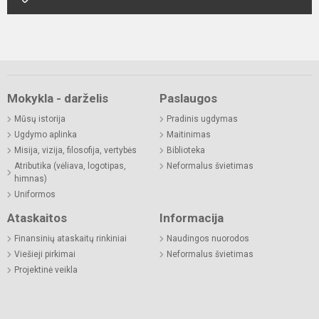
Mokykla - darželis
Paslaugos
Mūsų istorija
Pradinis ugdymas
Ugdymo aplinka
Maitinimas
Misija, vizija, filosofija, vertybės
Biblioteka
Atributika (vėliava, logotipas,
Neformalus švietimas
himnas)
Uniformos
Ataskaitos
Informacija
Finansinių ataskaitų rinkiniai
Naudingos nuorodos
Viešieji pirkimai
Neformalus švietimas
Projektinė veikla