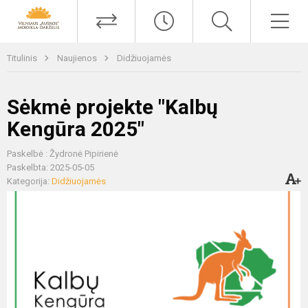
Titulinis
Naujienos
Didžiuojamės
Sėkmė projekte "Kalbų
Kengūra 2025"
Paskelbė : Žydronė Pipirienė
Paskelbta: 2025-05-05
Kategorija:
Didžiuojamės