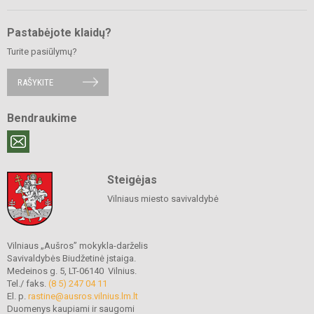
Pastabėjote klaidų?
Turite pasiūlymų?
RAŠYKITE
Bendraukime
Steigėjas
Vilniaus miesto savivaldybė
Vilniaus „Aušros” mokykla-darželis
Savivaldybės Biudžetinė įstaiga.
Medeinos g. 5, LT-06140 Vilnius.
Tel./ faks.
(8 5) 247 04 11
El. p.
rastine@ausros.vilnius.lm.lt
Duomenys kaupiami ir saugomi