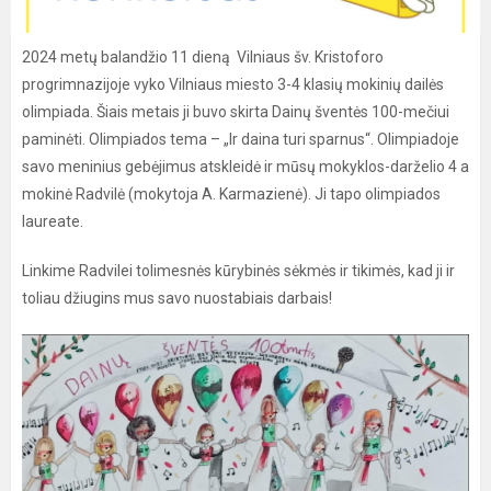
2024 metų balandžio 11 dieną Vilniaus šv. Kristoforo
progrimnazijoje vyko Vilniaus miesto 3-4 klasių mokinių dailės
olimpiada. Šiais metais ji buvo skirta Dainų šventės 100-mečiui
paminėti. Olimpiados tema – „Ir daina turi sparnus“. Olimpiadoje
savo meninius gebėjimus atskleidė ir mūsų mokyklos-darželio 4 a
mokinė Radvilė (mokytoja A. Karmazienė). Ji tapo olimpiados
laureate.
Linkime Radvilei tolimesnės kūrybinės sėkmės ir tikimės, kad ji ir
toliau džiugins mus savo nuostabiais darbais!