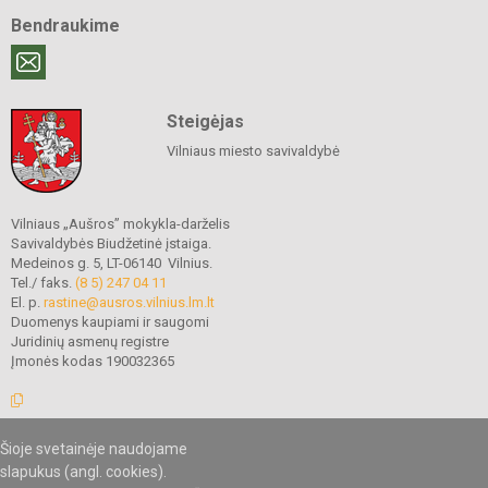
Bendraukime
Steigėjas
Vilniaus miesto savivaldybė
Vilniaus „Aušros” mokykla-darželis
Savivaldybės Biudžetinė įstaiga.
Medeinos g. 5, LT-06140 Vilnius.
Tel./ faks.
(8 5) 247 04 11
El. p.
rastine@ausros.vilnius.lm.lt
Duomenys kaupiami ir saugomi
Juridinių asmenų registre
Įmonės kodas 190032365
Šioje svetainėje naudojame
© 2019. Vilniaus „Aušros” mokykla-darželis. Visos teisės saugomos.
slapukus (angl. cookies).
Kopijuoti turinį be raštiško mokyklos administracijos sutikimo griežtai