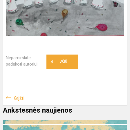
Nepamirškite
4
AČIŪ
padėkoti autoriui
Grįžti
Ankstesnės naujienos