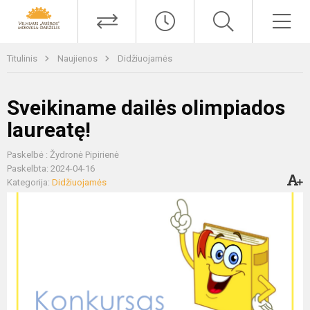
Titulinis
Naujienos
Didžiuojamės
Sveikiname dailės olimpiados
laureatę!
Paskelbė : Žydronė Pipirienė
Paskelbta: 2024-04-16
Kategorija:
Didžiuojamės