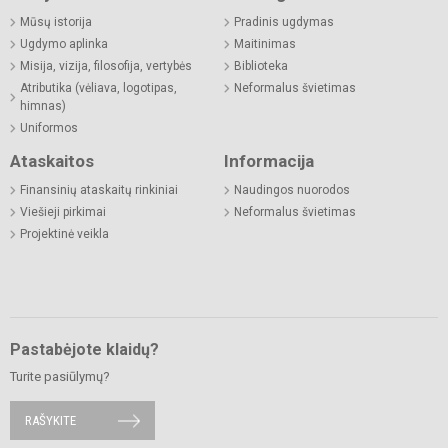
Mūsų istorija
Pradinis ugdymas
Ugdymo aplinka
Maitinimas
Misija, vizija, filosofija, vertybės
Biblioteka
Atributika (vėliava, logotipas,
Neformalus švietimas
himnas)
Uniformos
Ataskaitos
Informacija
Finansinių ataskaitų rinkiniai
Naudingos nuorodos
Viešieji pirkimai
Neformalus švietimas
Projektinė veikla
Pastabėjote klaidų?
Turite pasiūlymų?
RAŠYKITE