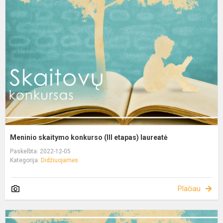
Meninio skaitymo konkurso (III etapas) laureatė
Paskelbta: 2022-12-05
Kategorija:
Didžiuojamės
Plačiau