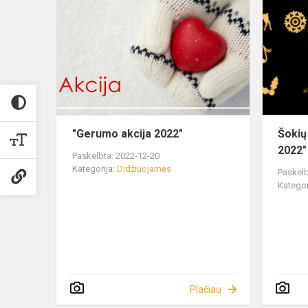
"Gerumo akcija 2022"
Šokių
2022"
Paskelbta: 2022-12-20
Kategorija:
Didžiuojamės
Paskelb
Kategor
Plačiau