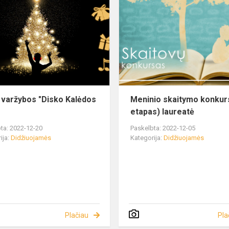
 varžybos "Disko Kalėdos
Meninio skaitymo konkurso
etapas) laureatė
ta: 2022-12-20
Paskelbta: 2022-12-05
ija:
Didžiuojamės
Kategorija:
Didžiuojamės
Plačiau
Pla