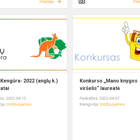
Plačiau
Pla
 Kengūra- 2022 (anglų k.)
Konkurso „Mano knygos
atai
viršelis“ laureatė
ta: 2022-04-15
Paskelbta: 2022-04-07
ija:
Didžiuojamės
Kategorija:
Didžiuojamės