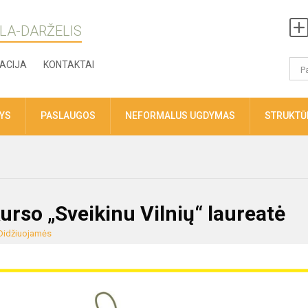
LA-DARŽELIS
ACIJA
KONTAKTAI
TYS
PASLAUGOS
NEFORMALUS UGDYMAS
STRUKTŪR
urso „Sveikinu Vilnių“ laureatė
Didžiuojamės