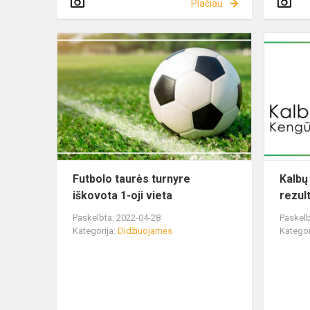
Plačiau
Futbolo taurės turnyre
Kalbų
iškovota 1-oji vieta
rezult
Paskelbta: 2022-04-28
Paskelb
Kategorija:
Didžiuojamės
Kategor