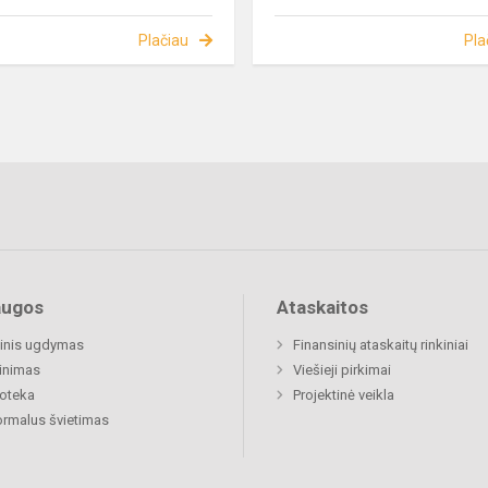
Plačiau
Pla
augos
Ataskaitos
inis ugdymas
Finansinių ataskaitų rinkiniai
inimas
Viešieji pirkimai
ioteka
Projektinė veikla
rmalus švietimas