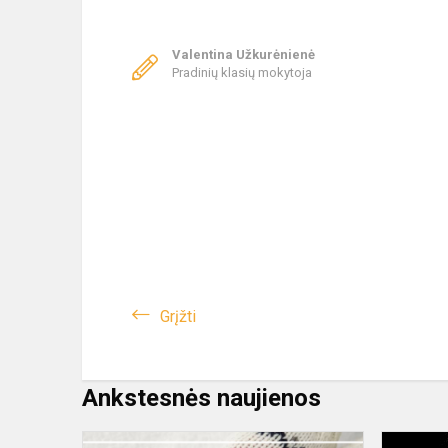
Valentina Užkurėnienė
Pradinių klasių mokytoja
Grįžti
Ankstesnės naujienos