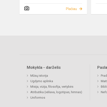
Plačiau
Mokykla - darželis
Pasl
Mūsų istorija
Prad
Ugdymo aplinka
Mait
Misija, vizija, filosofija, vertybės
Bibl
Atributika (vėliava, logotipas, himnas)
Nefo
Uniformos