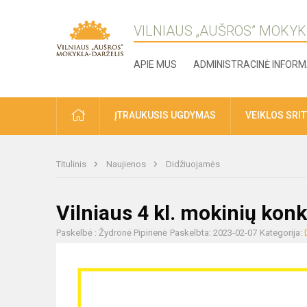
VILNIAUS „AUŠROS” MOKYK
APIE MUS
ADMINISTRACINĖ INFORM
ĮTRAUKUSIS UGDYMAS
VEIKLOS SRI
Titulinis
Naujienos
Didžiuojamės
Vilniaus 4 kl. mokinių konk
Paskelbė : Žydronė Pipirienė
Paskelbta: 2023-02-07
Kategorija: