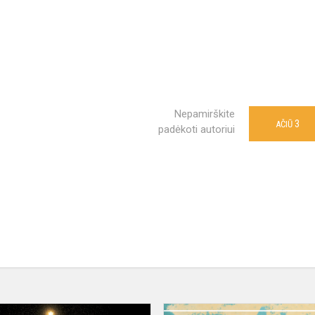
Nepamirškite
3
AČIŪ
padėkoti autoriui