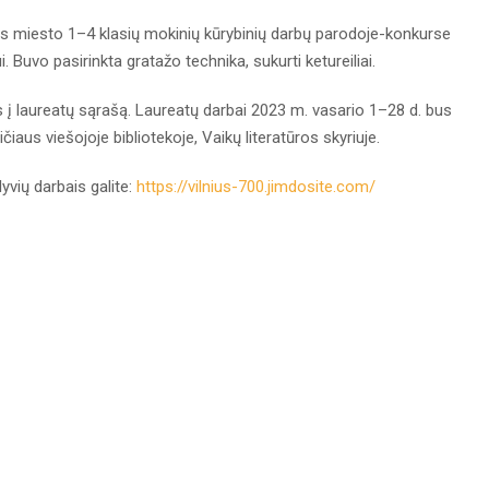
s miesto 1–4 klasių mokinių kūrybinių darbų parodoje-konkurse
ui. Buvo pasirinkta gratažo technika, sukurti ketureiliai.
 laureatų sąrašą. Laureatų darbai 2023 m. vasario 1–28 d. bus
us viešojoje bibliotekoje, Vaikų literatūros skyriuje.
yvių darbais galite:
https://vilnius-700.jimdosite.com/