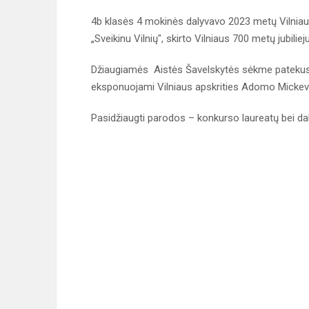
4b klasės 4 mokinės dalyvavo 2023 metų Vilniau
„Sveikinu Vilnių", skirto Vilniaus 700 metų jubiliej
Džiaugiamės Aistės Šavelskytės sėkme patekus į
eksponuojami Vilniaus apskrities Adomo Mickevičia
Pasidžiaugti parodos – konkurso laureatų bei dal