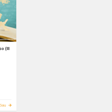
 (III
čiau