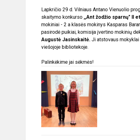
Lapkričio 29 d. Vilniaus Antano Vienuolio pro
skaitymo konkurso
,,Ant žodžio sparnų" II 
mokiniai - 2 a klasės mokinys Kasparas Baran
pasirodė puikiai, komisija įvertino mokinių de
Augustė Jasinskaitė.
Ji atstovaus mokyklai
viešojoje bibliotekoje.
Palinkėkime jai sėkmės!