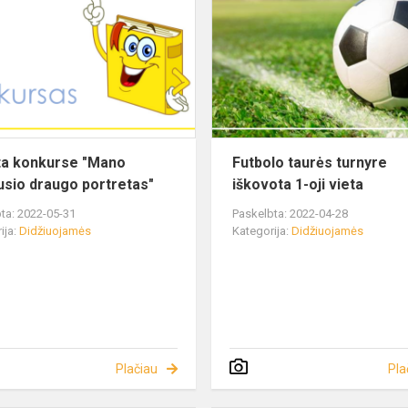
ieta konkurse "Mano
Futbolo taurės turnyre
usio draugo portretas"
iškovota 1-oji vieta
ta: 2022-05-31
Paskelbta: 2022-04-28
ija:
Didžiuojamės
Kategorija:
Didžiuojamės
Plačiau
Pla