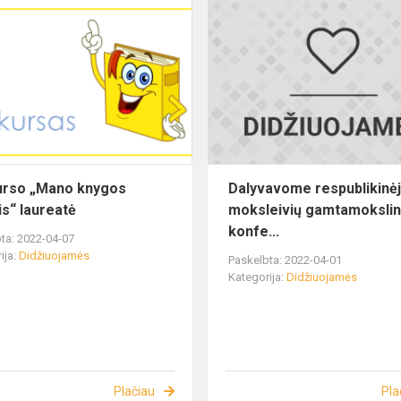
urso „Mano knygos
Dalyvavome respublikinė
is“ laureatė
moksleivių gamtamokslin
konfe...
ta: 2022-04-07
ija:
Didžiuojamės
Paskelbta: 2022-04-01
Kategorija:
Didžiuojamės
Plačiau
Pla