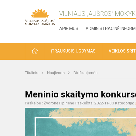
VILNIAUS „AUŠROS” MOKYK
APIE MUS
ADMINISTRACINĖ INFORM
ĮTRAUKUSIS UGDYMAS
VEIKLOS SRI
Titulinis
Naujienos
Didžiuojamės
Meninio skaitymo konkurso
Paskelbė : Žydronė Pipirienė
Paskelbta: 2022-11-30
Kategorija: