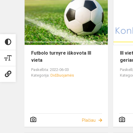
Futbolo turnyre iškovota III
III v
vieta
geria
Paskelbta: 2022-06-03
Paskelb
Kategorija:
Didžiuojamės
Kategor
Plačiau