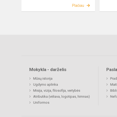
Plačiau
Mokykla - darželis
Pasl
Mūsų istorija
Prad
Ugdymo aplinka
Mait
Misija, vizija, filosofija, vertybės
Bibl
Atributika (vėliava, logotipas, himnas)
Nefo
Uniformos