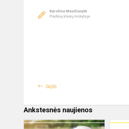
Karolina Masilionytė
Pradinių klasių mokytoja
Grįžti
Ankstesnės naujienos