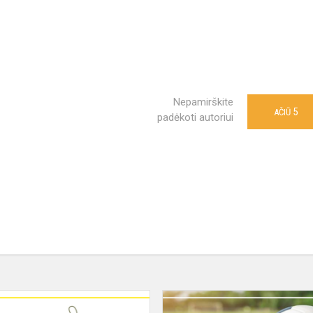
Nepamirškite
5
AČIŪ
padėkoti autoriui