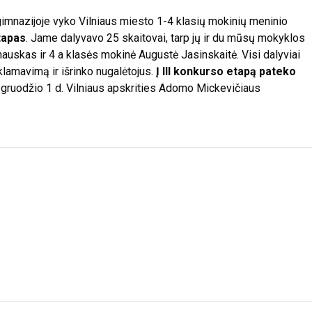
gimnazijoje vyko Vilniaus miesto 1-4 klasių mokinių meninio
etapas
. Jame dalyvavo 25 skaitovai, tarp jų ir du mūsų mokyklos
auskas ir 4 a klasės mokinė Augustė Jasinskaitė. Visi dalyviai
klamavimą ir išrinko nugalėtojus.
Į III konkurso etapą pateko
 gruodžio 1 d. Vilniaus apskrities Adomo Mickevičiaus