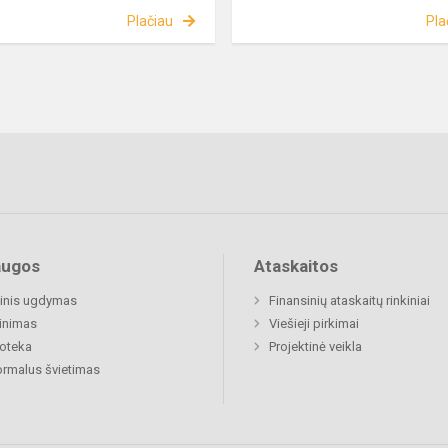
Plačiau
Pla
augos
Ataskaitos
inis ugdymas
Finansinių ataskaitų rinkiniai
inimas
Viešieji pirkimai
ioteka
Projektinė veikla
rmalus švietimas