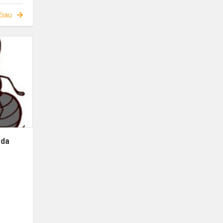
čiau
ada