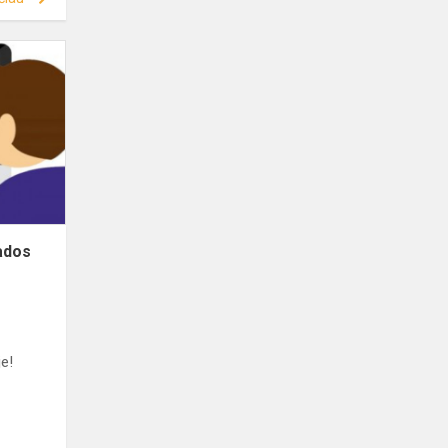
ados
je!