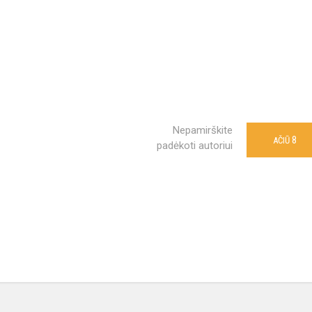
Nepamirškite
8
AČIŪ
padėkoti autoriui