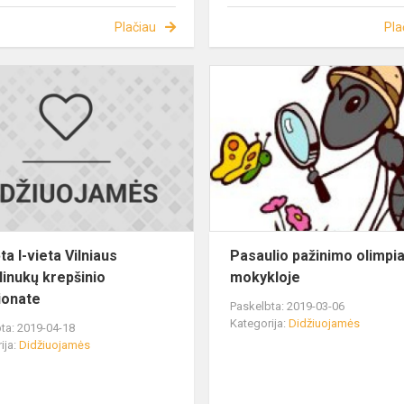
Plačiau
Pla
a I-vieta Vilniaus
Pasaulio pažinimo olimpi
linukų krepšinio
mokykloje
ionate
Paskelbta: 2019-03-06
Kategorija:
Didžiuojamės
ta: 2019-04-18
ija:
Didžiuojamės