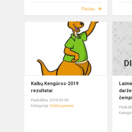
Plačiau
Kalbų Kengūros-2019
Laimėt
rezultatai
darže
čemp
Paskelbta: 2019-05-09
Kategorija:
Didžiuojamės
Paskelb
Kategor