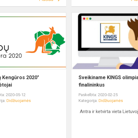
ų Kengūros 2020"
Sveikiname KINGS olimpi
ėtojai
finalininkus
ta: 2020-05-12
Paskelbta: 2020-02-25
ija:
Didžiuojamės
Kategorija:
Didžiuojamės
Antra ir ketvirta vieta Lietuvo