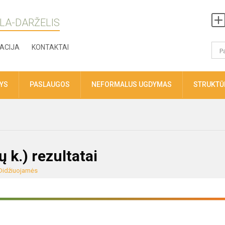
LA-DARŽELIS
ACIJA
KONTAKTAI
TYS
PASLAUGOS
NEFORMALUS UGDYMAS
STRUKTŪR
 k.) rezultatai
Didžiuojamės