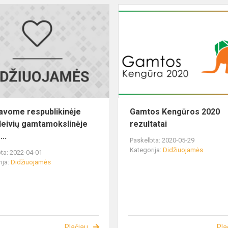
avome respublikinėje
Gamtos Kengūros 2020
eivių gamtamokslinėje
rezultatai
..
Paskelbta: 2020-05-29
Kategorija:
Didžiuojamės
ta: 2022-04-01
ija:
Didžiuojamės
Plačiau
Pla