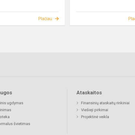
Plačiau
Pla
augos
Ataskaitos
inis ugdymas
Finansinių ataskaitų rinkiniai
inimas
Viešieji pirkimai
ioteka
Projektinė veikla
rmalus švietimas