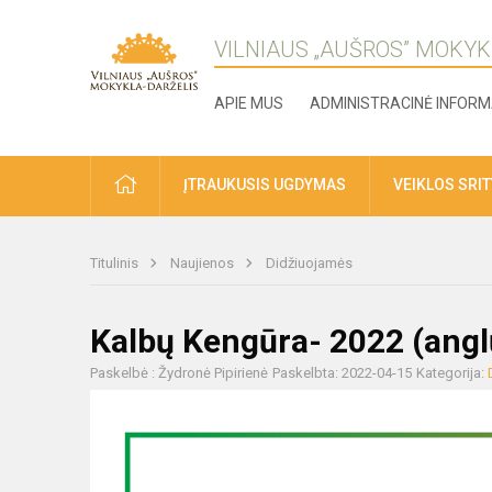
VILNIAUS „AUŠROS” MOKYK
APIE MUS
ADMINISTRACINĖ INFORM
ĮTRAUKUSIS UGDYMAS
VEIKLOS SRI
Titulinis
Naujienos
Didžiuojamės
Kalbų Kengūra- 2022 (anglų
Paskelbė : Žydronė Pipirienė
Paskelbta: 2022-04-15
Kategorija: