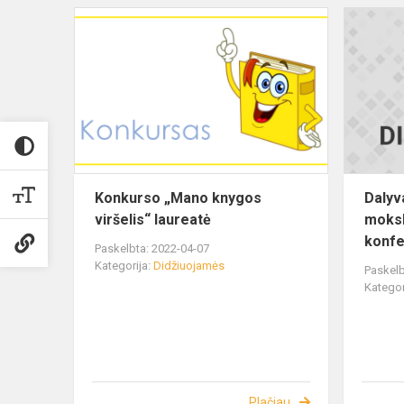
Konkurso „Mano knygos
Dalyv
viršelis“ laureatė
moksl
konfe.
Paskelbta: 2022-04-07
Kategorija:
Didžiuojamės
Paskelb
Kategor
Plačiau