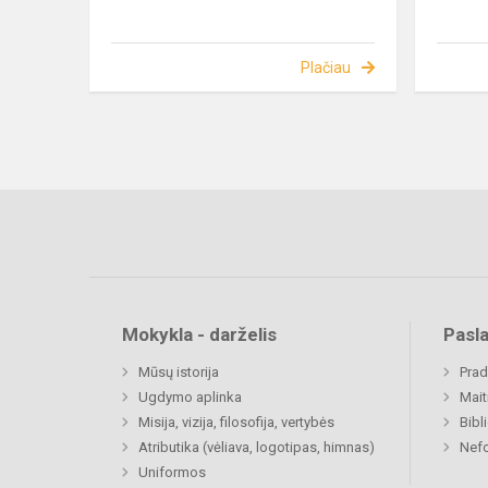
Plačiau
Mokykla - darželis
Pasl
Mūsų istorija
Prad
Ugdymo aplinka
Mait
Misija, vizija, filosofija, vertybės
Bibl
Atributika (vėliava, logotipas, himnas)
Nefo
Uniformos