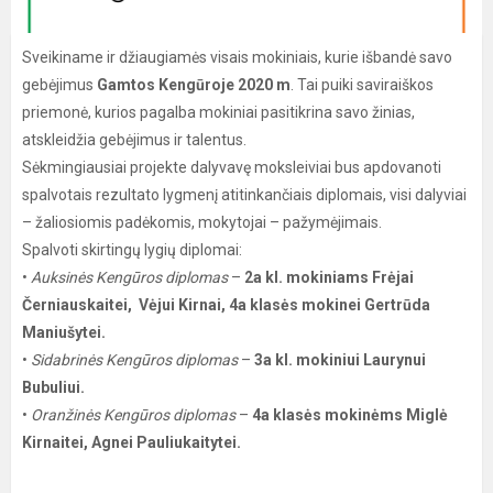
Sveikiname ir džiaugiamės visais mokiniais, kurie išbandė savo
gebėjimus
Gamtos Kengūroje 2020 m
. Tai puiki saviraiškos
priemonė, kurios pagalba mokiniai pasitikrina savo žinias,
atskleidžia gebėjimus ir talentus.
Sėkmingiausiai projekte dalyvavę moksleiviai bus apdovanoti
spalvotais rezultato lygmenį atitinkančiais diplomais, visi dalyviai
– žaliosiomis padėkomis, mokytojai – pažymėjimais.
Spalvoti skirtingų lygių diplomai:
•
Auksinės Kengūros diplomas
–
2a kl. mokiniams Frėjai
Černiauskaitei, Vėjui Kirnai, 4a klasės mokinei Gertrūda
Maniušytei.
•
Sidabrinės Kengūros diplomas
–
3a kl. mokiniui Laurynui
Bubuliui.
•
Oranžinės Kengūros diplomas
–
4a klasės mokinėms Miglė
Kirnaitei, Agnei Pauliukaitytei.