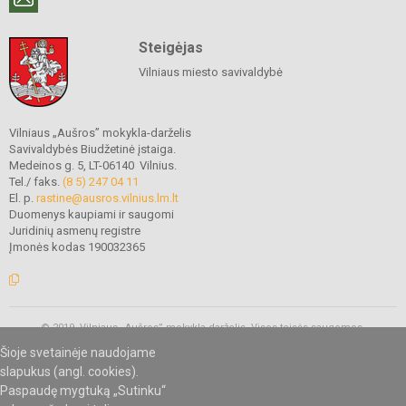
Steigėjas
Vilniaus miesto savivaldybė
Vilniaus „Aušros” mokykla-darželis
Savivaldybės Biudžetinė įstaiga.
Medeinos g. 5, LT-06140 Vilnius.
Tel./ faks.
(8 5) 247 04 11
El. p.
rastine@ausros.vilnius.lm.lt
Duomenys kaupiami ir saugomi
Juridinių asmenų registre
Įmonės kodas 190032365
© 2019. Vilniaus „Aušros” mokykla-darželis. Visos teisės saugomos.
Kopijuoti turinį be raštiško mokyklos administracijos sutikimo griežtai
Šioje svetainėje naudojame
draudžiama.
slapukus (angl. cookies).
Paspaudę mygtuką „Sutinku“