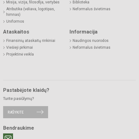
Misija, vizija, filosofija, vertybės
Biblioteka
Atributika (vėliava, logotipas,
Neformalus švietimas
himnas)
Uniformos
Ataskaitos
Informacija
Finansinių ataskaitų rinkiniai
Naudingos nuorodos
Viešieji pirkimai
Neformalus švietimas
Projektinė veikla
Pastabėjote klaidų?
Turite pasiūlymų?
RAŠYKITE
Bendraukime