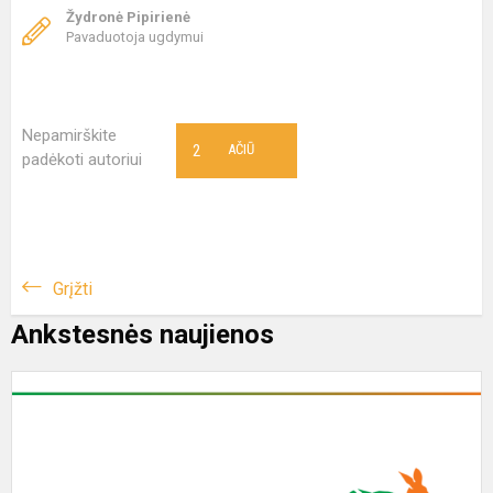
Žydronė Pipirienė
Pavaduotoja ugdymui
Nepamirškite
2
AČIŪ
padėkoti autoriui
Grįžti
Ankstesnės naujienos