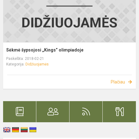
Sėkmė šypsojosi „Kings” olimpiadoje
Paskelbta: 2018-02-21
Kategorija:
Didžiuojamės
Plačiau