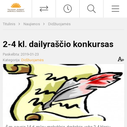
Titulinis
Naujienos
Didžiuojamės
2-4 kl. dailyraščio konkursas
Paskelbta: 2019-01-23
Kategorija:
Didžiuojamės