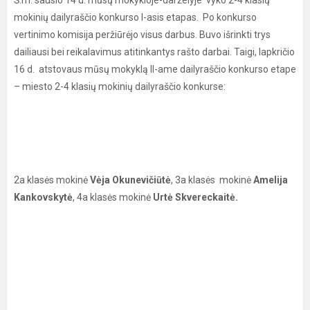
Š.m. sausio 14 d. mūsų mokykloje-darželyje vyko 2-4 klasių
mokinių dailyraščio konkurso I-asis etapas. Po konkurso
vertinimo komisija peržiūrėjo visus darbus. Buvo išrinkti trys
dailiausi bei reikalavimus atitinkantys rašto darbai. Taigi, lapkričio
16 d. atstovaus mūsų mokyklą II-ame dailyraščio konkurso etape
– miesto 2-4 klasių mokinių dailyraščio konkurse:
2a klasės mokinė
Vėja Okunevičiūtė
, 3a klasės mokinė
Amelija
Kankovskytė
, 4a klasės mokinė
Urtė Skvereckaitė.