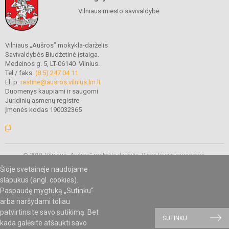
Vilniaus miesto savivaldybė
Vilniaus „Aušros” mokykla-darželis
Savivaldybės Biudžetinė įstaiga.
Medeinos g. 5, LT-06140 Vilnius.
Tel./ faks.
(8 5) 247 04 11
El. p.
rastine@ausros.vilnius.lm.lt
Duomenys kaupiami ir saugomi
Juridinių asmenų registre
Įmonės kodas 190032365
© 2019. Vilniaus „Aušros” mokykla-darželis. Visos teisės saugomos.
Kopijuoti turinį be raštiško mokyklos administracijos sutikimo griežtai
Šioje svetainėje naudojame
draudžiama.
slapukus (angl. cookies).
Paspaudę mygtuką „Sutinku“
arba naršydami toliau
Mes kuriame mokykloms
SVETAINESMOKYKLOMS.LT
patvirtinsite savo sutikimą. Bet
SUTINKU
kada galėsite atšaukti savo