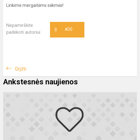
Linkime mergaitėms sėkmės!
Nepamirškite
0
AČIŪ
padėkoti autoriui
Grįžti
Ankstesnės naujienos