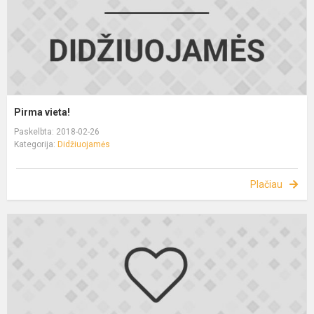
Pirma vieta!
Paskelbta: 2018-02-26
Kategorija:
Didžiuojamės
Plačiau