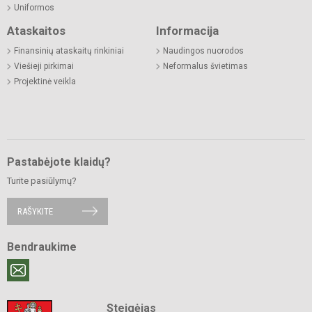
Uniformos
Ataskaitos
Informacija
Finansinių ataskaitų rinkiniai
Naudingos nuorodos
Viešieji pirkimai
Neformalus švietimas
Projektinė veikla
Pastabėjote klaidų?
Turite pasiūlymų?
RAŠYKITE
Bendraukime
Steigėjas