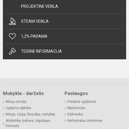
PROJEKTINĖ VEIKLA
STEAM VEIKLA
1,2% PARAMA
TEISINĖ INFORMACIJA
Mokykla - darželis
Paslaugos
Mūsų istorija
Pradinis ugdymas
Ugdymo aplinka
Maitinimas
Misija, vizija, filosofija, vertybės
Biblioteka
Atributika (vėliava, logotipas,
Neformalus švietimas
himnas)