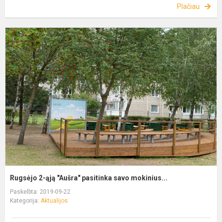
Plačiau
Rugsėjo 2-ąją "Aušra" pasitinka savo mokinius...
Paskelbta: 2019-09-22
Kategorija:
Aktualijos