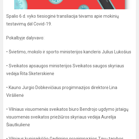
Spalio 6 d. vyko tiesioginė transliacija tėvams apie mokinių
testavimą dėl Covid-19.
Pokalbyje dalyvavo:
• Švietimo, mokslo ir sporto ministerijos kancleris Julius Lukošius
• Sveikatos apsaugos ministerijos Sveikatos saugos skyriaus
vedėja Rita Sketerskienė
• Kauno Jurgio Dobkevičiaus progimnazijos direktorė Lina
Viršilienė
• Vilniaus visuomenės sveikatos biuro Bendrojo ugdymo įstaigų
visuomenės sveikatos priežiūros skyriaus vedėja Aurelija
Šiautkulienė
• Vilniaus kunigaikščio Gedimino progimnazijos Tėvų tarybos