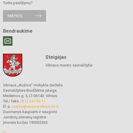
Turite pasiūlymų?
RAŠYKITE
Bendraukime
Steigėjas
Vilniaus miesto savivaldybė
Vilniaus „Aušros” mokykla-darželis
Savivaldybės Biudžetinė įstaiga.
Medeinos g. 5, LT-06140 Vilnius.
Tel./ faks.
(8 5) 247 04 11
El. p.
rastine@ausros.vilnius.lm.lt
Duomenys kaupiami ir saugomi
Juridinių asmenų registre
Įmonės kodas 190032365