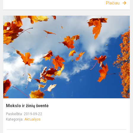
Plačiau
Mokslo ir žinių šventė
Paskelbta: 2019-09-22
Kategorija:
Aktualijos