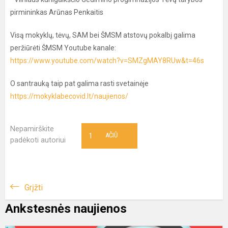
pirmininkas Arūnas Penkaitis
Visą mokyklų, tėvų, SAM bei ŠMSM atstovų pokalbį galima
peržiūrėti ŠMSM Youtube kanale:
https://www.youtube.com/watch?v=SMZgMAY8RUw&t=46s
O santrauką taip pat galima rasti svetainėje
https://mokyklabecovid.lt/naujienos/
Nepamirškite
1
AČIŪ
padėkoti autoriui
Grįžti
Ankstesnės naujienos