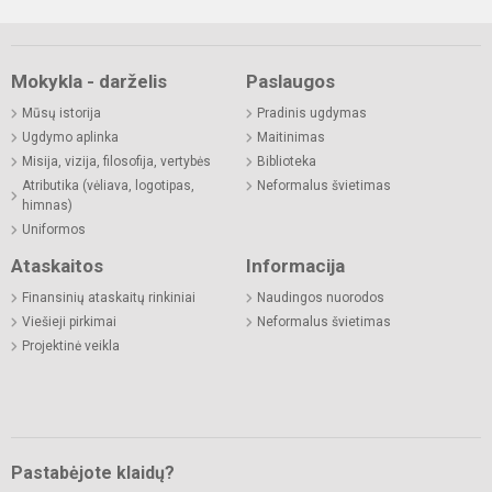
Mokykla - darželis
Paslaugos
Mūsų istorija
Pradinis ugdymas
Ugdymo aplinka
Maitinimas
Misija, vizija, filosofija, vertybės
Biblioteka
Atributika (vėliava, logotipas,
Neformalus švietimas
himnas)
Uniformos
Ataskaitos
Informacija
Finansinių ataskaitų rinkiniai
Naudingos nuorodos
Viešieji pirkimai
Neformalus švietimas
Projektinė veikla
Pastabėjote klaidų?