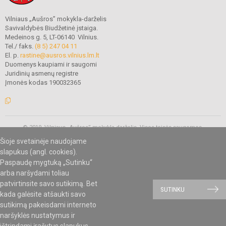
Vilniaus „Aušros” mokykla-darželis
Savivaldybės Biudžetinė įstaiga.
Medeinos g. 5, LT-06140 Vilnius.
Tel./ faks.
(8 5) 247 04 11
El. p.
rastine@ausros.vilnius.lm.lt
Duomenys kaupiami ir saugomi
Juridinių asmenų registre
Įmonės kodas 190032365
© 2019. Vilniaus „Aušros” mokykla-darželis. Visos teisės saugomos.
Kopijuoti turinį be raštiško mokyklos administracijos sutikimo griežtai
Šioje svetainėje naudojame
draudžiama.
slapukus (angl. cookies).
Paspaudę mygtuką „Sutinku“
arba naršydami toliau
Mes kuriame mokykloms
SVETAINESMOKYKLOMS.LT
patvirtinsite savo sutikimą. Bet
SUTINKU
kada galėsite atšaukti savo
sutikimą pakeisdami interneto
naršyklės nustatymus ir