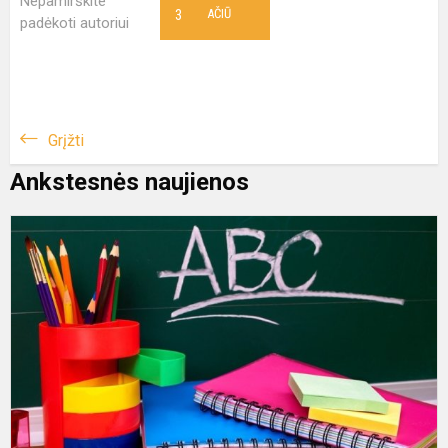
Nepamirškite
3
AČIŪ
padėkoti autoriui
Grįžti
Ankstesnės naujienos