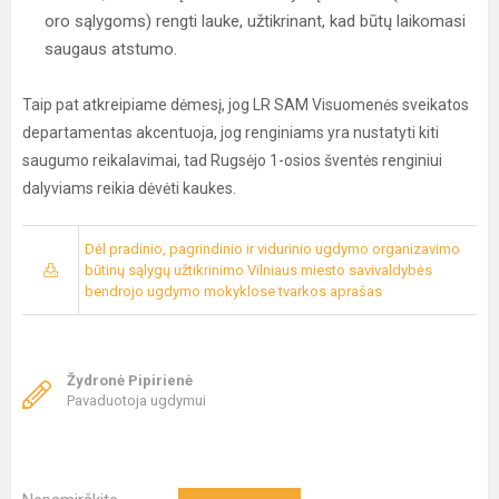
oro sąlygoms) rengti lauke, užtikrinant, kad būtų laikomasi
saugaus atstumo.
Taip pat atkreipiame dėmesį, jog LR SAM Visuomenės sveikatos
departamentas akcentuoja, jog renginiams yra nustatyti kiti
saugumo reikalavimai, tad Rugsėjo 1-osios šventės renginiui
dalyviams reikia dėvėti kaukes.
Dėl pradinio, pagrindinio ir vidurinio ugdymo organizavimo
būtinų sąlygų užtikrinimo Vilniaus miesto savivaldybės
bendrojo ugdymo mokyklose tvarkos aprašas
Žydronė Pipirienė
Pavaduotoja ugdymui