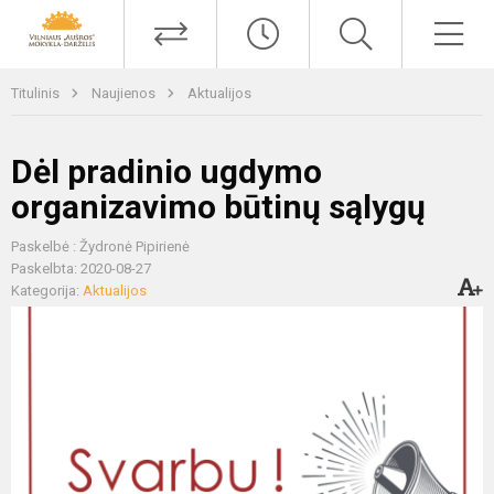
Titulinis
Naujienos
Aktualijos
Dėl pradinio ugdymo
organizavimo būtinų sąlygų
Paskelbė : Žydronė Pipirienė
Paskelbta: 2020-08-27
Kategorija:
Aktualijos