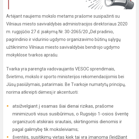
Artėjant naujiems mokslo metams prašome susipažinti su
Vilniaus miesto savivaldybės administracijos direktoriaus 2020
m. rugpjūčio 27 d. įsakymą Nr. 30-2065/20 „Dėl pradinio,
pagrindinio ir vidurinio ugdymo organizavimo būtinų sąlygų
užtikrinimo Vilniaus miesto savivaldybės bendrojo ugdymo
mokyklose tvarkos aprašu.
Tvarka yra parengta vadovaujantis VESOC sprendimais,
Švietimo, mokslo ir sporto ministerijos rekomendacijomis bei
Jūsų pasiūlymais, patarimais. Be Tvarkoje numatytų principų,
norima atkreipti dėmesį ir akcentuoti:
atsižvelgiant į esamas šiai dienai rizikas, prašome
minimizuoti visus susibūrimus, o Rugsėjo 1-osios šventę
organizuoti atskirais srautais, skirtingomis dienomis ir
pagal galimybę tik moksleiviams;
šventės, susitikimų vietas kiek tai yra įmanoma (leidžiant