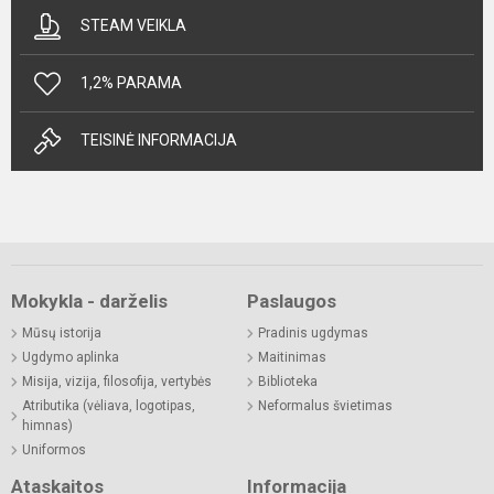
STEAM VEIKLA
1,2% PARAMA
TEISINĖ INFORMACIJA
Mokykla - darželis
Paslaugos
Mūsų istorija
Pradinis ugdymas
Ugdymo aplinka
Maitinimas
Misija, vizija, filosofija, vertybės
Biblioteka
Atributika (vėliava, logotipas,
Neformalus švietimas
himnas)
Uniformos
Ataskaitos
Informacija