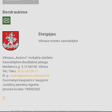
Bendraukime
Steigėjas
Vilniaus miesto savivaldybė
Vilniaus „Aušros” mokykla-darželis
Savivaldybės Biudžetinė įstaiga.
Medeinos g. 5, LT-06140 Vilnius.
Tel./ faks.
(8 5) 247 04 11
El. p.
rastine@ausros.vilnius.lm.lt
Duomenys kaupiami ir saugomi
Juridinių asmenų registre
Įmonės kodas 190032365
© 2019. Vilniaus „Aušros” mokykla-darželis. Visos teisės saugomos.