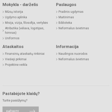
Mokykla - darželis
Paslaugos
Mūsų istorija
Pradinis ugdymas
Ugdymo aplinka
Maitinimas
Misija, vizija, filosofija, vertybės
Biblioteka
Atributika (vėliava, logotipas,
Neformalus švietimas
himnas)
Uniformos
Ataskaitos
Informacija
Finansinių ataskaitų rinkiniai
Naudingos nuorodos
Viešieji pirkimai
Neformalus švietimas
Projektinė veikla
Pastabėjote klaidų?
Turite pasiūlymų?
RAŠYKITE