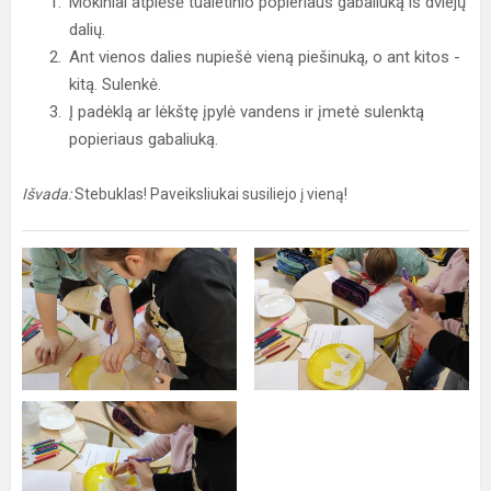
Mokiniai atplėšė tualetinio popieriaus gabaliuką iš dviejų
dalių.
Ant vienos dalies nupiešė vieną piešinuką, o ant kitos -
kitą. Sulenkė.
Į padėklą ar lėkštę įpylė vandens ir įmetė sulenktą
popieriaus gabaliuką.
Išvada:
Stebuklas! Paveiksliukai susiliejo į vieną!