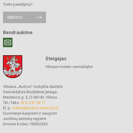
Turite pasiūlymų?
RAŠYKITE
Bendraukime
Steigėjas
Vilniaus miesto savivaldybė
Vilniaus „Aušros” mokykla-darželis
Savivaldybės Biudžetinė įstaiga.
Medeinos g. 5, LT-06140 Vilnius.
Tel./ faks.
(8 5) 247 04 11
El. p.
rastine@ausros.vilnius.lm.lt
Duomenys kaupiami ir saugomi
Juridinių asmenų registre
Įmonės kodas 190032365