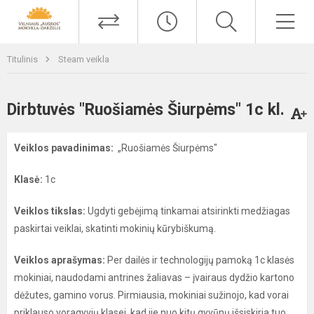
Titulinis
Steam veikla
Dirbtuvės "Ruošiamės Šiurpėms" 1c kl.
Veiklos pavadinimas:
„Ruošiamės Šiurpėms"
Klasė:
1c
Veiklos tikslas:
Ugdyti gebėjimą tinkamai atsirinkti medžiagas
paskirtai veiklai, skatinti mokinių kūrybiškumą.
Veiklos aprašymas:
Per dailės ir technologijų pamoką 1c klasės
mokiniai, naudodami antrines žaliavas – įvairaus dydžio kartono
dėžutes, gamino vorus. Pirmiausia, mokiniai sužinojo, kad vorai
priklauso voragyvių klasei, kad jie nuo kitų gyvūnų išsiskiria tuo,