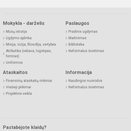
Mokykla - darželis
Paslaugos
Mūsų istorija
Pradinis ugdymas
Ugdymo aplinka
Maitinimas
Misija, vizija, filosofija, vertybės
Biblioteka
Atributika (vėliava, logotipas,
Neformalus švietimas
himnas)
Uniformos
Ataskaitos
Informacija
Finansinių ataskaitų rinkiniai
Naudingos nuorodos
Viešieji pirkimai
Neformalus švietimas
Projektinė veikla
Pastabėjote klaidų?