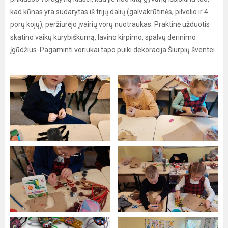
kad kūnas yra sudarytas iš trijų dalių (galvakrūtinės, pilvelio ir 4
porų kojų), peržiūrėjo įvairių vorų nuotraukas. Praktinė užduotis
skatino vaikų kūrybiškumą, lavino kirpimo, spalvų derinimo
įgūdžius. Pagaminti voriukai tapo puiki dekoracija Šiurpių šventei.