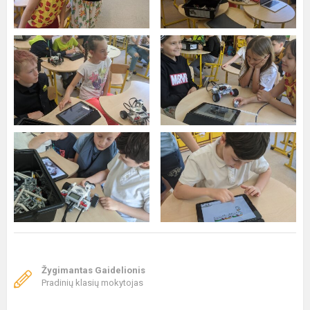
Žygimantas Gaidelionis
Pradinių klasių mokytojas