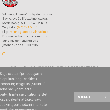
Vilniaus „Aušros” mokykla-darželis
Savivaldybės Biudžetinė įstaiga.
Medeinos g. 5, LT-06140 Vilnius.
Tel./ faks.
(8 5) 247 04 11
El. p.
rastine@ausros.vilnius.lm.lt
Duomenys kaupiami ir saugomi
Juridinių asmenų registre
Įmonės kodas 190032365
© 2019. Vilniaus „Aušros” mokykla-darželis. Visos teisės saugomos.
Kopijuoti turinį be raštiško mokyklos administracijos sutikimo griežtai
Šioje svetainėje naudojame
draudžiama.
slapukus (angl. cookies).
Paspaudę mygtuką „Sutinku“
arba naršydami toliau
Mes kuriame mokykloms
SVETAINESMOKYKLOMS.LT
patvirtinsite savo sutikimą. Bet
SUTINKU
kada galėsite atšaukti savo
sutikimą pakeisdami interneto
naršyklės nustatymus ir