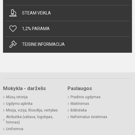
STEAM VEIKLA
1,2% PARAMA
TEISINĖ INFORMACIJA
Mokykla - darželis
Paslaugos
Mūsų istorija
Pradinis ugdymas
Ugdymo aplinka
Maitinimas
Misija, vizija, filosofija, vertybės
Biblioteka
Atributika (vėliava, logotipas,
Neformalus švietimas
himnas)
Uniformos