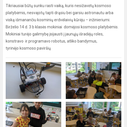
Tikriausiai būtų sunku rasti vaiką, kuris nesižavėtų kosmoso
platybėmis, nesvajotų tapti drąsiu bei garsiu astronautu arba
viską išmanančiu kosminių erdvėlaivių kūrėju – inžinieriumi.
Birželio 14 d. 3 b klasės mokiniai domėjosi kosmoso platybėmis.
Mokiniai turėjo galimybę įsijausti į jaunųjų išradėjų roles,
konstravo ir programavo robotus, atliko bandymus,
tyrinėjo kosmoso paviršių.