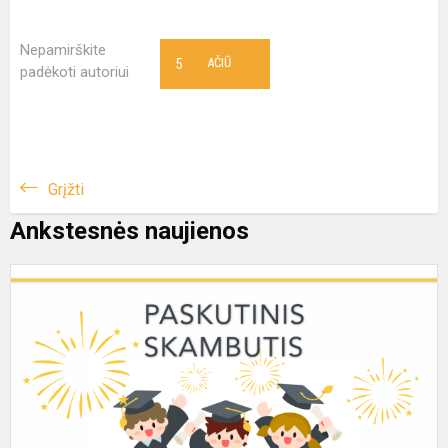
Nepamirškite
5
AČIŪ
padėkoti autoriui
Grįžti
Ankstesnės naujienos