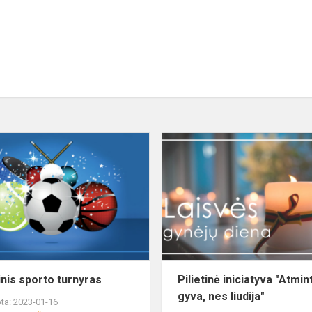
inis sporto turnyras
Pilietinė iniciatyva "Atmin
gyva, nes liudija"
ta: 2023-01-16