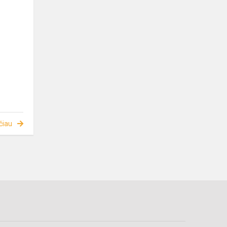
i
čiau