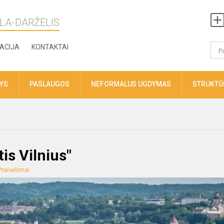
LA-DARŽELIS
ACIJA
KONTAKTAI
TYS
PASLAUGOS
NEFORMALUS UGDYMAS
STRUKTŪR
is Vilnius"
Pranešimai