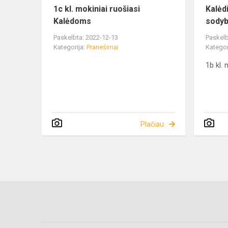
1c kl. mokiniai ruošiasi
Kalėd
Kalėdoms
sody
Paskelbta: 2022-12-13
Paskelb
Kategorija:
Pranešimai
Kategor
1b kl.
Plačiau