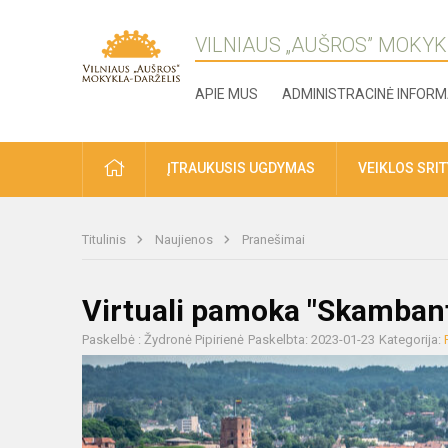
VILNIAUS „AUŠROS” MOKYK
APIE MUS
ADMINISTRACINĖ INFORM
ĮTRAUKUSIS UGDYMAS
VEIKLOS SRI
Titulinis
Naujienos
Pranešimai
Virtuali pamoka "Skambant
Paskelbė : Žydronė Pipirienė
Paskelbta: 2023-01-23
Kategorija: