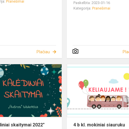
ija:
Pranešimai
Paskelbta: 2023-01-16
Kategorija:
Pranešimai
Plačiau
Pla
diniai skaitymai 2022"
4 b kl. mokiniai siauruku