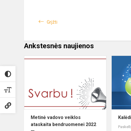
Grįžti
Ankstesnės naujienos
Metinė vadovo veiklos
Kalėd
ataskaita bendruomenei 2022
Paskelb