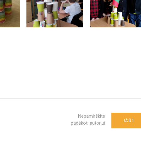
Nepamirškite
1
AČIŪ
padėkoti autoriui