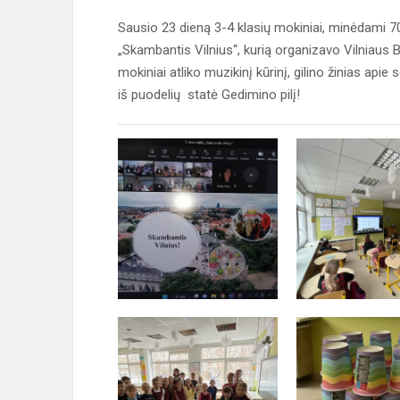
Sausio 23 dieną 3-4 klasių mokiniai, minėdami 70
„Skambantis Vilnius“, kurią organizavo Vilniaus
mokiniai atliko muzikinį kūrinį, gilino žinias a
iš puodelių statė Gedimino pilį!