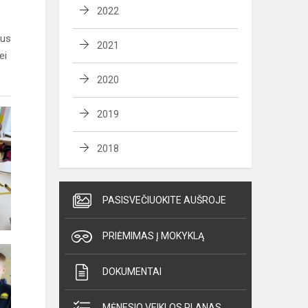
2022
ius
2021
ei
2020
2019
2018
PASISVEČIUOKITE AUŠROJE
PRIĖMIMAS Į MOKYKLĄ
DOKUMENTAI
MĖNESIO VEIKLOS PLANAS