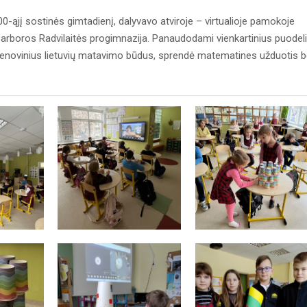
0-ąjį sostinės gimtadienį, dalyvavo atviroje – virtualioje pamokoje
 Barboros Radvilaitės progimnazija. Panaudodami vienkartinius puodel
pie senovinius lietuvių matavimo būdus, sprendė matematines užduotis b