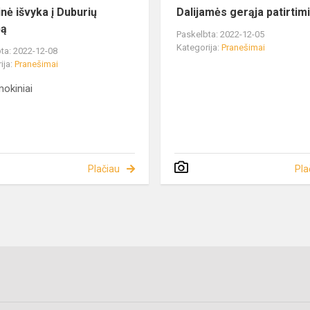
inė išvyka į Duburių
Dalijamės gerąja patirtim
bą
Paskelbta: 2022-12-05
Kategorija:
Pranešimai
ta: 2022-12-08
ija:
Pranešimai
 mokiniai
Plačiau
Pla