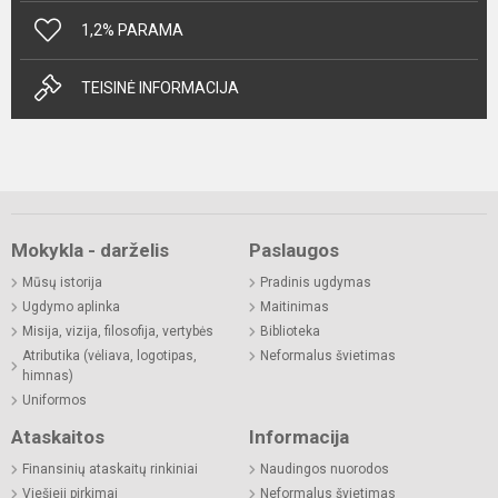
1,2% PARAMA
TEISINĖ INFORMACIJA
Mokykla - darželis
Paslaugos
Mūsų istorija
Pradinis ugdymas
Ugdymo aplinka
Maitinimas
Misija, vizija, filosofija, vertybės
Biblioteka
Atributika (vėliava, logotipas,
Neformalus švietimas
himnas)
Uniformos
Ataskaitos
Informacija
Finansinių ataskaitų rinkiniai
Naudingos nuorodos
Viešieji pirkimai
Neformalus švietimas