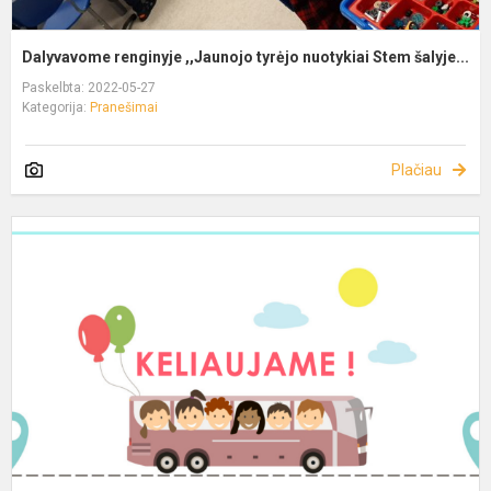
Dalyvavome renginyje ,,Jaunojo tyrėjo nuotykiai Stem šalyje...
Paskelbta: 2022-05-27
Kategorija:
Pranešimai
Plačiau