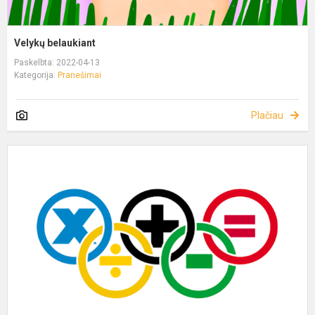
Velykų belaukiant
Paskelbta: 2022-04-13
Kategorija:
Pranešimai
Plačiau