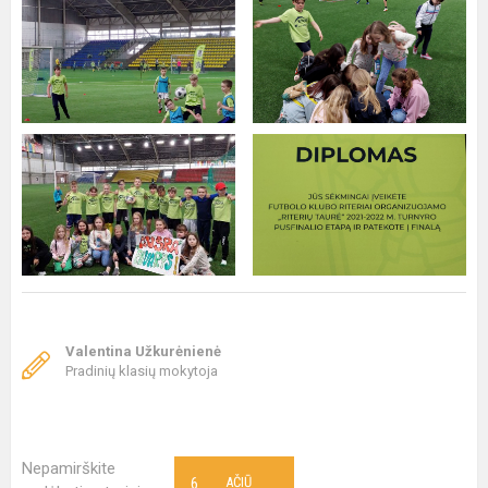
Valentina Užkurėnienė
Pradinių klasių mokytoja
Nepamirškite
6
AČIŪ