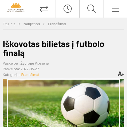
Titulinis
Naujienos
Pranešimai
Iškovotas bilietas į futbolo
finalą
Paskelbė : Žydronė Pipirienė
Paskelbta: 2022-05-27
Kategorija:
Pranešimai