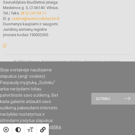
Savivaldybės Biudžetinė įstaiga.
Medeinos g. 5, LT-06140 Vilnius.
Tel./ faks.
(8 5) 247 04 11
El. p.
rastine@ausros.vilnius.lm.lt
Duomenys kaupiami ir saugomi
Juridinių asmenų registre
Įmonės kodas 190032365
© 2019. Vilniaus „Aušros” mokykla-darželis. Visos teisės saugomos.
Kopijuoti turinį be raštiško mokyklos administracijos sutikimo griežtai
Šioje svetainėje naudojame
draudžiama.
slapukus (angl. cookies).
Paspaudę mygtuką „Sutinku“
arba naršydami toliau
Mes kuriame mokykloms
SVETAINESMOKYKLOMS.LT
patvirtinsite savo sutikimą. Bet
SUTINKU
kada galėsite atšaukti savo
sutikimą pakeisdami interneto
naršyklės nustatymus ir
ištrindami įrašytus slapukus.
Susipažinkite su
slapukų politika
.