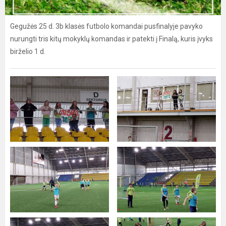
Gegužės 25 d. 3b klasės futbolo komandai pusfinalyje pavyko
nurungti tris kitų mokyklų komandas ir patekti į Finalą, kuris įvyks
birželio 1 d.