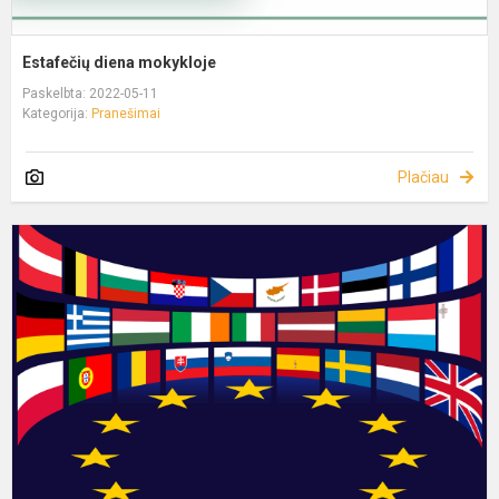
Estafečių diena mokykloje
Paskelbta: 2022-05-11
Kategorija:
Pranešimai
Plačiau