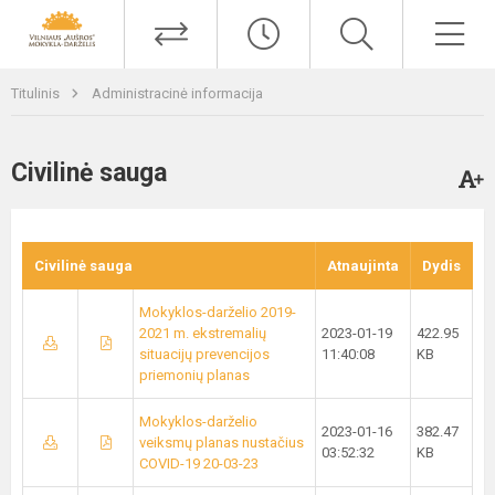
Titulinis
Administracinė informacija
Civilinė sauga
Civilinė sauga
Atnaujinta
Dydis
Mokyklos-darželio 2019-
2021 m. ekstremalių
2023-01-19
422.95
situacijų prevencijos
11:40:08
KB
priemonių planas
Mokyklos-darželio
2023-01-16
382.47
veiksmų planas nustačius
03:52:32
KB
COVID-19 20-03-23