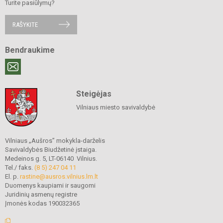
Turite pasiūlymų?
RAŠYKITE
Bendraukime
Steigėjas
Vilniaus miesto savivaldybė
Vilniaus „Aušros” mokykla-darželis
Savivaldybės Biudžetinė įstaiga.
Medeinos g. 5, LT-06140 Vilnius.
Tel./ faks.
(8 5) 247 04 11
El. p.
rastine@ausros.vilnius.lm.lt
Duomenys kaupiami ir saugomi
Juridinių asmenų registre
Įmonės kodas 190032365