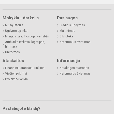
Mokykla - darželis
Paslaugos
Mūsų istorija
Pradinis ugdymas
Ugdymo aplinka
Maitinimas
Misija, vizija, filosofija, vertybės
Biblioteka
Atributika (vėliava, logotipas,
Neformalus švietimas
himnas)
Uniformos
Ataskaitos
Informacija
Finansinių ataskaitų rinkiniai
Naudingos nuorodos
Viešieji pirkimai
Neformalus švietimas
Projektinė veikla
Pastabėjote klaidų?