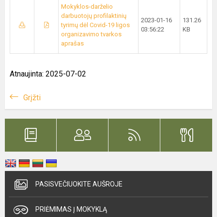
Mokyklos-darželio
darbuotojų profilaktinių
2023-01-16
131.26
tyrimų dėl Covid-19 ligos
03:56:22
KB
organizavimo tvarkos
aprašas
Atnaujinta: 2025-07-02
Grįžti
PASISVEČIUOKITE AUŠROJE
PRIĖMIMAS Į MOKYKLĄ